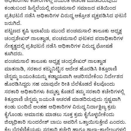
ಅಧಿಕಾರಿಗಳು ಕಚೇರಿಗಳಲ್ಲಿ ಜಯಂತಿ ಆಚರಣೆ ಮಾಡದಿರುವುದು
ಕಂಡುಬಂದ ಹಿನ್ನೆಲೆಯಲ್ಲಿ ಪಂಚಮಸಾಲಿ ಸಮಾಜದ ವತಿಯಿಂದ
ಪ್ರತಿಭಟನೆ ನಡೆಸಿ ಅಧಿಕಾರಿಗಳ ವಿರುದ್ಧ ಆಕ್ರೋಶ ವ್ಯಕ್ತಪಡಿಸಿದ ಘಟನೆ
ಜರುಗಿದೆ.
ಪಟ್ಟಣದ ಕೃಷಿ ಇಲಾಖೆಯ ‌ಮುಂದೆ ಪಂಚಮಸಾಲಿ ತಾಲೂಕು ಅಧ್ಯಕ್ಷ
ಚಂದ್ರಶೇಖರ್ ನಾಲತ್ವಾಡ, ಪಂಚಮಸಾಲಿ ಘಟಕದ ಪದಾಧಿಕಾರಿಗಳ
ನೇತೃತ್ವದಲ್ಲಿ ಪ್ರತಿಭಟನೆ ನಡೆಸಿ ಅಧಿಕಾರಿಗಳ ವಿರುದ್ಧ ಘೋಷಣೆ
ಕೂಗಿದರು.
ಪಂಚಮಸಾಲಿ ತಾಲೂಕು ಅಧ್ಯಕ್ಷ ಚಂದ್ರಶೇಖರ್ ನಾಲತ್ವಾಡ
ಮಾತನಾಡಿ, ಸರಕಾರ ಕಟ್ಟುನಿಟ್ಟಿನ ಆದೇಶ ಹೊರಡಿಸಿ ಕಿತ್ತೂರಾಣಿ
ಚೆನ್ನಮ್ಮ ಜಯಂತಿಯನ್ನು ಕಡ್ಡಾಯವಾಗಿ ಆಚರಿಸಬೇಕೆಂಬ ನಿರ್ದೇಶನ
ಹೊರಡಿಸಿದ್ದರು ಸಹ ಯಾವುದೇ ರೀತಿ ಬೆಲೆಕೊಡದೆ ಕೆಲವೊಂದು
ಸರಕಾರಿ ಅಧಿಕಾರಿಗಳು ಕಿಮ್ಮತ್ತು ಕೊಡದೆ ತಮ್ಮ ಸರಕಾರಿ ಕಚೇರಿಗಳಲ್ಲಿ
ಕಿತ್ತೂರಾಣಿ ಚೆನ್ನಮ್ಮ ಜಯಂತಿ ಆಚರಣೆ ಮಾಡದಿರುವುದು ಸ್ಪಷ್ಟವಾಗಿ
ಕಂಡು ಬಂದಿದೆ ಅಂತಹ ಅಧಿಕಾರಿಗಳ ವಿರುದ್ಧ ನಿರ್ದಾಕ್ಷಿಣ್ಯ ಕ್ರಮ
ಕೈಗೊಂಡು ಅಮಾನತು ಮಾಡಲು ಸೂಕ್ತ ಕ್ರಮ ಕೈಗೊಳ್ಳಬೇಕೆಂದು
ಜಿಲ್ಲಾಧಿಕಾರಿ ಸುಂದರೇಶ್ ಬಾಬು ಅವರಿಗೆ ಒತ್ತಾಯಿಸುತ್ತೇವೆ ಎಂದರು.
ಕೆಲ ಬೆರಳೆಣಿಕೆಯಷ್ಟು ಸರಕಾರಿ ಕಚೇರಿ ಹಾಗೂ ಶಾಲಾ-ಕಾಲೇಜುಗಳಲ್ಲಿ