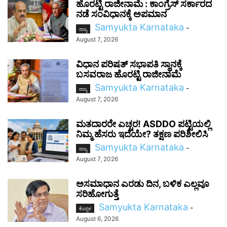
ಹೊರಟ್ಟಿ ರಾಜೀನಾಮೆ : ಕಾಂಗ್ರೆಸ್ ಸರ್ಕಾರದ
ನಡೆ ಸಂವಿಧಾನಕ್ಕೆ ಅಪಮಾನ
Samyukta Karnataka
-
ರಾಜ್ಯ
August 7, 2026
ವಿಧಾನ ಪರಿಷತ್ ಸಭಾಪತಿ ಸ್ಥಾನಕ್ಕೆ
ಬಸವರಾಜ ಹೊರಟ್ಟಿ ರಾಜೀನಾಮೆ
Samyukta Karnataka
-
ರಾಜ್ಯ
August 7, 2026
ಮತದಾರರೇ ಎಚ್ಚರ! ASDDO ಪಟ್ಟಿಯಲ್ಲಿ
ನಿಮ್ಮ ಹೆಸರು ಇದೆಯೇ? ತಕ್ಷಣ ಪರಿಶೀಲಿಸಿ
Samyukta Karnataka
-
ರಾಜ್ಯ
August 7, 2026
ಅಸಮಾಧಾನ ಎರಡು ದಿನ, ಬಳಿಕ ಎಲ್ಲವೂ
ಸರಿಹೋಗುತ್ತೆ
Samyukta Karnataka
-
ಕೊಪ್ಪಳ
August 6, 2026