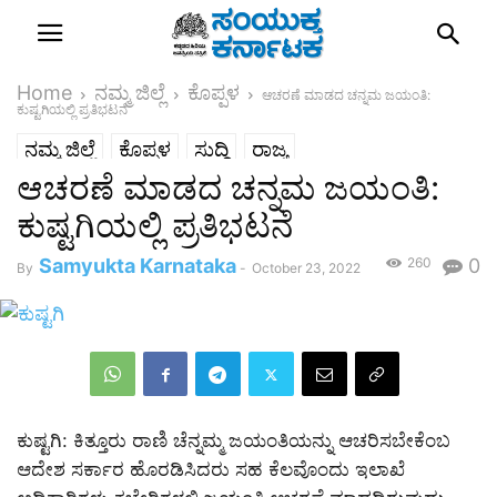
Home
ನಮ್ಮ ಜಿಲ್ಲೆ
ಕೊಪ್ಪಳ
ಆಚರಣೆ ಮಾಡದ ಚನ್ನಮ ಜಯಂತಿ:
ಕುಷ್ಟಗಿಯಲ್ಲಿ ಪ್ರತಿಭಟನೆ
ನಮ್ಮ ಜಿಲ್ಲೆ
ಕೊಪ್ಪಳ
ಸುದ್ದಿ
ರಾಜ್ಯ
ಆಚರಣೆ ಮಾಡದ ಚನ್ನಮ ಜಯಂತಿ:
ಕುಷ್ಟಗಿಯಲ್ಲಿ ಪ್ರತಿಭಟನೆ
Samyukta Karnataka
260
0
By
-
October 23, 2022
ಕುಷ್ಟಗಿ: ಕಿತ್ತೂರು ರಾಣಿ ಚೆನ್ನಮ್ಮ ಜಯಂತಿಯನ್ನು ಆಚರಿಸಬೇಕೆಂಬ
ಆದೇಶ ಸರ್ಕಾರ ಹೊರಡಿಸಿದರು ಸಹ ಕೆಲವೊಂದು ಇಲಾಖೆ