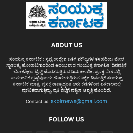
ABOUT US
ಸಂಯುಕ್ತ ಕರ್ನಾಟಕ : ಸ್ಪಷ್ಟ ಉದ್ದೇಶ ಜತೆಗೆ ಮೌಲ್ಯಗಳ ತಳಹದಿಯ ಮೇಲೆ
ಸ್ವಾತಂತ್ರ್ಯ ಹೋರಾಟಗಾರರಿಂದ ಆರಂಭವಾದ ಸಂಯುಕ್ತ ಕರ್ನಾಟಕ' ದಿನಪತ್ರಿಕೆ
ಲೋಕಶಿಕ್ಷಣ ಟ್ರಸ್ಟ್ ಹೊರತರುತ್ತಿರುವ ನಿಯತಕಾಲಿಕ. ಪ್ರಸಕ್ತ ದೇಶದಲ್ಲಿ
ಸಾರ್ವಜನಿಕ ಟ್ರಸ್ಟ್‌ವೊಂದು ಹೊರತರುತ್ತಿರುವ ಏಕೈಕ ದಿನಪತ್ರಿಕೆ ಸಂಯುಕ್ತ
ಕರ್ನಾಟಕ ಮಾತ್ರ. ಪ್ರಸಕ್ತ ರಾಜ್ಯಾದ್ಯಂತ ಆರು ಕಡೆಗಳಿಂದ ಏಕಕಾಲದಲ್ಲಿ
ಪ್ರಕಟಿತವಾಗುತ್ತಿದ್ದು, ಪ್ರತಿ ಜಿಲ್ಲೆಗೆ ಪತ್ಯೇಕ ಆವೃತ್ತಿ ಹೊಂದಿದೆ.
skblrnews@gmail.com
Contact us:
FOLLOW US