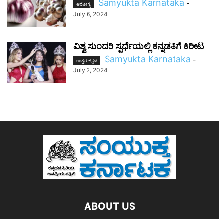
Samyukta Karnataka
-
ಆರೋಗ್ಯ
July 6, 2024
ವಿಶ್ವ ಸುಂದರಿ ಸ್ಪರ್ಧೆಯಲ್ಲಿ ಕನ್ನಡತಿಗೆ ಕಿರೀಟ
Samyukta Karnataka
-
ಉತ್ತರ ಕನ್ನಡ
July 2, 2024
ABOUT US