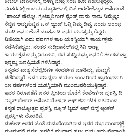
ಕೇಬಲ್ ಚಾನೆಲ್‌ನಲ್ಲಿ ಬೆಳಗ್ಗೆ ಮತ್ತು ಸಂಜೆ ಶೋ ನಡೆಸುತ್ತಿದ್ದರು.
ನಂತರದಲ್ಲಿ ಉದಯ ಮ್ಯೂಸಿಕ್‌ನಲ್ಲಿ ವಿಜೆ ಆಗಬೇಕೆನ್ನುವ ಆಸೆಯಂತೆ
`ಹಾಯ್ ಹೆಲ್ಲೋ, ಗ್ರೇಟ್ಮಾರ್ನಿಂಗ್ ಫ್ರೆಂಡ್ಸ್ ನಾನು ನಾನು ನಿಮ್ಮೆಲ್ಲರ
ನೆಚ್ಚಿನ ಅಚ್ಚುಮೆಚ್ಚಿನ ಒನ್ ಆ್ಯಂಡ್ ಓನ್ಲಿ ನಿಮ್ಮ ದಿವ್ಯ’ ಎಂದು ಆರಂಭ
ಮಾಡಿ ಜನರ ಜೊತೆ ಮಾತನಾಡಿ ಜನರ ಮನಸ್ಸನ್ನು ಗೆದ್ದರು.
ವಿಜೆಯಾಗಿ ಐದು ವರ್ಷಗಳ ಕಾಲ ಯಶಸ್ವಿಯಾಗಿ ಕಾರ್ಯಕ್ರಮ
ನಡೆಸಿಕೊಟ್ಟರು. ನಂತರ ಸುದ್ದಿಚಾನೆಲ್‌ನಲ್ಲಿ ಸಿನಿ ಅಡ್ಡಾ
ಕಾರ್ಯಕ್ರಮವನ್ನು ನಿರೂಪಿಸಿ, ಈಗ ಸುದ್ದಿಯನ್ನು ಜನರಿಗೆ ತಲುಪಿಸುತ್ತಾ
ಇನ್ನಷ್ಟು ಜನಪ್ರಿಯತೆ ಗಳಿಸಿದ್ದಾರೆ.
ಕನ್ನಡದ ಖಾತ್ಯ ಸೆಲೆಬ್ರಿಟಿಗಳ ಸಂದರ್ಶನ ಮಾಡಿದ್ದು. ಮೆಚ್ಚುಗೆ
ಪಡೆದಿದ್ದಾರೆ. ಇವರ ಮಾಧ್ಯಮ ಪಯಣ ೨೦೦೭ರಿಂದ ಪ್ರಾರಂಭವಾಗಿ
೧೫ ವರ್ಷಗಳಿಂದ ಯಶಸ್ವಿಯಾಗಿ ಮುಂದುವರಿಯುತ್ತಿದ್ದಾರೆ.
ಇವರ ನಿರೂಪಣೆಗೆ ಜನರ ಪ್ರೀತಿಯ ಜೊತೆಗೆ ಕೆಂಪೇಗೌಡ ಪ್ರಶಸ್ತಿ, ದಿ
ನ್ಯೂಸ್ ಪೇಪರ್ ಅಸೋಸಿಯೇಷನ್ ಆಫ್ ಕರ್ನಾಟಕ ವತಿಯಿಂದ
ಕನ್ನಡ ರಾಜ್ಯೋತ್ಸವ ಪ್ರಶಸ್ತಿ, ನ್ಯೂಸ್ ಟೈಮ್ ಆಫ್ ಬೆಸ್ಟ್ ಆ್ಯಂಕರ್
ಪ್ರಶಸ್ತಿಗಳು ದೊರತಿವೆ.
ಮಹೇಶ್ ಅವರ ಜೊತೆ ಮದುವೆಯಾಗಿರುವ ಇವರ ಶುಭ ದಾಂಪತ್ಯಕ್ಕೆ
ಮೂರುವರೆ ವರ್ಷ. ಇವರಿಗೆ ಮುದ್ದಾದ ಹೆಣ್ಣು ಮಗು ಇದ್ದು ವೇದಾಂಶಿ