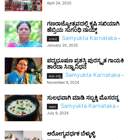
April 24, 2025
ಗಣರಾಜ್ಯೋತ್ಸವದಲ್ಲಿ ಕೃಷಿ ಸಖಿಯಾಗಿ
ಹೆಬ್ರಿಯ ಸುಗಂಧಿ ನಾಯ್ಕ್‌
Samyukta Karnataka
-
ಉಡುಪಿ
January 20, 2025
ಪದ್ಮಭೂಷಣ ಪ್ರಶಸ್ತಿ ಪುರಸ್ಕೃತ ಗಾಯಕಿ
ಶಾರದಾ ಸಿನ್ಹಾ ನಿಧನ
Samyukta Karnataka
-
ತಾಜಾ ಸುದ್ದಿ
November 6, 2024
ಸುಲಭವಾಗಿ ಮಾಡಿ ಸಬ್ಬಕ್ಕಿ ಮೊಸರನ್ನ
Samyukta Karnataka
-
ಆಹಾರ
July 9, 2024
ಆರೋಗ್ಯವರ್ಧಕ ಬೆಳ್ಳುಳ್ಳಿ