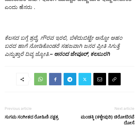
ಎಂದು ಹೆಸರು .
ಕೆಲಸದ ಬಗ್ಗೆ ಶ್ರದ್ಧೆ, ಗೌರವ ಇರಲಿ, ಬೆಳೆದುಬಿಟ್ಟೇ ಅನ್ನೋ ಅಹಂ
ಬರದ ಹಾಗೆ ನೋಡಿಕೊಂಡರೆ ಸಹಜವಾಗಿ ಜನರ ಪ್ರೀತಿ ಸಿಗುತ್ತೆ
ಎನ್ನುತ್ತಾರೆ ದಿವ್ಯ ಜ್ಯೋತಿ.
– ಆನಂದ ಜೇವೂರ್, ಕಲಬುರಗಿ
Previous article
Next article
ಸುಗಮ ಸಂಗೀತದ ರೋಹಿಣಿ ನಕ್ಷತ್ರ
ಮಂಡಕ್ಕಿ (ಕಳ್ಳೇಪುರಿ) ಚಿರೋಟಿರವೆ
ದೋಸೆ