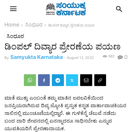
Home
ಸಿಂಧೂರ
ಡಿಂಪಲ್ ದಿವ್ಯಾರ ಪ್ರೇರಣೆಯ ಪಯಣ
ಸಿಂಧೂರ
ಡಿಂಪಲ್ ದಿವ್ಯಾರ ಪ್ರೇರಣೆಯ ಪಯಣ
Samyukta Karnataka
682
0
By
-
August 13, 2022
ಮಾತೆ ಮುತ್ತು ಎಂಬಂತೆ ತಮ್ಮ ಮಾತಿನ ಲವಲವಿಕೆಯಿಂದ
ಜನಪ್ರಿಯರಾಗಿರುವ ದಿವ್ಯ ಜ್ಯೋತಿ ಪ್ರಸ್ತುತ ಕನ್ನಡ ವಾರ್ತಾವಾಚಕಿಯರ
ಸಾಲಿನಲ್ಲಿ ಮುಂಚೂಣಿಯಲ್ಲಿದ್ದಾರೆ. ಈ ಗುಳಿಕೆನ್ನೆ ಚೆಲುವೆ ನಡೆದು
ಬಂದ ದಾರಿ ಜೀವನದಲ್ಲಿ ಏನನ್ನಾದರೂ ಸಾಧಿಸಬೇಕು ಎನ್ನುವ
ಯುವತಿಯರಿಗೆ ಪ್ರೇರಣಾದಾಯಕ.