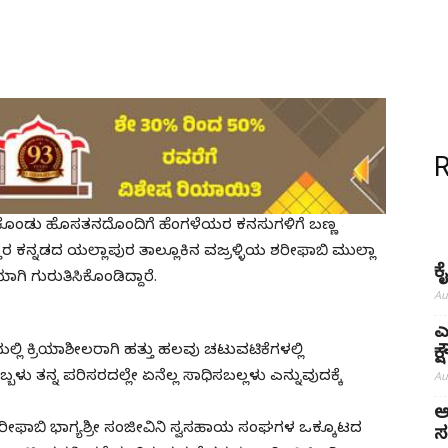
ಕೊಂಡು ಹೊಸತನದೊಂದಿಗೆ ಹೆಂಗಳೆಯರ ಕನಸುಗಳಿಗೆ ಬಣ್ಣ
ಕನ್ನಡದ ಯಲ್ಲಾಪುರ ತಾಲ್ಲೂಕಿನ ವಜ್ರಳ್ಳಿಯ ಶರೀಫಾಬಿ ಮುಲ್ಲಾ
ಕ
ಗುರುತಿಸಿಕೊಂಡಿದ್ದಾರೆ.
Au
ಎ
ಲಿ ಕ್ರಿಯಾಶೀಲರಾಗಿ ಹತ್ತು ಹಲವು ಚಟುವಟಿಕೆಗಳಲ್ಲಿ
ಕ
ು ತನ್ನ ಪರಿಸರದಲ್ಲೇ ಏನೆಲ್ಲ ಸಾಧಿಸಬಲ್ಲಳು ಎನ್ನುವುದಕ್ಕೆ
Au
ಅ
 ಶರೀಫಾಬಿ ಭಾಗ್ಯಶ್ರೀ ಸಂಜೀವಿನಿ ಸ್ವಸಹಾಯ ಸಂಘಗಳ ಒಕ್ಕೂಟದ
ಸ