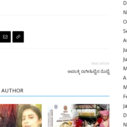
D
N
O
S
A
J
J
Next article
M
ಅವಲಕ್ಕಿ ರಾಗೀಹಿಟ್ಟಿನ ರೊಟ್ಟಿ
A
M
 AUTHOR
F
J
D
N