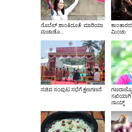
ನೊಬೆಲ್ ಶಾಂತಿದೂತೆ: ಮಾರಿಯಾ
ಕಾಂತಾರದಲ
ಮಚಾಡೊ…
ಮಿಂಚು
ಸಚಿವ ಸಂಪುಟ ಸಭೆಗೆ ಕ್ಷಣಗಣನೆ
ಗಣರಾಜ್ಯೋತ
ಸಖಿಯಾಗಿ 
ನಾಯ್ಕ್‌