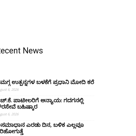
Recent News
ೈಮಗ್ಗ ಉತ್ಪನ್ನಗಳ ಬಳಕೆಗೆ ಪ್ರಧಾನಿ ಮೋದಿ ಕರೆ
gust 6, 2026
ಚ್‌.ಕೆ. ಪಾಟೀಲರಿಗೆ ಅನ್ಯಾಯ: ಗದಗನಲ್ಲಿ
್ಷೌರಸೇವೆ ಬಹಿಷ್ಕಾರ
gust 6, 2026
ಸಮಾಧಾನ ಎರಡು ದಿನ, ಬಳಿಕ ಎಲ್ಲವೂ
ರಿಹೋಗುತ್ತೆ