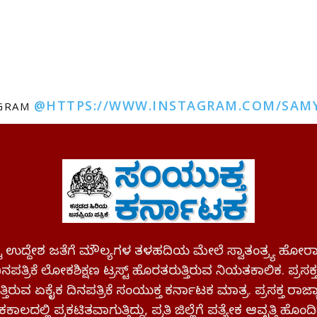
@HTTPS://WWW.INSTAGRAM.COM/SAM
AGRAM
ಪಷ್ಟ ಉದ್ದೇಶ ಜತೆಗೆ ಮೌಲ್ಯಗಳ ತಳಹದಿಯ ಮೇಲೆ ಸ್ವಾತಂತ್ರ್ಯ
ಪತ್ರಿಕೆ ಲೋಕಶಿಕ್ಷಣ ಟ್ರಸ್ಟ್ ಹೊರತರುತ್ತಿರುವ ನಿಯತಕಾಲಿಕ. ಪ್ರಸಕ
್ತಿರುವ ಏಕೈಕ ದಿನಪತ್ರಿಕೆ ಸಂಯುಕ್ತ ಕರ್ನಾಟಕ ಮಾತ್ರ. ಪ್ರಸಕ್ತ ರಾ
ಕಾಲದಲ್ಲಿ ಪ್ರಕಟಿತವಾಗುತ್ತಿದ್ದು, ಪ್ರತಿ ಜಿಲ್ಲೆಗೆ ಪತ್ಯೇಕ ಆವೃತ್ತಿ ಹೊಂದಿ