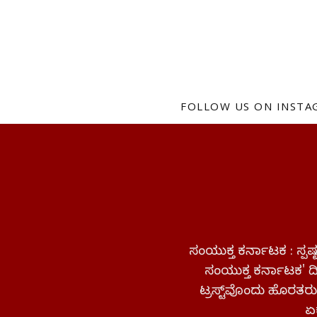
FOLLOW US ON INST
ಸಂಯುಕ್ತ ಕರ್ನಾಟಕ : ಸ್
ಸಂಯುಕ್ತ ಕರ್ನಾಟಕ' ದಿನ
ಟ್ರಸ್ಟ್‌ವೊಂದು ಹೊರತರುತ
ಏಕ