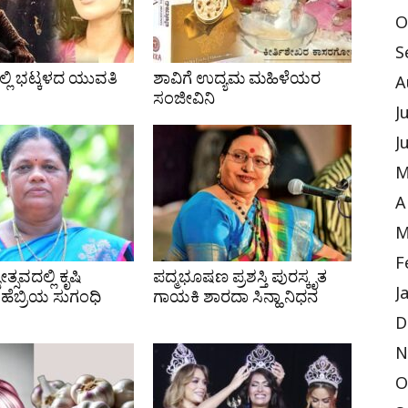
O
S
್ಲಿ ಭಟ್ಕಳದ ಯುವತಿ
ಶಾವಿಗೆ ಉದ್ಯಮ ಮಹಿಳೆಯರ
A
ಸಂಜೀವಿನಿ
J
J
M
A
M
F
್ಸವದಲ್ಲಿ ಕೃಷಿ
ಪದ್ಮಭೂಷಣ ಪ್ರಶಸ್ತಿ ಪುರಸ್ಕೃತ
J
ಹೆಬ್ರಿಯ ಸುಗಂಧಿ
ಗಾಯಕಿ ಶಾರದಾ ಸಿನ್ಹಾ ನಿಧನ
D
N
O