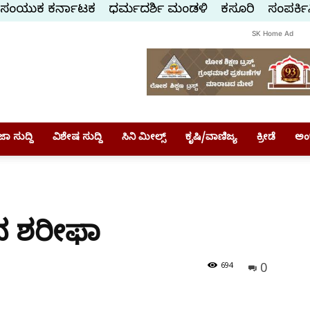
ಸಂಯುಕ್ತ ಕರ್ನಾಟಕ
ಧರ್ಮದರ್ಶಿ ಮಂಡಳಿ
ಕಸ್ತೂರಿ
ಸಂಪರ್ಕಿ
SK Home Ad
ಾ ಸುದ್ದಿ
ವಿಶೇಷ ಸುದ್ದಿ
ಸಿನಿ ಮೀಲ್ಸ್
ಕೃಷಿ/ವಾಣಿಜ್ಯ
ಕ್ರೀಡೆ
ಅಂ
ುವ ಶರೀಫಾ
0
694