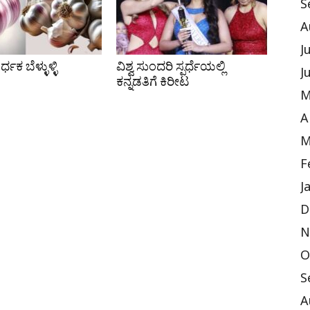
S
A
J
ಕ ಬೆಳ್ಳುಳ್ಳಿ
ವಿಶ್ವ ಸುಂದರಿ ಸ್ಪರ್ಧೆಯಲ್ಲಿ
J
ಕನ್ನಡತಿಗೆ ಕಿರೀಟ
M
A
M
F
J
D
N
O
S
A