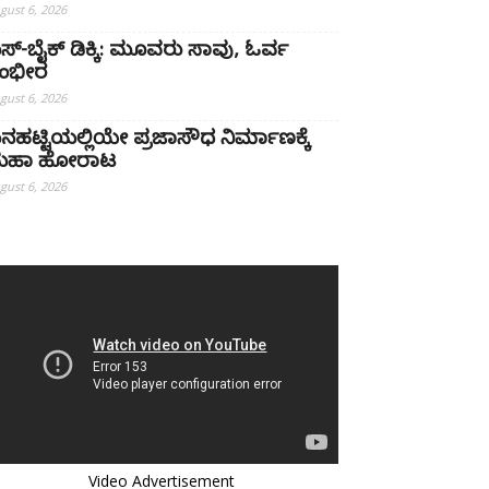
gust 6, 2026
ಸ್-ಬೈಕ್ ಡಿಕ್ಕಿ: ಮೂವರು ಸಾವು, ಓರ್ವ
ಂಭೀರ
gust 6, 2026
ನಹಟ್ಟಿಯಲ್ಲಿಯೇ ಪ್ರಜಾಸೌಧ ನಿರ್ಮಾಣಕ್ಕೆ
ಹಾ ಹೋರಾಟ
gust 6, 2026
Video Advertisement