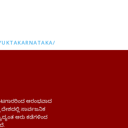
YUKTAKARNATAKA/
 ಹೋರಾಟಗಾರರಿಂದ ಆರಂಭವಾದ
್ತ ದೇಶದಲ್ಲಿ ಸಾರ್ವಜನಿಕ
ಜ್ಯಾದ್ಯಂತ ಆರು ಕಡೆಗಳಿಂದ
ದೆ.