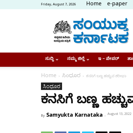
Home
e-paper
Friday, August 7, 2026
Samyukta
Karnataka
ಸುದ್ದಿ
ನಮ್ಮ ಜಿಲ್ಲೆ
ಇ – ಪೇಪರ್
ತಾಜ
Home
ಸಿಂಧೂರ
ಕನಸಿಗೆ ಬಣ್ಣ ಹಚ್ಚುವ ಶರೀಫಾ
ಸಿಂಧೂರ
ಕನಸಿಗೆ ಬಣ್ಣ ಹಚ್ಚ
Samyukta Karnataka
August 13, 2022
By
-