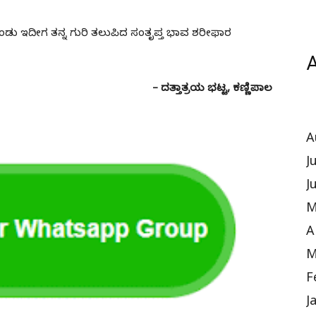
ು ಇದೀಗ ತನ್ನ ಗುರಿ ತಲುಪಿದ ಸಂತೃಪ್ತ ಭಾವ ಶರೀಫಾರ
A
– ದತ್ತಾತ್ರಯ ಭಟ್ಟ, ಕಣ್ಣಿಪಾಲ
A
J
J
M
A
M
F
J