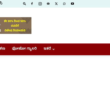
ಸಿ
ಕಣ
ಫೋಟೋ ಗ್ಯಾಲರಿ
ಇತರೆ