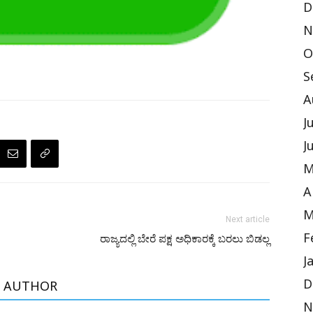
D
N
O
S
A
J
J
M
A
M
Next article
F
ರಾಜ್ಯದಲ್ಲಿ ಬೇರೆ ಪಕ್ಷ ಅಧಿಕಾರಕ್ಕೆ ಬರಲು ಬಿಡಲ್ಲ
J
D
 AUTHOR
N