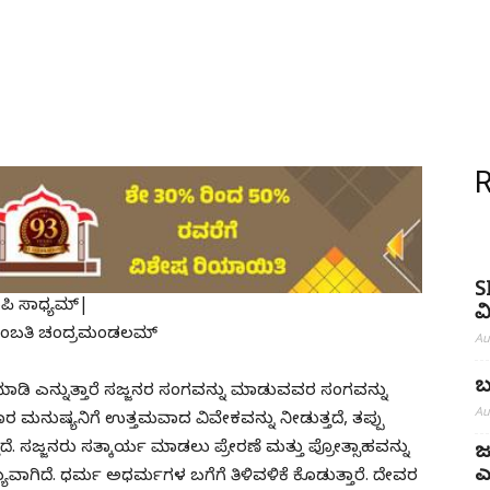
S
ಪಿ ಸಾಧ್ಯಮ್|
ವ
 ಚುಂಬತಿ ಚಂದ್ರಮಂಡಲಮ್
Au
ಬ
 ಮಾಡಿ ಎನ್ನುತ್ತಾರೆ ಸಜ್ಜನರ ಸಂಗವನ್ನು ಮಾಡುವವರ ಸಂಗವನ್ನು
Au
ಾರ ಮನುಷ್ಯನಿಗೆ ಉತ್ತಮವಾದ ವಿವೇಕವನ್ನು ನೀಡುತ್ತದೆ, ತಪ್ಪು
ೆ. ಸಜ್ಜನರು ಸತ್ಕಾರ್ಯ ಮಾಡಲು ಪ್ರೇರಣೆ ಮತ್ತು ಪ್ರೋತ್ಸಾಹವನ್ನು
ಜ
ಎ
ವಾಗಿದೆ. ಧರ್ಮ ಅಧರ್ಮಗಳ ಬಗೆಗೆ ತಿಳಿವಳಿಕೆ ಕೊಡುತ್ತಾರೆ. ದೇವರ