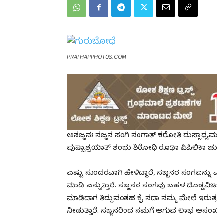
PRATHAPPHOTOS.COM
ಅಸಜ್ಜನಃ ಸಜ್ಜನ ಸಂಗಿ ಸಂಗಾತ್ ಕರೋತಿ ದುಸ್ಸಾಧ್ಯಮ
ಪುಷ್ಪಾಶ್ರಯಾತ್ ಶಂಭು ಶಿರೋಧಿ ರೂಢಾ ಪಿಪಿಲಿಕಾ
ಎಷ್ಟು ಸುಂದರವಾಗಿ ಹೇಳಿದ್ದಾರೆ, ಸಜ್ಜನರ ಸಂಗವನ್ನು
ಮಾಡಿ ಎನ್ನುತ್ತಾರೆ. ಸಜ್ಜನರ ಸಂಗವು ಬಹಳ ದೊಡ್ಡವಿಚ
ಮಾಡಿದಾಗ ತಿದ್ದುವಂತಹ ಕೈ ಸದಾ ನಮ್ಮ ಮೇಲೆ ಇರುತ್ತದ
ನೀಡುತ್ತಾರೆ. ಸಜ್ಜನರಿಂದ ನಮಗೆ ಆಗುವ ಲಾಭ ಅಸಂಖ್ಯ