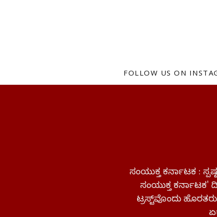
FOLLOW US ON INST
ಸಂಯುಕ್ತ ಕರ್ನಾಟಕ : ಸ್
ಸಂಯುಕ್ತ ಕರ್ನಾಟಕ' ದಿನ
ಟ್ರಸ್ಟ್‌ವೊಂದು ಹೊರತರುತ
ಏಕ