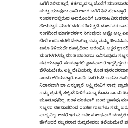
ಬಗೆಗೆ ತಿಳಿಸುತ್ತಾರೆ, ಕರ್ತವ್ಯವನ್ನು ಜೊತೆಗೆ ಮಾಡ
ಮತ್ತು ಯಾವುದು ಹಾನಿ ಅದರ ಬಗೆಗೆ ತಿಳಿ ಹೇಳುತ್ತ
ಸಂಪರ್ಕದಲ್ಲಿರುವ ಅವರೊಂದಿಗೆ ಒಡನಾಟವಿರುವವರ 
ಹೇಳುತ್ತಾರೆ. ಮಾರ್ಗದರ್ಶನ ಸಿಗುತ್ತದೆ. ದುರ್ಜನರ
ಸಂಗದಿಂದ ಮಾರ್ಗದರ್ಶನ ಸಿಗುವುದು ಅಷ್ಟೇ ಅಲ್ಲ ಎಷ
ಬೇರೆ ಉದಾಹರಣೆ ಬೇಕಾಗಿಲ್ಲ ನಮ್ಮ ನಮ್ಮ ಜೀವನವನ್
ಏನೂ ತಿಳಿಯದೇ ಶೂನ್ಯದಿಂದ ಆರಂಭಿಸಿ ಅಕ್ಷರ ಜ್ಞಾನದಿ
ಮಂಗಳಗಳನ್ನು ಮಾಡಿ ಪಂಡಿತರು ಎನಿಸುವುದು ಸಜ್ಜನ
ಪಡೆಯುತ್ತಾರೆ. ಸಂಪತ್ತಾಗಲಿ ಜ್ಞಾನವಾಗಲಿ ಇದ್ದಕ್ಕಿದ್
ಬೆಳೆಯಬೇಕು. ಲಕ್ಷ್ಮಿ ದೇವಿಯನ್ನು ಕೂಡ ಪುರಂದರದಾಸರು
ಎಂದು ಕರೆಯುತ್ತಾರೆ. ಒಂದೇ ಬಾರಿ ಓಡಿ ಅಥವಾ ಹಾರಿ
ನಿಧಾನವಾಗಿ ಬಾ ಎನ್ನುತ್ತಾರೆ. ಲಕ್ಷ್ಮಿ ದೇವಿಗೆ ನಾವು ಪ್ರ
ನಮ್ಮ ಶ್ರಮಕ್ಕೆ ತಕ್ಕಂತೆ ಏಳಿಗೆಯನ್ನು ಕೊಡು ಎಂದು
ಮೂಡುವುದಿಲ್ಲ. ಹಂತ ಹಂತವಾಗಿ ಬಂದ ಜ್ಞಾನವು ಮನುಷ್ಯ
ಸಜ್ಜನರ ಸಹವಾಸದಿಂದ ಇಂತಹ ಗುಣಗಳು ನಮ್ಮ ಬರುತ್
ಸಾಧ್ಯವಿಲ್ಲ. ಆದರೆ ಇರುವೆ ಅತೀ ಸುಲಭವಾಗಿ ಚಂದ
ಹೇಗೆಂದರೆ ಸಜ್ಜನರಾದ ರುದ್ರದೇವರು ತಲೆಯಮೇಲೆ ಚಂದ್