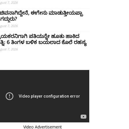
gust 7, 2026
ಚಿವನಾಗಿದ್ದೇನೆ, ಈಗೇನು ಮಾಡುತ್ತೀಯಪ್ಪಾ
ಗದ್ಗುರು?
gust 7, 2026
್ರಿಯಕರನಿಗಾಗಿ ಪತಿಯನ್ನೇ ಹೂತು ಹಾಕಿದ
ತ್ನಿ: 6 ತಿಂಗಳ ಬಳಿಕ ಬಯಲಾದ ಕೊಲೆ ರಹಸ್ಯ
gust 7, 2026
Video Advertisement