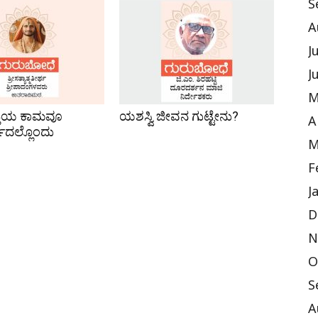
S
A
J
J
M
್ತಿಯ ಕಾಮವೂ
ಯಶಸ್ವಿ ಜೀವನ ಗುಟ್ಟೇನು?
A
ಥದಲ್ಲೊಂದು
M
F
J
D
N
O
S
A