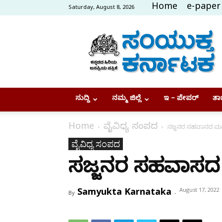
Home
e-paper
Saturday, August 8, 2026
Samyukta
Karnataka
ಸುದ್ದಿ
ನಮ್ಮ ಜಿಲ್ಲೆ
ಇ – ಪೇಪರ್
ತಾಜ
Home
ವೈವಿಧ್ಯ ಸಂಪದ
ಸಜ್ಜನರ ಸಹವಾಸದ ಮಹ
ವೈವಿಧ್ಯ ಸಂಪದ
ಸಜ್ಜನರ ಸಹವಾಸದ
Samyukta Karnataka
August 17, 2022
By
-