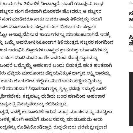
Au
ಬಾರದ ಕಾರ್ಯಗಳ ತಿಳಿವಳಿಕೆ ನೀಡುತ್ತಾರೆ. ನಮಗೆ ಯಾವುದು ಲಾಭ
ಾರೆ. ಸಜ್ಜನರ ಸಂಗ ನೇರವಾಗಿ ದೊರಕದೇ ಹೋದರೂ ಆ ಸಜ್ಜನರ
ಸ
ಸಂಗ ಮಾಡಿದರೂ ಸಾಕು ಅವರು ತಾವು ತಿಳಿದದ್ದನ್ನು ನಮಗೆ
ಜ
Au
 ಒಡನಾಟ ಮಾಡಬಾರದು ಸಜ್ಜನರ ಸಂಗ ಬಿಡಬಾರದು. ಸಜ್ಜನರ
್ಟೋ ಅಸಾಧ್ಯವೆನಿಸುವ ಕಾರ್ಯಗಳನ್ನು ಮಾಡಬಹುದಾಗಿದೆ. ಇದಕ್ಕೆ
ಪ
ನು ಒಮ್ಮೆ ಅವಲೋಕಿಸಿಕೊಂಡಾಗ ತಿಳಿಯುತ್ತದೆ. ಸಜ್ಜನರ ಸಂಗದಿಂದ
ಪ
ಂದ ಆರಂಭಿಸಿ ಶ್ಲೋಕಗಳು ಶಾಸ್ತ್ರದ ಜ್ಞಾನಯಜ್ಞ ಯಾಗಾದಿಗಳನ್ನು
Au
ರ ಸಂಗ ಮಾಡಿದುದರಿಂದಲೇ ಇದರಿಂದ ದೊಡ್ಡ ಸ್ಥಾನವನ್ನು
ದಂತೆ ಬಂದರೆ ಒಮ್ಮೊಮ್ಮೆ ಅಹಂಕಾರ ಬಂದು ಬಿಡುತ್ತದೆ. ಹಂತ ಹಂತವಾಗಿ
 ಹೆಜ್ಜೆಯ ಮೇಲೊಂದು ಹೆಜ್ಜೆಯನಿಕ್ಕುತ ಭಾಗ್ಯದ ಲಕ್ಷ್ಮಿ ಬಾರಮ್ಮ
 ಬಂದು ಕೂಡ ಬೇಡ ಹೆಜ್ಜೆಯ ಮೇಲೊಂದು ಹೆಜ್ಜೆಯನ್ನಿಡುತ್ತಾ
ಾರ್ಥನೆ ಮಾಡುವಾಗ ನಿಧಾನವಾಗಿ ಸ್ವಲ್ಪ ಸ್ವಲ್ಪ ಧನವು ನಮ್ಮಲ್ಲಿ ಬರಲಿ
 ಪ್ರಾರ್ಥಿಸಬೇಕು. ಕಷ್ಟಪಟ್ಟು ದುಡಿದು ಬಂದ ಹಣದಿಂದ ಅಹಂಕಾರ
ನಲ್ಲಿ ವಿನಮ್ರತೆಯನ್ನು ಕಲಿಸಿರುತ್ತದೆ.
ತವೆ, ಇದಕ್ಕೆ ಉದಾಹರಣೆ ಇರುವೆ ಚಂದ್ರ ಮಂಡಲವನ್ನು ಮುಟ್ಟಲು
್ರಲೋಕಕ್ಕೆ ಹೋಗಿ ಅವನಿಗೆ ಚುಂಬನವನ್ನು ಮಾಡಬಹುದು ಅದು
ರನನ್ನು ಕೂಡಿಸಿಕೊಂಡಿದ್ದಾರೆ. ರುದ್ರದೇವರು ಪರಮಶ್ರೇಷ್ಠರಾದ