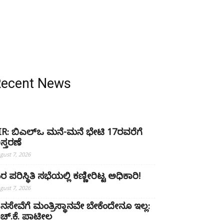
Recent News
IR: ಬಿಎಲ್ಒ ಮನೆ-ಮನೆ ಭೇಟಿ 17ರವರೆಗೆ
ಿಸ್ತರಣೆ
gust 7, 2026
ರ ಪರಿಸ್ಥಿತಿ ಸಭೆಯಲ್ಲಿ ಕಣ್ಣೀರಿಟ್ಟ ಅಧಿಕಾರಿ!
gust 7, 2026
ನಸೇವೆಗೆ ಮಂತ್ರಿಸ್ಥಾನವೇ ಬೇಕೆಂದೇನೂ ಇಲ್ಲ:
ಚ್‌.ಕೆ. ಪಾಟೀಲ