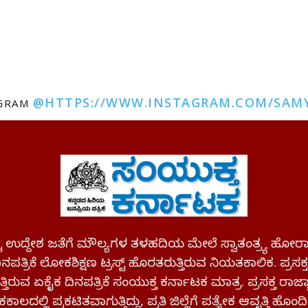
@HTTPS://WWW.INSTAGRAM.COM/SAM
AGRAM
ಪಷ್ಟ ಉದ್ದೇಶ ಜತೆಗೆ ಮೌಲ್ಯಗಳ ತಳಹದಿಯ ಮೇಲೆ ಸ್ವಾತಂತ್ರ್ಯ
ಪತ್ರಿಕೆ ಲೋಕಶಿಕ್ಷಣ ಟ್ರಸ್ಟ್ ಹೊರತರುತ್ತಿರುವ ನಿಯತಕಾಲಿಕ. ಪ್ರಸಕ
್ತಿರುವ ಏಕೈಕ ದಿನಪತ್ರಿಕೆ ಸಂಯುಕ್ತ ಕರ್ನಾಟಕ ಮಾತ್ರ. ಪ್ರಸಕ್ತ ರಾ
ಕಾಲದಲ್ಲಿ ಪ್ರಕಟಿತವಾಗುತ್ತಿದ್ದು, ಪ್ರತಿ ಜಿಲ್ಲೆಗೆ ಪತ್ಯೇಕ ಆವೃತ್ತಿ ಹೊಂದಿ