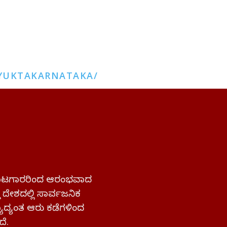
YUKTAKARNATAKA/
 ಹೋರಾಟಗಾರರಿಂದ ಆರಂಭವಾದ
್ತ ದೇಶದಲ್ಲಿ ಸಾರ್ವಜನಿಕ
ಜ್ಯಾದ್ಯಂತ ಆರು ಕಡೆಗಳಿಂದ
ದೆ.