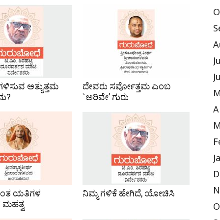
O
S
A
J
J
ಗಳಿಸುವ ಅತ್ಯುತ್ತಮ
ದೇವರು ಸರ್ವೋತ್ತಮ ಎಂಬ
M
ನು?
`ಅರಿವೇ’ ಗುರು
A
M
F
J
D
N
ಂತ ಯತಿಗಳ
ನಿಮ್ಮ ಗಳಿಕೆ ಹೇಗಿದೆ, ಯೋಚಿಸಿ
 ಮಹತ್ವ
O