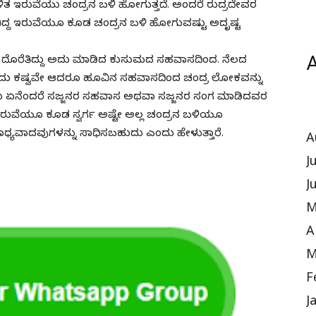
ಳಿತ ಇರುವೆಯು ಚಂದ್ರನ ಬಳಿ ಹೋಗುತ್ತದೆ. ಅಂದರೆ ರುದ್ರದೇವರ
ದ್ದ ಇರುವೆಯೂ ಕೂಡ ಚಂದ್ರನ ಬಳಿ ಹೋಗುವಷ್ಟು ಅದೃಷ್ಟ
A
ೆ ದೊರೆತಿದ್ದು ಅದು ಮಾಡಿದ ಕುಸುಮದ ಸಹವಾಸದಿಂದ. ನೆಲದ
ದು ಕಷ್ವವೇ ಆದರೂ ಹೂವಿನ ಸಹವಾಸದಿಂದ ಚಂದ್ರ ಲೋಕವನ್ನು
ದು ಏನೆಂದರೆ ಸಜ್ಜನರ ಸಹವಾಸ ಅಥವಾ ಸಜ್ಜನರ ಸಂಗ ಮಾಡಿದವರ
ುವೆಯೂ ಕೂಡ ಸ್ವರ್ಗ ಅಷ್ಟೇ ಅಲ್ಲ ಚಂದ್ರನ ಬಳಿಯೂ
ವಾದವುಗಳನ್ನು ಸಾಧಿಸಬಹುದು ಎಂದು ಹೇಳುತ್ತಾರೆ.
A
J
J
M
A
M
F
J