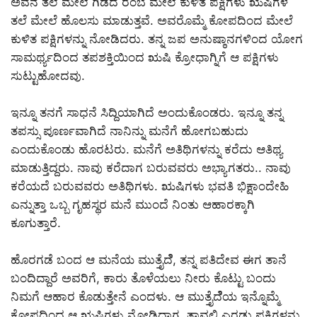
ಅವನ ತಲೆ ಮೇಲೆ ಗಿಡದ ರೆಂಬೆ ಮೇಲೆ ಕುಳಿತ ಪಕ್ಷಿಗಳು ಋಷಿಗಳ
ತಲೆ ಮೇಲೆ ಹೊಲಸು ಮಾಡುತ್ತವೆ. ಅವರೊಮ್ಮೆ ಕೋಪದಿಂದ ಮೇಲೆ
ಕುಳಿತ ಪಕ್ಷಿಗಳನ್ನು ನೋಡಿದರು. ತನ್ನ ಜಪ ಅನುಷ್ಠಾನಗಳಿಂದ ಯೋಗ
ಸಾಮರ್ಥ್ಯದಿಂದ ತಪಶಕ್ತಿಯಿಂದ ಋಷಿ ಕ್ರೋಧಾಗ್ನಿಗೆ ಆ ಪಕ್ಷಿಗಳು
ಸುಟ್ಟುಹೋದವು.
ಇನ್ನೂ ತನಗೆ ಸಾಧನೆ ಸಿದ್ದಿಯಾಗಿದೆ ಅಂದುಕೊಂಡರು. ಇನ್ನೂ ತನ್ನ
ತಪಸ್ಸು ಪೂರ್ಣವಾಗಿದೆ ನಾನಿನ್ನು ಮನೆಗೆ ಹೋಗಬಹುದು
ಎಂದುಕೊಂಡು ಹೊರಟರು. ಮನೆಗೆ ಅತಿಥಿಗಳನ್ನು ಕರೆದು ಆತಿಥ್ಯ
ಮಾಡುತ್ತಿದ್ದರು. ನಾವು ಕರೆದಾಗ ಬರುವವರು ಅಭ್ಯಾಗತರು.. ನಾವು
ಕರೆಯದೆ ಬರುವವರು ಅತಿಥಿಗಳು. ಋಷಿಗಳು ಭವತಿ ಭಿಕ್ಷಾಂದೇಹಿ
ಎನ್ನುತ್ತಾ ಒಬ್ಬ ಗೃಹಸ್ಥರ ಮನೆ ಮುಂದೆ ನಿಂತು ಆಹಾರಕ್ಕಾಗಿ
ಕೂಗುತ್ತಾರೆ.
ಹೊರಗಡೆ ಬಂದ ಆ ಮನೆಯ ಮುತ್ತೈದೆೆ, ತನ್ನ ಪತಿದೇವ ಈಗ ತಾನೆ
ಬಂದಿದ್ದಾರೆ ಅವರಿಗೆ, ಕಾರು ತೊಳೆಯಲು ನೀರು ಕೊಟ್ಟು ಬಂದು
ನಿಮಗೆ ಆಹಾರ ಕೊಡುತ್ತೇನೆ ಎಂದಳು. ಆ ಮುತ್ತೈದೆೆಯ ಇನ್ನೊಮ್ಮೆ
ಕೋಪದಿಂದ ಆ ಋಷಿಗಳು ನೋಡಿದಾಗ, ತಾವಲ್ಲಿ ಎರಡು ಪಕ್ಷಿಗಳನ್ನು