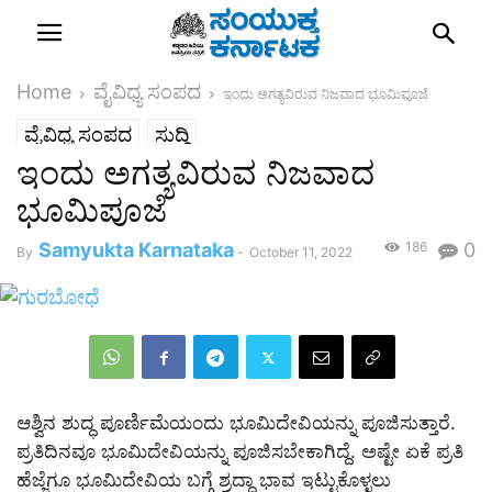
Home
ವೈವಿಧ್ಯ ಸಂಪದ
ಇಂದು ಅಗತ್ಯವಿರುವ ನಿಜವಾದ ಭೂಮಿಪೂಜೆ
ವೈವಿಧ್ಯ ಸಂಪದ
ಸುದ್ದಿ
ಇಂದು ಅಗತ್ಯವಿರುವ ನಿಜವಾದ
ಭೂಮಿಪೂಜೆ
Samyukta Karnataka
186
0
By
-
October 11, 2022
ಆಶ್ವಿನ ಶುದ್ಧ ಪೂರ್ಣಿಮೆಯಂದು ಭೂಮಿದೇವಿಯನ್ನು ಪೂಜಿಸುತ್ತಾರೆ.
ಪ್ರತಿದಿನವೂ ಭೂಮಿದೇವಿಯನ್ನು ಪೂಜಿಸಬೇಕಾಗಿದ್ದೆ. ಅಷ್ಟೇ ಏಕೆ ಪ್ರತಿ
ಹೆಜ್ಜೆಗೂ ಭೂಮಿದೇವಿಯ ಬಗ್ಗೆ ಶ್ರದ್ಧಾ ಭಾವ ಇಟ್ಟುಕೊಳ್ಳಲು