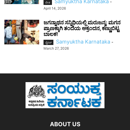
Samyuktha Karnataka
-
ದೇಶ
April 14, 2026
ಜಗನ್ನಾಥನ ಸನ್ನಿಧಿಯಲ್ಲಿ ಮರುಜನ್ಮ: ಮಗನ
ಪ್ರಾಣಕ್ಕಾಗಿ ತಂದೆಯ ಆಕ್ರಂದನ, ಕಣ್ಣುಬಿಟ್ಟ
ಬಾಲಕ!
Samyuktha Karnataka
-
ವೈರಲ್
March 27, 2026
ABOUT US