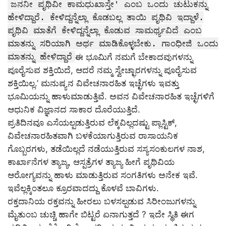
ಜನನೀ ಪೃಥಿವೀ ಕಾಮಧುಖಾಸ್ತೇ' ಎಂಬ ಒಂದು ಚುಟುಕನ್ನು
ಹೇಳಿದ್ದಾರೆ. ಕೇಳಿದ್ದನ್ನೆಲ್ಲಾ ಕೊಡಬಲ್ಲ ತಾಯಿ ಪೃಥಿವಿ ಇದ್ದಾಳೆ.
ಪೃಥಿವಿ ಮಾತೆಗೆ ಕೇಳಿದ್ದನ್ನೆಲ್ಲಾ ಕೊಡುವ ಸಾಮರ್ಥ್ಯವಿದೆ ಎಂಬ
ಮಾತನ್ನು ಸರಿಯಾಗಿ ಅರ್ಥ ಮಾಡಿಕೊಳ್ಳಬೇಕು. ಗಾಂಧೀಜಿ ಒಂದು
ಮಾತನ್ನು ಹೇಳಿದ್ದಾರೆ
ಈ ಭೂಮಿಗೆ ನಮಗೆ ಬೇಕಾದವುಗಳನ್ನು
ಪೂರೈಸುವ ಶಕ್ತಿಯಿದೆ, ಆದರೆ ನಮ್ಮ ಸ್ವೇಚ್ಛಾರಗಳನ್ನು ಪೂರೈಸುವ
ಶಕ್ತಿಯಿಲ್ಲ.’ ಮನುಷ್ಯನ ವಿವೇಚನಾರಹಿತ ಇಚ್ಛೆಗಳು ಇವತ್ತು
ಭೂಮಿಯನ್ನು ಹಾಳುಮಾಡುತ್ತಿವೆ. ಅವನ ವಿವೇಚನಾರಹಿತ ಇಚ್ಛೆಗಳಿಗೆ
ಆಧುನಿಕ ವಿಜ್ಞಾನದ ಸಾಕಾರ ದೊರೆಯುತ್ತಿದೆ.
ಪ್ರತಿದಿನವೂ ಎಸೆಯಲ್ಪಡುತ್ತಿರುವ ಲೆಕ್ಕವಿಲ್ಲದಷ್ಟು ಪ್ಲಾಸ್ಟಿಕ್,
ವಿವೇಚನಾರಹಿತವಾಗಿ ಬಳಕೆಯಾಗುತ್ತಿರುವ ರಾಸಾಯನಿಕ
ಗೊಬ್ಬರಗಳು, ತಡೆಯಿಲ್ಲದೆ ನಡೆಯುತ್ತಿರುವ ಸಸ್ಯಸಂಕುಲಗಳ ನಾಶ,
ಕಾರ್ಖಾನೆಗಳ ತ್ಯಾಜ್ಯ, ಆಸ್ಪತ್ರೆಗಳ ತ್ಯಾಜ್ಯ ಹೀಗೆ ಪೃಥಿವಿಯ
ಆರೋಗ್ಯವನ್ನು ಹಾಳು ಮಾಡುತ್ತಿರುವ ಸಂಗತಿಗಳು ಅನೇಕ ಇವೆ.
ಇವೆಲ್ಲಕ್ಕಿಂತಲೂ ಕ್ರೂರವಾದದ್ದು ಕೊಳವೆ ಬಾವಿಗಳು.
ರಕ್ತದಾನಿಯ ರಕ್ತವನ್ನು ಹೀರಲು ಬಳಸಲ್ಪಡುವ ಸಿರೀಂಜುಗಳನ್ನು
ಮೈತುಂಬ ಚುಚ್ಚಿ ಹಾಗೇ ಬಿಟ್ಟರೆ ಏನಾಗುತ್ತದೆ ? ಇದೇ ಸ್ಥಿತಿ ಈಗ