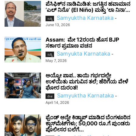
ಪೆಸಿಫಿಕ್‌ನ ನಾಡಿಮಿಡಿತ: ಜಗತ್ತಿನ ಹವಾಮಾನ
‘ಎಲ್ ನಿನೊ’ (El Niño) ಮತ್ತು ‘ಲಾ ನಿನಾ’...
Samyuktha Karnataka
-
ಸುದ್ದಿ
June 13, 2026
Assam: ಮೇ 12ರಂದು ಹೊಸ BJP
ಸರ್ಕಾರ ಪ್ರಮಾಣ ವಚನ
Samyukta Karnataka
-
ಸುದ್ದಿ
May 7, 2026
ಅಯ್ಯೋ ಪಾಪ.. ತಾಯಿ ಗರ್ಭದಲ್ಲೇ
ಉಳಿಯಿತು ಮಗುವಿನ ತಲೆ; ಹೆರಿಗೆಯ ವೇಳೆ
ಘೋರ ದುರಂತ!
Samyuktha Karnataka
-
ದೇಶ
April 14, 2026
ಫ್ರೆಂಡ್ ಅನ್ನೇ ಕಿಡ್ನಾಪ್ ಮಾಡಿದ ಬೆಂಗಳೂರಿನ
ಕ್ಲಾಸ್‌ಮೆಟ್‌ಗಳು; 50,000 ರೂ.ಗೆ ಪುಂಡರು
ಪೊಲೀಸರ ಬಲೆಗೆ...