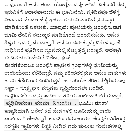
ಸಾಧ್ಯವಾದರೆ ಅದೂ ಕೂಡಾ ಯೋಗ್ಯವಾದದ್ದೇ ಆಗಿದೆ. ಏಕೆಂದರೆ ನಮ್ಮ
ಇರುವಿಕೆಗೆ ಆಧಾರವಾದುದು ಈ ಭೂಮಿದೇವಿ. ಪ್ರತಿದಿನವೂ ಬೆಳಿಗ್ಗೆ
ಏಳುವಾಗ ಮೊದಲ ಹೆಜ್ಜೆ ಇಡುವಾಗ ಭೂಮಿತಾಯಿಗೆ ನಮಸ್ಕಾರ
ಮಾಡಿಕೊಂಡೆ ಏಳಬೇಕು. ಯಾವುದೇ ಪೂಜೆಯನ್ನು ಆರಂಭಿಸುವಾಗ
ಭೂಮಿ ದೇವಿಗೆ ನಮಸ್ಕಾರ ಮಾಡಿಕೊಂಡೆ ಆರಂಬಿಸಬೇಕು. ಅನೇಕ
ಶಿಷ್ಟರು ಇದನ್ನು ಮಾಡುತ್ತಾರೆ. ಆದರೂ ವರ್ಷಕ್ಕೊಮ್ಮೆ ವಿಶೇಷ ಪೂಜೆ
ಸಾಧಿಸಿದರೆ ಪ್ರತಿದಿನದ ಸ್ಮರಣೆಯಲ್ಲಿ ಹೆಚ್ಚು ಶ್ರದ್ಧೆ ಬರುತ್ತದೆ. ಅದಕ್ಕಾಗಿ
ಈ ದಿನ ಭೂಮಿದೇವಿಗೆ ವಿಶೇಷ ಪೂಜೆ.
ವೇದಗಳಿಂದಲೂ ಆರಂಭಿಸಿ ಪ್ರಾಚೀನ ಗ್ರಂಥಗಳಲ್ಲಿ ಭೂಮಿಯನ್ನು
ತಾಯಿಯೆಂದು ಕರೆದಿದ್ದಾರೆ. ನಮ್ಮ ಶರೀರದಲ್ಲಿರುವ ಅನೇಕ ಧಾತುಗಳು
ತಾಯಿ ಕಡೆಯಿಂದ ಬಂದಿರುತ್ತದೆ. ಹಾಗಾಗಿಯೇ ಶರೀರದಲ್ಲಿರುವ ಎಲ್ಲ
ಸ್ಥೂಲ – ಸೂಕ್ಷ್ಮ ಘನ ವಸ್ತುಗಳು ಪೃಥ್ವಿಯಿಂದಲೇ ಬಂದಿದೆ.
ಆದ್ದರಿಂದಲೇ ಇದನ್ನು ಪಾರ್ಥೀವ ಶರೀರ ಎಂಬುದಾಗಿ ಕರೆಯುತ್ತಾರೆ.
ಪೃಥಿವೀಮಾತಃ ಮಾಮಾ ಹಿಗುಂಸೀಃ'.
ಭೂಮಿಃ ಮಾತಾ’
ಇತ್ಯಾದಿಯಾಗಿ ಅನೇಕ ಕಡೆ ವೇದಗಳಲ್ಲಿ ಭೂಮಿಯನ್ನು ತಾಯಿ
ಎಂಬುದಾಗಿ ಹೇಳಿದ್ದಾರೆ. ಕಾಂಚಿ ಪರಮಾಚಾರ್ಯ ಚಂದ್ರಶೇಖರೇಂದ್ರ
ಸರಸ್ವತೀ ಸ್ವಾಮಿಗಳು ವಿಶ್ವಕ್ಕೆ ನೀಡಿದ ಐದು ಚುಟುಕು ಸಂದೇಶಗಳಲ್ಲಿ