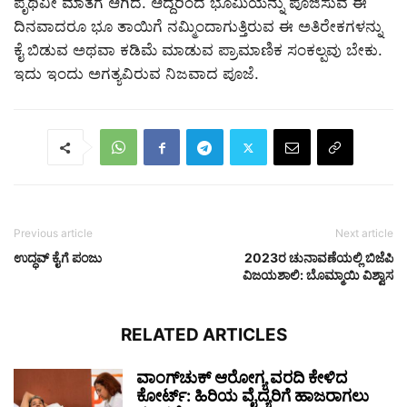
ಪೃಥಿವೀ ಮಾತೆಗೆ ಆಗಿದೆ. ಆದ್ದರಿಂದ ಭೂಮಿಯನ್ನು ಪೂಜಿಸುವ ಈ
ದಿನವಾದರೂ ಭೂ ತಾಯಿಗೆ ನಮ್ಮಿಂದಾಗುತ್ತಿರುವ ಈ ಅತಿರೇಕಗಳನ್ನು
ಕೈ ಬಿಡುವ ಅಥವಾ ಕಡಿಮೆ ಮಾಡುವ ಪ್ರಾಮಾಣಿಕ ಸಂಕಲ್ಪವು ಬೇಕು.
ಇದು ಇಂದು ಅಗತ್ಯವಿರುವ ನಿಜವಾದ ಪೂಜೆ.
Previous article
Next article
ಉದ್ಧವ್‌ ಕೈಗೆ ಪಂಜು
2023ರ ಚುನಾವಣೆಯಲ್ಲಿ ಬಿಜೆಪಿ
ವಿಜಯಶಾಲಿ: ಬೊಮ್ಮಾಯಿ ವಿಶ್ವಾಸ
RELATED ARTICLES
ವಾಂಗ್‌ಚುಕ್ ಆರೋಗ್ಯ ವರದಿ ಕೇಳಿದ
ಕೋರ್ಟ್: ಹಿರಿಯ ವೈದ್ಯರಿಗೆ ಹಾಜರಾಗಲು