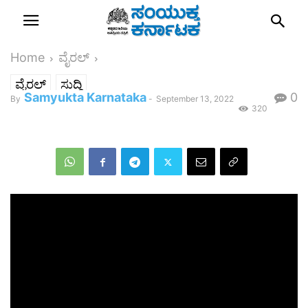
Home
ವೈರಲ್
ವೈರಲ್
ಸುದ್ದಿ
Samyukta Karnataka
0
By
-
September 13, 2022
320