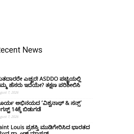
Recent News
ತದಾರರೇ ಎಚ್ಚರ! ASDDO ಪಟ್ಟಿಯಲ್ಲಿ
ಿಮ್ಮ ಹೆಸರು ಇದೆಯೇ? ತಕ್ಷಣ ಪರಿಶೀಲಿಸಿ
gust 7, 2026
ೂರ್ಯ ಅಭಿನಯದ ‘ವಿಶ್ವನಾಥ್ & ಸನ್ಸ್’
ಗಸ್ಟ್ 14ಕ್ಕೆ ಬಿಡುಗಡೆ
gust 7, 2026
aint Louis ಪ್ರಶಸ್ತಿ ಮುಡಿಗೇರಿಸಿದ ಭಾರತದ