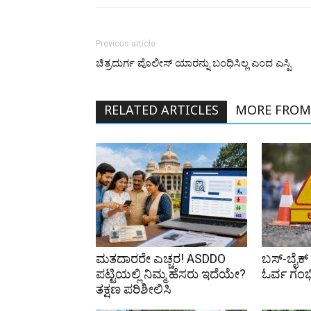
Previous article
ಚಿತ್ರದುರ್ಗ ಪೊಲೀಸ್ ಯಾರನ್ನು ಬಂಧಿಸಿಲ್ಲ ಎಂದ ಎಸ್ಪಿ
RELATED ARTICLES
MORE FROM
ಮತದಾರರೇ ಎಚ್ಚರ! ASDDO
ಬಸ್-ಬೈಕ್ 
ಪಟ್ಟಿಯಲ್ಲಿ ನಿಮ್ಮ ಹೆಸರು ಇದೆಯೇ?
ಓರ್ವ ಗಂ
ತಕ್ಷಣ ಪರಿಶೀಲಿಸಿ