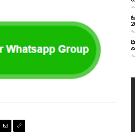
ಯ
Au
ಹ
20
Au
ಥ
ಎ
Au