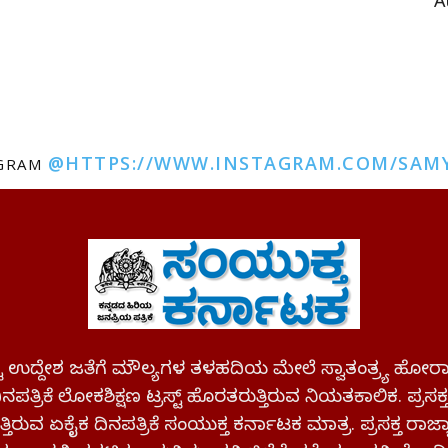
A
@HTTPS://WWW.INSTAGRAM.COM/SAM
AGRAM
ಪಷ್ಟ ಉದ್ದೇಶ ಜತೆಗೆ ಮೌಲ್ಯಗಳ ತಳಹದಿಯ ಮೇಲೆ ಸ್ವಾತಂತ್ರ್ಯ
ಪತ್ರಿಕೆ ಲೋಕಶಿಕ್ಷಣ ಟ್ರಸ್ಟ್ ಹೊರತರುತ್ತಿರುವ ನಿಯತಕಾಲಿಕ. ಪ್ರಸಕ
್ತಿರುವ ಏಕೈಕ ದಿನಪತ್ರಿಕೆ ಸಂಯುಕ್ತ ಕರ್ನಾಟಕ ಮಾತ್ರ. ಪ್ರಸಕ್ತ ರಾ