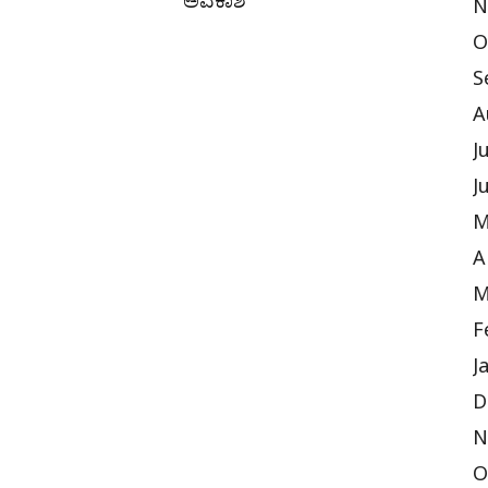
ಅವಕಾಶ
N
O
S
A
J
J
M
A
M
F
J
D
N
O