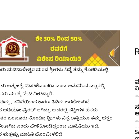
ರು ಮಡಿವಾಳೇಶ್ವರ ಮಠದ ಶ್ರೀಗಳು ನಿನ್ನೆ ತಮ್ಮ ಕೊಠಡಿಯಲ್ಲಿ
ಮ
ಳು ಆತ್ಮಹತ್ಯೆ ಮಾಡಿಕೊಂಡರಾ ಎಂಬ ಅನುಮಾನ ಎಲ್ಲರಲ್ಲಿ
ನ
 ಮಠಕ್ಕೆ ಬೇಟಿ ನೀಡಿದ್ದಾರೆ .
Au
ಂಡಿದ್ದು , ತನಿಖೆಯಿಂದ ಕಾರಣ ತಿಳಿದು ಬರಬೇಕಾಗಿದೆ.
ಸ
ದ ಆಡಿಯೋ ವೈರಲ್ ಆಗಿದ್ದು, ಅದರಲ್ಲಿ ಸದ್ರೀಗಳ ಹೆಸರು
ಆ
ಂತರ ಒಂಚೂರು ನೊಂದಿದ್ದ ಶ್ರೀಗಳು ನಿನ್ನ ರಾತ್ರಿಯೂ ತಮ್ಮ ಭಕ್ತರ
Au
ತಾಗಿದೆ ಎಂದು ಹೇಳಿಕೊಂಡಿದ್ದರೆಂಬ ಮಾಹಿತಿಯು ಇದೆ.
S
ದ ಮತ್ತಷ್ಟು ಮಾಹಿತಿ ಹೊರಬೀಳಲಿದೆ