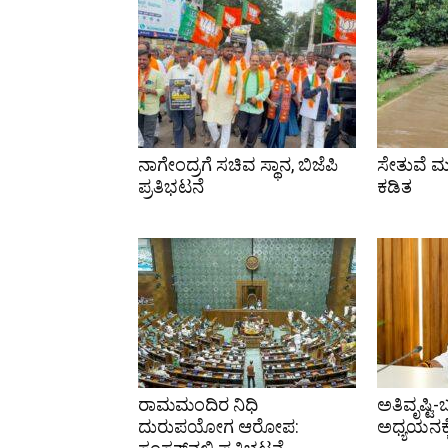
ನಾಗೇಂದ್ರಗೆ ಸಚಿವ ಸ್ಥಾನ, ಬಿಜೆಪಿ
ಸೇತುವೆ ಮ
ಪ್ರತಿಭಟನೆ
ಕಡಿತ
ರಾಮಮಂದಿರ ನಿಧಿ
ಅತಿವೃಷ್ಟಿ-
ದುರುಪಯೋಗ ಆರೋಪ:
ಅಧ್ಯಯನಕ್