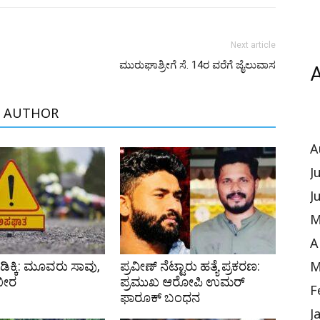
Next article
ಮುರುಘಾಶ್ರೀಗೆ ಸೆ. 14ರ ವರೆಗೆ ಜೈಲುವಾಸ
A
 AUTHOR
A
J
J
M
A
ಡಿಕ್ಕಿ: ಮೂವರು ಸಾವು,
ಪ್ರವೀಣ್ ನೆಟ್ಟಾರು ಹತ್ಯೆ ಪ್ರಕರಣ:
M
ಭೀರ
ಪ್ರಮುಖ ಆರೋಪಿ ಉಮರ್
F
ಫಾರೂಕ್ ಬಂಧನ
J