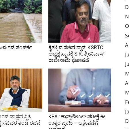
D
N
O
S
A
ುಳುಗಡೆ ಸಂಪರ್ಕ
ಕೈತಪ್ಪಿದ ಸಚಿವ ಸ್ಥಾನ: KSRTC
ಅಧ್ಯಕ್ಷ ಸ್ಥಾನಕ್ಕೆ S.R. ಶ್ರೀನಿವಾಸ್
J
ರಾಜೀನಾಮೆ ಘೋಷಣೆ
J
M
A
M
F
J
ಬರದ ವಾಸ್ತವ ಸ್ಥಿತಿ
KEA : ಕಾನ್ಸ್‌ಟೇಬಲ್ ಪರೀಕ್ಷೆ ಕೀ
D
ಕೆ ಸಚಿವರ ತಂಡ ರಚನೆ
ಉತ್ತರ ಪ್ರಕಟ – ಆಕ್ಷೇಪಣೆಗೆ