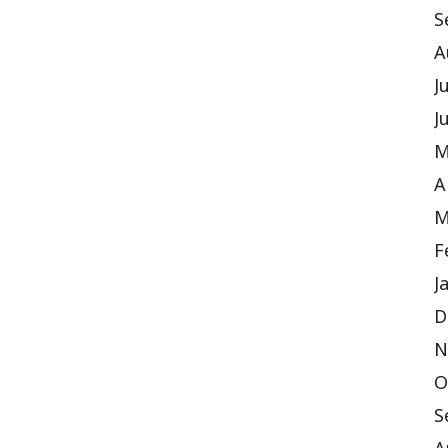
S
A
J
J
M
A
M
F
J
D
N
O
S