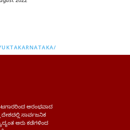
ugust 2022
YUKTAKARNATAKA/
 ಹೋರಾಟಗಾರರಿಂದ ಆರಂಭವಾದ
್ತ ದೇಶದಲ್ಲಿ ಸಾರ್ವಜನಿಕ
ಜ್ಯಾದ್ಯಂತ ಆರು ಕಡೆಗಳಿಂದ