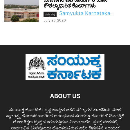
ಕೌಶಲ್ಯಾಧಾರಿತ ಕೋರ್ಸ್‌ಗಳು
Samyukta Karnataka
-
ನಮ್ಮ ಜಿಲ್ಲೆ
July 28, 2026
ABOUT US
ಸಂಯುಕ್ತ ಕರ್ನಾಟಕ : ಸ್ಪಷ್ಟ ಉದ್ದೇಶ ಜತೆಗೆ ಮೌಲ್ಯಗಳ ತಳಹದಿಯ ಮೇಲೆ
ಸ್ವಾತಂತ್ರ್ಯ ಹೋರಾಟಗಾರರಿಂದ ಆರಂಭವಾದ ಸಂಯುಕ್ತ ಕರ್ನಾಟಕ' ದಿನಪತ್ರಿಕೆ
ಲೋಕಶಿಕ್ಷಣ ಟ್ರಸ್ಟ್ ಹೊರತರುತ್ತಿರುವ ನಿಯತಕಾಲಿಕ. ಪ್ರಸಕ್ತ ದೇಶದಲ್ಲಿ
ಸಾರ್ವಜನಿಕ ಟ್ರಸ್ಟ್‌ವೊಂದು ಹೊರತರುತ್ತಿರುವ ಏಕೈಕ ದಿನಪತ್ರಿಕೆ ಸಂಯುಕ್ತ