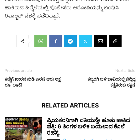
ಹಾಕಿರುವ ಹಿನ್ನೆಲೆಯಲ್ಲಿ ಪೊಲೀಸರು ಆರೋಪಿಯನ್ನು ಬಂಧಿಸಿ
ರಿವಾಲ್ವರ್ ವಶಕ್ಕೆ ಪಡೆದಿದ್ದಾರೆ.
Previous article
Next article
ಕಣ್ಣಿಗೆ ಖಾರದ ಪುಡಿ ಎರಚಿ ಆರು ಲಕ್ಷ
ಕಬ್ಬರಗಿ ಬಳಿ ಬಾವಿಯಲ್ಲಿ ಬಿದ್ದಿದ್ದ
ರೂ. ಲೂಟಿ
ಕತ್ತೆಕಿರುಬ ರಕ್ಷಣೆ
RELATED ARTICLES
ಪ್ರಿಯಕರನಿಗಾಗಿ ಪತಿಯನ್ನೇ ಹೂತು ಹಾಕಿದ
ಪತ್ನಿ: 6 ತಿಂಗಳ ಬಳಿಕ ಬಯಲಾದ ಕೊಲೆ
ರಹಸ್ಯ