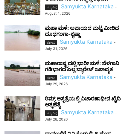
Samyukta Karnataka
-
ನಮ್ಮ ಜಿಲ್ಲೆ
August 4, 2026
ಮಹಾ ಮಳೆ: ಅಪಾಯದ ಮಟ್ಟ ಮೀರಿದ
ದೂಧಗಂಗಾ-ಕೃಷ್ಣಾ
Samyukta Karnataka
-
ಬೆಳಗಾವಿ
July 31, 2026
ಮಹಾರಾಷ್ಟ್ರದಲ್ಲಿ ಭಾರೀ ಮಳೆ: ಬೆಳಗಾವಿ
ಗಡಿಭಾಗದ ಎಲ್ಲ ಬ್ಯಾರೇಜ್ ಜಲಾವೃತ
Samyukta Karnataka
-
ಬೆಳಗಾವಿ
July 29, 2026
ರಿಮ್ಸ್ ಆಸ್ಪತ್ರೆಯಲ್ಲಿ ವಿಚಾರಣಾಧೀನ ಖೈದಿ
ಆತ್ಮಹತ್ಯೆ
Samyukta Karnataka
-
ನಮ್ಮ ಜಿಲ್ಲೆ
July 28, 2026
ದಾವಣಗೆರೆ ವಿವಿ ಕೊಡುಗೆ: 6 ಹೊಸ