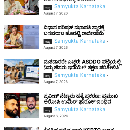
Samyukta Karnataka
-
ರಾಜ್ಯ
August 7, 2026
ವಿಧಾನ ಪರಿಷತ್ ಸಭಾಪತಿ ಸ್ಥಾನಕ್ಕೆ
ಬಸವರಾಜ ಹೊರಟ್ಟಿ ರಾಜೀನಾಮೆ
Samyukta Karnataka
-
ರಾಜ್ಯ
August 7, 2026
ಮತದಾರರೇ ಎಚ್ಚರ! ASDDO ಪಟ್ಟಿಯಲ್ಲಿ
ನಿಮ್ಮ ಹೆಸರು ಇದೆಯೇ? ತಕ್ಷಣ ಪರಿಶೀಲಿಸಿ
Samyukta Karnataka
-
ರಾಜ್ಯ
August 7, 2026
ಪ್ರವೀಣ್ ನೆಟ್ಟಾರು ಹತ್ಯೆ ಪ್ರಕರಣ: ಪ್ರಮುಖ
ಆರೋಪಿ ಉಮರ್ ಫಾರೂಕ್ ಬಂಧನ
Samyukta Karnataka
-
ರಾಜ್ಯ
August 6, 2026