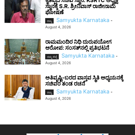
ಕೈತಪ್ಪಿದ ಸಚಿವ ಸ್ಥಾನ: KSRTC ಅಧ್ಯಕ್ಷ
ಸ್ಥಾನಕ್ಕೆ S.R. ಶ್ರೀನಿವಾಸ್ ರಾಜೀನಾಮೆ
ಘೋಷಣೆ
Samyukta Karnataka
-
ರಾಜ್ಯ
August 4, 2026
ರಾಮಮಂದಿರ ನಿಧಿ ದುರುಪಯೋಗ
ಆರೋಪ: ಸಂಸತ್‌ನಲ್ಲಿ ಪ್ರತಿಭಟನೆ
Samyukta Karnataka
-
ನಮ್ಮ ಜಿಲ್ಲೆ
August 4, 2026
ಅತಿವೃಷ್ಟಿ-ಬರದ ವಾಸ್ತವ ಸ್ಥಿತಿ ಅಧ್ಯಯನಕ್ಕೆ
ಸಚಿವರ ತಂಡ ರಚನೆ
Samyukta Karnataka
-
ರಾಜ್ಯ
August 4, 2026