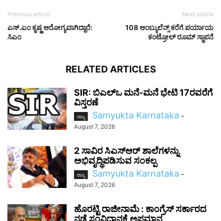
Previous article
Next article
ಎಸ್.ಎಂ ಕೃಷ್ಣ ಆರೋಗ್ಯವಾಗಿದ್ದಾರೆ:
108 ಆಂಬ್ಯುಲೆನ್ಸ್ ಕರೆಗೆ ಪರ್ಯಾಯ
ಸಿಎಂ
ಕಂಟ್ರೋಲ್ ರೂಮ್ ಸ್ಥಾಪನೆ
RELATED ARTICLES
SIR: ಬಿಎಲ್ಒ ಮನೆ-ಮನೆ ಭೇಟಿ 17ರವರೆಗೆ
ವಿಸ್ತರಣೆ
Samyukta Karnataka
-
ರಾಜ್ಯ
August 7, 2026
2 ಸಾವಿರ ಸಿಎಸ್‌ಆರ್ ಶಾಲೆಗಳನ್ನು
ಅಭಿವೃದ್ಧಿಪಡಿಸುವ ಸಂಕಲ್ಪ
Samyukta Karnataka
-
ರಾಜ್ಯ
August 7, 2026
ಹೊರಟ್ಟಿ ರಾಜೀನಾಮೆ : ಕಾಂಗ್ರೆಸ್ ಸರ್ಕಾರದ
ನಡೆ ಸಂವಿಧಾನಕ್ಕೆ ಅಪಮಾನ