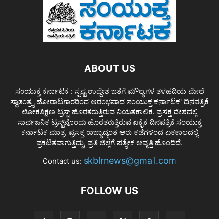
ABOUT US
ಸಂಯುಕ್ತ ಕರ್ನಾಟಕ : ಸ್ಪಷ್ಟ ಉದ್ದೇಶ ಜತೆಗೆ ಮೌಲ್ಯಗಳ ತಳಹದಿಯ ಮೇಲೆ
ಸ್ವಾತಂತ್ರ್ಯ ಹೋರಾಟಗಾರರಿಂದ ಆರಂಭವಾದ ಸಂಯುಕ್ತ ಕರ್ನಾಟಕ' ದಿನಪತ್ರಿಕೆ
ಲೋಕಶಿಕ್ಷಣ ಟ್ರಸ್ಟ್ ಹೊರತರುತ್ತಿರುವ ನಿಯತಕಾಲಿಕ. ಪ್ರಸಕ್ತ ದೇಶದಲ್ಲಿ
ಸಾರ್ವಜನಿಕ ಟ್ರಸ್ಟ್‌ವೊಂದು ಹೊರತರುತ್ತಿರುವ ಏಕೈಕ ದಿನಪತ್ರಿಕೆ ಸಂಯುಕ್ತ
ಕರ್ನಾಟಕ ಮಾತ್ರ. ಪ್ರಸಕ್ತ ರಾಜ್ಯಾದ್ಯಂತ ಆರು ಕಡೆಗಳಿಂದ ಏಕಕಾಲದಲ್ಲಿ
ಪ್ರಕಟಿತವಾಗುತ್ತಿದ್ದು, ಪ್ರತಿ ಜಿಲ್ಲೆಗೆ ಪತ್ಯೇಕ ಆವೃತ್ತಿ ಹೊಂದಿದೆ.
skblrnews@gmail.com
Contact us:
FOLLOW US