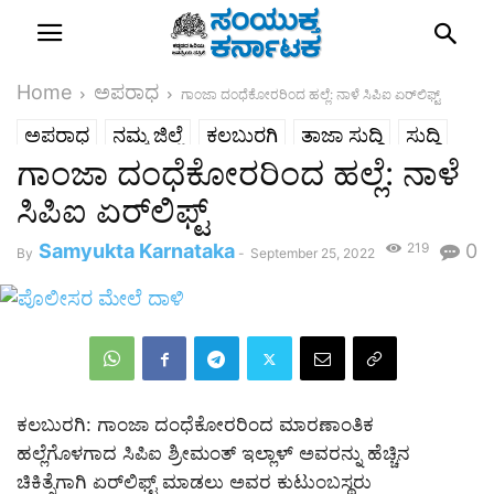
Home
ಅಪರಾಧ
ಗಾಂಜಾ ದಂಧೆಕೋರರಿಂದ ಹಲ್ಲೆ: ನಾಳೆ ಸಿಪಿಐ ಏರ್‌ಲಿಫ್ಟ್
ಅಪರಾಧ
ನಮ್ಮ ಜಿಲ್ಲೆ
ಕಲಬುರಗಿ
ತಾಜಾ ಸುದ್ದಿ
ಸುದ್ದಿ
ಗಾಂಜಾ ದಂಧೆಕೋರರಿಂದ ಹಲ್ಲೆ: ನಾಳೆ
ರಾಜ್ಯ
ಸಿಪಿಐ ಏರ್‌ಲಿಫ್ಟ್
Samyukta Karnataka
219
0
By
-
September 25, 2022
ಕಲಬುರಗಿ: ಗಾಂಜಾ ದಂಧೆಕೋರರಿಂದ ಮಾರಣಾಂತಿಕ
ಹಲ್ಲೆಗೊಳಗಾದ ಸಿಪಿಐ ಶ್ರೀಮಂತ್ ಇಲ್ಲಾಳ್ ಅವರನ್ನು ಹೆಚ್ಚಿನ
ಚಿಕಿತ್ಸೆಗಾಗಿ ಏರ್‌ಲಿಫ್ಟ್ ಮಾಡಲು ಅವರ ಕುಟುಂಬಸ್ಥರು