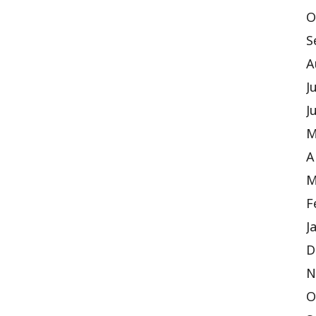
O
S
A
J
J
M
A
M
F
J
D
N
O