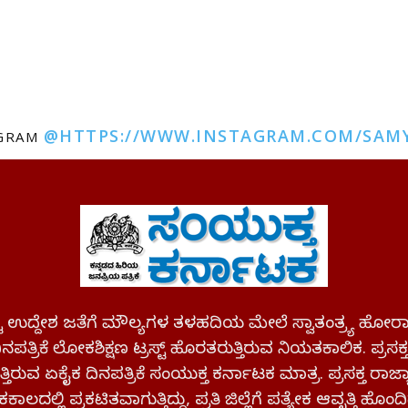
@HTTPS://WWW.INSTAGRAM.COM/SAM
AGRAM
ಪಷ್ಟ ಉದ್ದೇಶ ಜತೆಗೆ ಮೌಲ್ಯಗಳ ತಳಹದಿಯ ಮೇಲೆ ಸ್ವಾತಂತ್ರ್ಯ
ಪತ್ರಿಕೆ ಲೋಕಶಿಕ್ಷಣ ಟ್ರಸ್ಟ್ ಹೊರತರುತ್ತಿರುವ ನಿಯತಕಾಲಿಕ. ಪ್ರಸಕ
್ತಿರುವ ಏಕೈಕ ದಿನಪತ್ರಿಕೆ ಸಂಯುಕ್ತ ಕರ್ನಾಟಕ ಮಾತ್ರ. ಪ್ರಸಕ್ತ ರಾ
ಕಾಲದಲ್ಲಿ ಪ್ರಕಟಿತವಾಗುತ್ತಿದ್ದು, ಪ್ರತಿ ಜಿಲ್ಲೆಗೆ ಪತ್ಯೇಕ ಆವೃತ್ತಿ ಹೊಂದಿ