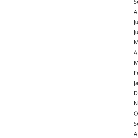
S
A
J
J
M
A
M
F
J
D
N
O
S
A