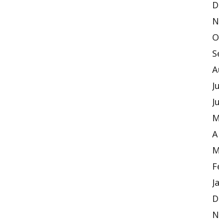
D
N
O
S
A
J
J
M
A
M
F
J
D
N