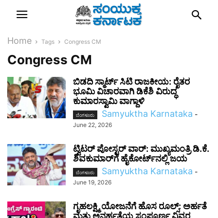
Home
Tags
Congress CM
Congress CM
ಬಿಡದಿ ಸ್ಮಾರ್ಟ್ ಸಿಟಿ ರಾಜಕೀಯ: ರೈತರ
ಭೂಮಿ ವಿಚಾರವಾಗಿ ಡಿಕೆಶಿ ವಿರುದ್ಧ
ಕುಮಾರಸ್ವಾಮಿ ವಾಗ್ದಾಳಿ
Samyuktha Karnataka
-
ಬೆಂಗಳೂರು
June 22, 2026
ಟ್ವಿಟರ್ ಪೋಸ್ಟರ್ ವಾರ್: ಮುಖ್ಯಮಂತ್ರಿ ಡಿ.ಕೆ.
ಶಿವಕುಮಾರ್‌ಗೆ ಹೈಕೋರ್ಟ್‌ನಲ್ಲಿ ಜಯ
Samyuktha Karnataka
-
ಬೆಂಗಳೂರು
June 19, 2026
ಗೃಹಲಕ್ಷ್ಮಿ ಯೋಜನೆಗೆ ಹೊಸ ರೂಲ್ಸ್: ಅರ್ಹತೆ
ಮತ್ತು ಅನರ್ಹತೆಯ ಸಂಪೂರ್ಣ ವಿವರ