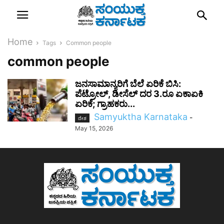
Home
Tags
Common people
common people
ಜನಸಾಮಾನ್ಯರಿಗೆ ಬೆಲೆ ಏರಿಕೆ ಬಿಸಿ:
ಪೆಟ್ರೋಲ್, ಡೀಸೆಲ್ ದರ 3.ರೂ ಏಕಾಏಕಿ
ಏರಿಕೆ; ಗ್ರಾಹಕರು...
Samyuktha Karnataka
-
ದೇಶ
May 15, 2026