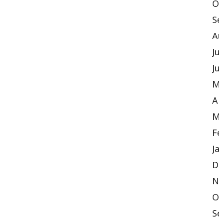
O
S
A
J
J
M
A
M
F
J
D
N
O
S