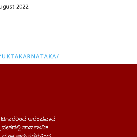
ugust 2022
YUKTAKARNATAKA/
 ಹೋರಾಟಗಾರರಿಂದ ಆರಂಭವಾದ
್ತ ದೇಶದಲ್ಲಿ ಸಾರ್ವಜನಿಕ