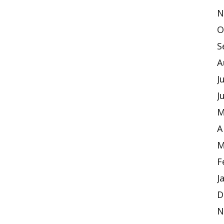
N
O
S
A
J
J
M
A
M
F
J
D
N