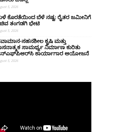
ಡೆಸಲು ಬಿಡಲ್ಲ
gust 5, 2026
ಳೆ ಕೊರತೆಯಿಂದ ಬೆಳೆ ನಷ್ಟ: ರೈತರ ಜಮೀನಿಗೆ
ಚಿವ ತಂಗಡಗಿ ಭೇಟಿ
gust 5, 2026
ವಾಮಾನ-ಸಹನಶೀಲ ಕೃಷಿ ಮತ್ತು
ಾಸನಾತ್ಮಕ ಸಾಮರ್ಥ್ಯ ನಿರ್ಮಾಣ ಕುರಿತು
ನ್‌ಎಫ್‌ಪಿಆರ್‌ಸಿ ಕಾರ್ಯಾಗಾರ ಆಯೋಜನೆ
gust 5, 2026