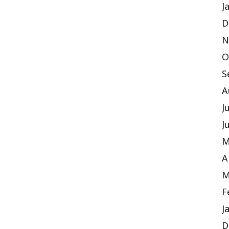
J
D
N
O
S
A
J
J
M
A
M
F
J
D