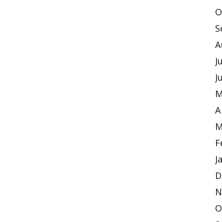
O
S
A
J
J
M
A
M
F
J
D
N
O