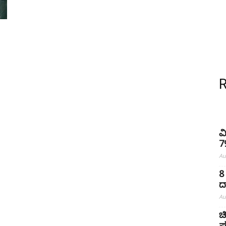
ವ
7
Au
8
ದ
Au
ಚ