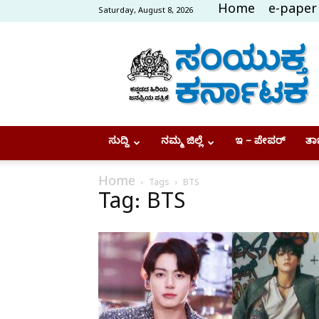
Home
e-paper
Saturday, August 8, 2026
Samyukta
Karnataka
ಸುದ್ದಿ
ನಮ್ಮ ಜಿಲ್ಲೆ
ಇ – ಪೇಪರ್
ತಾಜ
Home
Tags
BTS
Tag: BTS