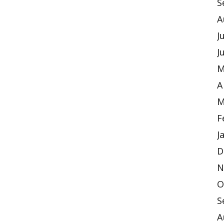
S
A
J
J
M
A
M
F
J
D
N
O
S
A