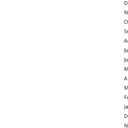
D
N
O
S
A
J
J
M
A
M
F
J
D
N