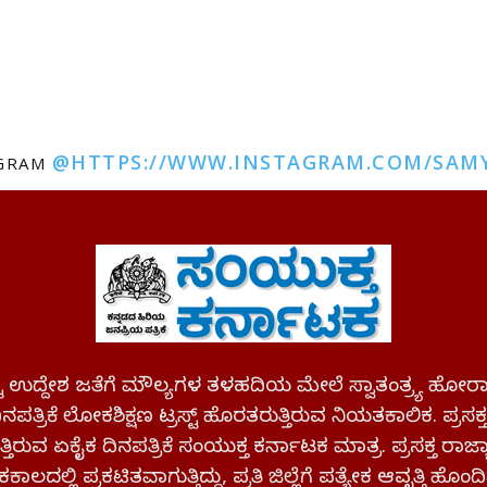
@HTTPS://WWW.INSTAGRAM.COM/SAM
AGRAM
ಪಷ್ಟ ಉದ್ದೇಶ ಜತೆಗೆ ಮೌಲ್ಯಗಳ ತಳಹದಿಯ ಮೇಲೆ ಸ್ವಾತಂತ್ರ್ಯ
ಪತ್ರಿಕೆ ಲೋಕಶಿಕ್ಷಣ ಟ್ರಸ್ಟ್ ಹೊರತರುತ್ತಿರುವ ನಿಯತಕಾಲಿಕ. ಪ್ರಸಕ
್ತಿರುವ ಏಕೈಕ ದಿನಪತ್ರಿಕೆ ಸಂಯುಕ್ತ ಕರ್ನಾಟಕ ಮಾತ್ರ. ಪ್ರಸಕ್ತ ರಾ
ಕಾಲದಲ್ಲಿ ಪ್ರಕಟಿತವಾಗುತ್ತಿದ್ದು, ಪ್ರತಿ ಜಿಲ್ಲೆಗೆ ಪತ್ಯೇಕ ಆವೃತ್ತಿ ಹೊಂದಿ