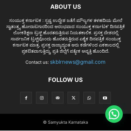
ABOUT US
ಸಂಯುಕ್ತ ಕರ್ನಾಟಕ : ಸ್ಪಷ್ಟ ಉದ್ದೇಶ ಜತೆಗೆ ಮೌಲ್ಯಗಳ ತಳಹದಿಯ ಮೇಲೆ
ಸ್ವಾತಂತ್ರ್ಯ ಹೋರಾಟಗಾರರಿಂದ ಆರಂಭವಾದ ಸಂಯುಕ್ತ ಕರ್ನಾಟಕ' ದಿನಪತ್ರಿಕೆ
ಲೋಕಶಿಕ್ಷಣ ಟ್ರಸ್ಟ್ ಹೊರತರುತ್ತಿರುವ ನಿಯತಕಾಲಿಕ. ಪ್ರಸಕ್ತ ದೇಶದಲ್ಲಿ
ಸಾರ್ವಜನಿಕ ಟ್ರಸ್ಟ್‌ವೊಂದು ಹೊರತರುತ್ತಿರುವ ಏಕೈಕ ದಿನಪತ್ರಿಕೆ ಸಂಯುಕ್ತ
ಕರ್ನಾಟಕ ಮಾತ್ರ. ಪ್ರಸಕ್ತ ರಾಜ್ಯಾದ್ಯಂತ ಆರು ಕಡೆಗಳಿಂದ ಏಕಕಾಲದಲ್ಲಿ
ಪ್ರಕಟಿತವಾಗುತ್ತಿದ್ದು, ಪ್ರತಿ ಜಿಲ್ಲೆಗೆ ಪತ್ಯೇಕ ಆವೃತ್ತಿ ಹೊಂದಿದೆ.
skblrnews@gmail.com
Contact us:
FOLLOW US
© Samyukta Karnataka