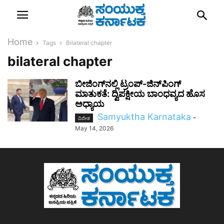
Home
Tags
Bilateral chapter
bilateral chapter
ಬೀಜಿಂಗ್‌ನಲ್ಲಿ ಟ್ರಂಪ್-ಜಿನ್‌ಪಿಂಗ್
ಮಾತುಕತೆ: ದ್ವಿಪಕ್ಷೀಯ ಬಾಂಧವ್ಯದ ಹೊಸ
ಅಧ್ಯಾಯ
Samyuktha Karnataka
-
ವಿದೇಶ
May 14, 2026