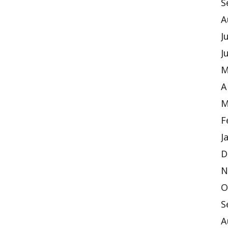
S
A
J
J
M
A
M
F
J
D
N
O
S
A