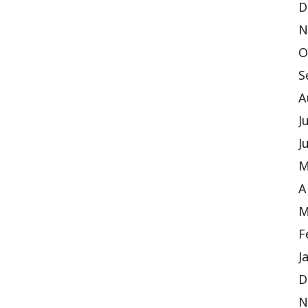
D
N
O
S
A
J
J
M
A
M
F
J
D
N