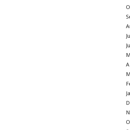
O
S
A
J
J
M
A
M
F
J
D
N
O