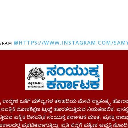
@HTTPS://WWW.INSTAGRAM.COM/SAM
AGRAM
ಪಷ್ಟ ಉದ್ದೇಶ ಜತೆಗೆ ಮೌಲ್ಯಗಳ ತಳಹದಿಯ ಮೇಲೆ ಸ್ವಾತಂತ್ರ್ಯ
ಪತ್ರಿಕೆ ಲೋಕಶಿಕ್ಷಣ ಟ್ರಸ್ಟ್ ಹೊರತರುತ್ತಿರುವ ನಿಯತಕಾಲಿಕ. ಪ್ರಸಕ
್ತಿರುವ ಏಕೈಕ ದಿನಪತ್ರಿಕೆ ಸಂಯುಕ್ತ ಕರ್ನಾಟಕ ಮಾತ್ರ. ಪ್ರಸಕ್ತ ರಾ
ಕಾಲದಲ್ಲಿ ಪ್ರಕಟಿತವಾಗುತ್ತಿದ್ದು, ಪ್ರತಿ ಜಿಲ್ಲೆಗೆ ಪತ್ಯೇಕ ಆವೃತ್ತಿ ಹೊಂದಿ