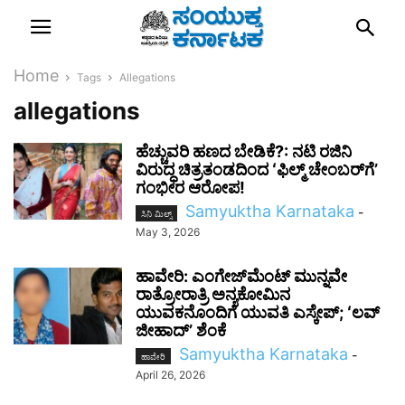
Home
Tags
Allegations
allegations
ಹೆಚ್ಚುವರಿ ಹಣದ ಬೇಡಿಕೆ?: ನಟಿ ರಜಿನಿ
ವಿರುದ್ಧ ಚಿತ್ರತಂಡದಿಂದ ʻಫಿಲ್ಮ್ ಚೇಂಬರ್‌ಗೆʼ
ಗಂಭೀರ ಆರೋಪ!
Samyuktha Karnataka
-
ಸಿನಿ ಮಿಲ್ಸ್
May 3, 2026
ಹಾವೇರಿ: ಎಂಗೇಜ್‌ಮೆಂಟ್ ಮುನ್ನವೇ
ರಾತ್ರೋರಾತ್ರಿ ಅನ್ಯಕೋಮಿನ
ಯುವಕನೊಂದಿಗೆ ಯುವತಿ ಎಸ್ಕೇಪ್; ‌ʻಲವ್‌
ಜೀಹಾದ್‌ʼ ಶೆಂಕೆ
Samyuktha Karnataka
-
ಹಾವೇರಿ
April 26, 2026