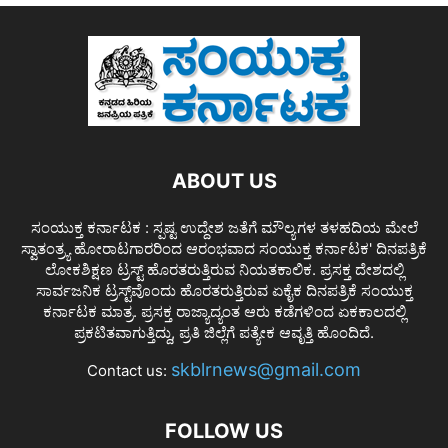
ABOUT US
ಸಂಯುಕ್ತ ಕರ್ನಾಟಕ : ಸ್ಪಷ್ಟ ಉದ್ದೇಶ ಜತೆಗೆ ಮೌಲ್ಯಗಳ ತಳಹದಿಯ ಮೇಲೆ
ಸ್ವಾತಂತ್ರ್ಯ ಹೋರಾಟಗಾರರಿಂದ ಆರಂಭವಾದ ಸಂಯುಕ್ತ ಕರ್ನಾಟಕ' ದಿನಪತ್ರಿಕೆ
ಲೋಕಶಿಕ್ಷಣ ಟ್ರಸ್ಟ್ ಹೊರತರುತ್ತಿರುವ ನಿಯತಕಾಲಿಕ. ಪ್ರಸಕ್ತ ದೇಶದಲ್ಲಿ
ಸಾರ್ವಜನಿಕ ಟ್ರಸ್ಟ್‌ವೊಂದು ಹೊರತರುತ್ತಿರುವ ಏಕೈಕ ದಿನಪತ್ರಿಕೆ ಸಂಯುಕ್ತ
ಕರ್ನಾಟಕ ಮಾತ್ರ. ಪ್ರಸಕ್ತ ರಾಜ್ಯಾದ್ಯಂತ ಆರು ಕಡೆಗಳಿಂದ ಏಕಕಾಲದಲ್ಲಿ
ಪ್ರಕಟಿತವಾಗುತ್ತಿದ್ದು, ಪ್ರತಿ ಜಿಲ್ಲೆಗೆ ಪತ್ಯೇಕ ಆವೃತ್ತಿ ಹೊಂದಿದೆ.
skblrnews@gmail.com
Contact us:
FOLLOW US