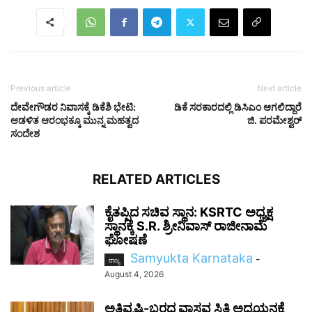
Previous article
Next article
ದೇವೇಗೌಡರ ನಿವಾಸಕ್ಕೆ ಡಿಕೆಶಿ ಭೇಟಿ:
ಡಿಕೆ ಸರಕಾರದಲ್ಲಿ ಡಿಸಿಎಂ ಆಗಲಿದ್ದಾರೆ
ಆಡಳಿತ ಆರಂಭಕ್ಕೂ ಮುನ್ನ ಮಹತ್ವದ
ಜಿ. ಪರಮೇಶ್ವರ್‌
ಸಂದೇಶ
RELATED ARTICLES
ಕೈತಪ್ಪಿದ ಸಚಿವ ಸ್ಥಾನ: KSRTC ಅಧ್ಯಕ್ಷ
ಸ್ಥಾನಕ್ಕೆ S.R. ಶ್ರೀನಿವಾಸ್ ರಾಜೀನಾಮೆ
ಘೋಷಣೆ
Samyukta Karnataka
-
ರಾಜ್ಯ
August 4, 2026
ಅತಿವೃಷ್ಟಿ-ಬರದ ವಾಸ್ತವ ಸ್ಥಿತಿ ಅಧ್ಯಯನಕ್ಕೆ