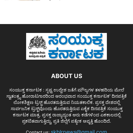
ABOUT US
ಸಂಯುಕ್ತ ಕರ್ನಾಟಕ : ಸ್ಪಷ್ಟ ಉದ್ದೇಶ ಜತೆಗೆ ಮೌಲ್ಯಗಳ ತಳಹದಿಯ ಮೇಲೆ
ಸ್ವಾತಂತ್ರ್ಯ ಹೋರಾಟಗಾರರಿಂದ ಆರಂಭವಾದ ಸಂಯುಕ್ತ ಕರ್ನಾಟಕ' ದಿನಪತ್ರಿಕೆ
ಲೋಕಶಿಕ್ಷಣ ಟ್ರಸ್ಟ್ ಹೊರತರುತ್ತಿರುವ ನಿಯತಕಾಲಿಕ. ಪ್ರಸಕ್ತ ದೇಶದಲ್ಲಿ
ಸಾರ್ವಜನಿಕ ಟ್ರಸ್ಟ್‌ವೊಂದು ಹೊರತರುತ್ತಿರುವ ಏಕೈಕ ದಿನಪತ್ರಿಕೆ ಸಂಯುಕ್ತ
ಕರ್ನಾಟಕ ಮಾತ್ರ. ಪ್ರಸಕ್ತ ರಾಜ್ಯಾದ್ಯಂತ ಆರು ಕಡೆಗಳಿಂದ ಏಕಕಾಲದಲ್ಲಿ
ಪ್ರಕಟಿತವಾಗುತ್ತಿದ್ದು, ಪ್ರತಿ ಜಿಲ್ಲೆಗೆ ಪತ್ಯೇಕ ಆವೃತ್ತಿ ಹೊಂದಿದೆ.
skblrnews@gmail.com
Contact us: