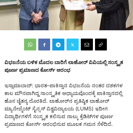
ವಿಭಜನೆಯ ಬಳಿಕ ಮೊದಲ ಬಾರಿಗೆ ಲಾಹೋರ್ ವಿವಿಯಲ್ಲಿ ಸಂಸ್ಕೃತ
ಪೂರ್ಣ ಪ್ರಮಾಣದ ಕೋರ್ಸ್ ಆರಂಭ
ಇಸ್ಲಾಮಾಬಾದ್‌: ಭಾರತ–ಪಾಕಿಸ್ತಾನ ವಿಭಜನೆಯ ನಂತರ ದಶಕಗಳ
ಕಾಲ ಮೌನವಾಗಿದ್ದ ಸಾಂಸ್ಕೃತಿಕ ಅಧ್ಯಾಯವೊಂದಕ್ಕೆ ಪಾಕಿಸ್ತಾನದಲ್ಲಿ
ಹೊಸ ಚೈತನ್ಯ ದೊರಕಿದೆ. ಲಾಹೋರ್‌ನ ಪ್ರತಿಷ್ಠಿತ ಲಾಹೋರ್
ಮ್ಯಾನೇಜ್ಮೆಂಟ್ ಸೈನ್ಸಸ್ ವಿಶ್ವವಿದ್ಯಾಲಯ (LUMS) ಇದೀಗ
ವಿದ್ಯಾರ್ಥಿಗಳಿಗೆ ಸಂಸ್ಕೃತ ಕಲಿಸುವ ನಾಲ್ಕು ಕ್ರೆಡಿಟ್‌ಗಳ ಪೂರ್ಣ
ಪ್ರಮಾಣದ ಕೋರ್ಸ್ ಆರಂಭಿಸುವ ಮೂಲಕ ಗಮನ ಸೆಳೆದಿದೆ.