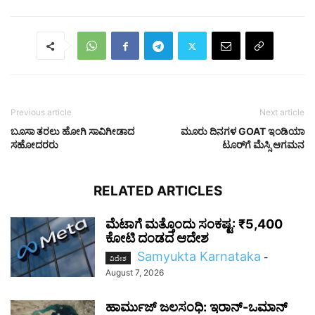
Previous article
Next article
ಬೂಸಾ ತರಲು ಹೋಗಿ ಸಾವಿಗೀಡಾದ
ಮೂರು ದಿನಗಳ GOAT ಇಂಡಿಯಾ
ಸಹೋದರರು
ಟೂರ್‌ಗೆ ಮೆಸ್ಸಿ ಆಗಮನ
RELATED ARTICLES
ಮೆಟಾಗೆ ಮತ್ತೊಂದು ಸಂಕಷ್ಟ: ₹5,400
ಕೋಟಿ ದಂಡದ ಆದೇಶ
Samyukta Karnataka
-
ವಿದೇಶ
August 7, 2026
ಹಾರ್ಮುಜ್ ಜಲಸಂಧಿ: ಇರಾನ್-ಒಮಾನ್