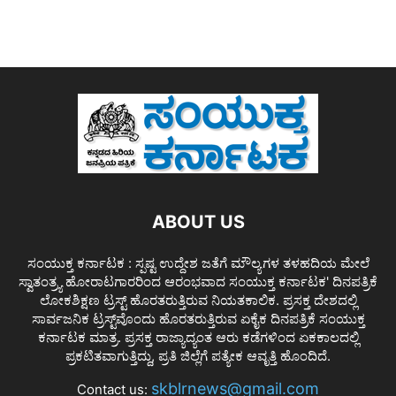
ABOUT US
ಸಂಯುಕ್ತ ಕರ್ನಾಟಕ : ಸ್ಪಷ್ಟ ಉದ್ದೇಶ ಜತೆಗೆ ಮೌಲ್ಯಗಳ ತಳಹದಿಯ ಮೇಲೆ
ಸ್ವಾತಂತ್ರ್ಯ ಹೋರಾಟಗಾರರಿಂದ ಆರಂಭವಾದ ಸಂಯುಕ್ತ ಕರ್ನಾಟಕ' ದಿನಪತ್ರಿಕೆ
ಲೋಕಶಿಕ್ಷಣ ಟ್ರಸ್ಟ್ ಹೊರತರುತ್ತಿರುವ ನಿಯತಕಾಲಿಕ. ಪ್ರಸಕ್ತ ದೇಶದಲ್ಲಿ
ಸಾರ್ವಜನಿಕ ಟ್ರಸ್ಟ್‌ವೊಂದು ಹೊರತರುತ್ತಿರುವ ಏಕೈಕ ದಿನಪತ್ರಿಕೆ ಸಂಯುಕ್ತ
ಕರ್ನಾಟಕ ಮಾತ್ರ. ಪ್ರಸಕ್ತ ರಾಜ್ಯಾದ್ಯಂತ ಆರು ಕಡೆಗಳಿಂದ ಏಕಕಾಲದಲ್ಲಿ
ಪ್ರಕಟಿತವಾಗುತ್ತಿದ್ದು, ಪ್ರತಿ ಜಿಲ್ಲೆಗೆ ಪತ್ಯೇಕ ಆವೃತ್ತಿ ಹೊಂದಿದೆ.
skblrnews@gmail.com
Contact us: