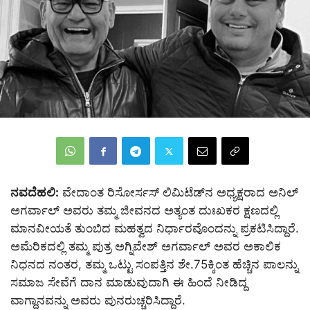
ನವದೆಹಲಿ:
ವೇದಾಂತ ರಿಸೋರ್ಸಸ್ ಲಿಮಿಟೆಡ್‌ನ ಅಧ್ಯಕ್ಷರಾದ ಅನಿಲ್
ಅಗರ್ವಾಲ್ ಅವರು ತಮ್ಮ ಜೀವನದ ಅತ್ಯಂತ ದುಃಖಕರ ಕ್ಷಣದಲ್ಲಿ
ಮಾನವೀಯತೆ ತುಂಬಿದ ಮಹತ್ವದ ನಿರ್ಧಾರವೊಂದನ್ನು ಪ್ರಕಟಿಸಿದ್ದಾರೆ.
ಅಮೆರಿಕದಲ್ಲಿ ತಮ್ಮ ಪುತ್ರ ಅಗ್ನಿವೇಶ್ ಅಗರ್ವಾಲ್ ಅವರ ಅಕಾಲಿಕ
ನಿಧನದ ನಂತರ, ತಮ್ಮ ಒಟ್ಟು ಸಂಪತ್ತಿನ ಶೇ.75ಕ್ಕಿಂತ ಹೆಚ್ಚಿನ ಪಾಲನ್ನು
ಸಮಾಜ ಸೇವೆಗೆ ದಾನ ಮಾಡುವುದಾಗಿ ಈ ಹಿಂದೆ ನೀಡಿದ್ದ
ವಾಗ್ದಾನವನ್ನು ಅವರು ಪುನರುಚ್ಚರಿಸಿದ್ದಾರೆ.