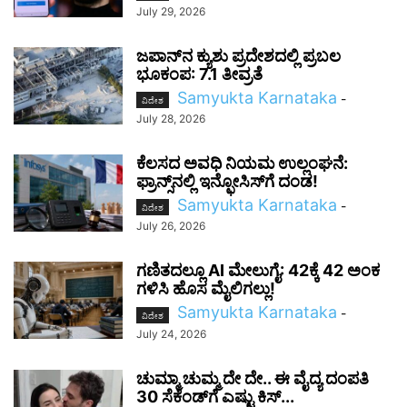
July 29, 2026
ಜಪಾನ್‌ನ ಕ್ಯುಶು ಪ್ರದೇಶದಲ್ಲಿ ಪ್ರಬಲ
ಭೂಕಂಪ: 7.1 ತೀವ್ರತೆ
Samyukta Karnataka
-
ವಿದೇಶ
July 28, 2026
ಕೆಲಸದ ಅವಧಿ ನಿಯಮ ಉಲ್ಲಂಘನೆ:
ಫ್ರಾನ್ಸ್‌ನಲ್ಲಿ ಇನ್ಫೋಸಿಸ್‌ಗೆ ದಂಡ!
Samyukta Karnataka
-
ವಿದೇಶ
July 26, 2026
ಗಣಿತದಲ್ಲೂ AI ಮೇಲುಗೈ: 42ಕ್ಕೆ 42 ಅಂಕ
ಗಳಿಸಿ ಹೊಸ ಮೈಲಿಗಲ್ಲು!
Samyukta Karnataka
-
ವಿದೇಶ
July 24, 2026
ಚುಮ್ಮಾ ಚುಮ್ಮ ದೇ ದೇ.. ಈ ವೈದ್ಯ ದಂಪತಿ
30 ಸೆಕೆಂಡ್‌ಗೆ ಎಷ್ಟು ಕಿಸ್...