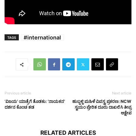
#international
TAGS
Previous article
Next article
‘ವಿಜಯ’ ಯಾತ್ರೆಗೆ ತೊಡಕು: ‘ನಾಯಕನ’
ಹುಬ್ಬಳ್ಳಿ ಮಹಿಳೆ ವಿವಸ್ತ್ರ ಪ್ರಕರಣ: NCW
ದರ್ಶನ ಕೊಂಚ ತಡ
ಸ್ವಯಂ ಪ್ರೇರಿತ ದೂರು ದಾಖಲಿಸಿ ತೀವ್ರ
ಆಕ್ಷೇಪ
RELATED ARTICLES