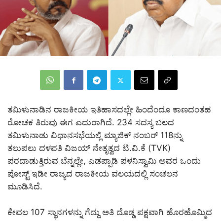
ತಮಿಳುನಾಡಿನ ರಾಜಕೀಯ ಇತಿಹಾಸದಲ್ಲೇ ಹಿಂದೆಂದೂ ಕಾಣದಂತಹ
ರೋಚಕ ತಿರುವು ಈಗ ಎದುರಾಗಿದೆ. 234 ಸದಸ್ಯ ಬಲದ
ತಮಿಳುನಾಡು ವಿಧಾನಸಭೆಯಲ್ಲಿ ಮ್ಯಾಜಿಕ್ ನಂಬರ್ 118ನ್ನು
ತಲುಪಲು ದಳಪತಿ ವಿಜಯ್ ನೇತೃತ್ವದ ಟಿ.ವಿ.ಕೆ (TVK)
ಪರದಾಡುತ್ತಿರುವ ಬೆನ್ನಲ್ಲೇ, ಎಡಪ್ಪಾಡಿ ಪಳನಿಸ್ವಾಮಿ ಅವರ ಒಂದು
ಪೋಸ್ಟ್ ಇಡೀ ರಾಜ್ಯದ ರಾಜಕೀಯ ವಲಯದಲ್ಲಿ ಸಂಚಲನ
ಮೂಡಿಸಿದೆ.
ಕೇವಲ 107 ಸ್ಥಾನಗಳನ್ನು ಗೆದ್ದು ಅತಿ ದೊಡ್ಡ ಪಕ್ಷವಾಗಿ ಹೊರಹೊಮ್ಮಿದ