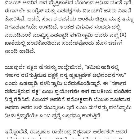
ವಿಜಯ್ ಅವರಿಗೆ ಈಗ ಮೈತ್ರಿಕೂಟದ ಬೆಂಬಲದ ಅನಿವಾರ್ಯತೆ ಇದೆ.
ಈಗಾಗಲೇ ಕಾಂಗ್ರೆಸ್ ಮತ್ತು ಎಡಪಕ್ಷಗಳು ವಿಜಯ್‌ಗೆ ಹಸಿರು ನಿಶಾನೆ
ತೋರಿಸಿವೆ. ಆದರೆ, ಸರ್ಕಾರ ರಚನೆಯ ಅಂತಿಮ ಚಿತ್ರಣ ಮಾತ್ರ ಇನ್ನೂ
ನಿಗೂಢವಾಗಿಯೇ ಉಳಿದಿದೆ. ಇಂತಹ ಬಿಗುವಿನ ಸಂದರ್ಭದಲ್ಲಿ
ಎಐಎಡಿಎಂಕೆ ಮುಖ್ಯಸ್ಥ ಎಡಪ್ಪಾಡಿ ಪಳನಿಸ್ವಾಮಿ ಅವರು ಎಕ್ಸ್ (X)
ಖಾತೆಯಲ್ಲಿ ಹಂಚಿಕೊಂಡಿರುವ ಸಂದೇಶವೊಂದು ಹೊಸ ಚರ್ಚೆಗೆ
ನಾಂದಿ ಹಾಡಿದೆ.
ಯಾವುದೇ ಪಕ್ಷದ ಹೆಸರನ್ನು ಉಲ್ಲೇಖಿಸದೆ, “ತಮಿಳುನಾಡಿನಲ್ಲಿ
ಸರ್ಕಾರ ರಚಿಸುತ್ತಿರುವ ಪಕ್ಷಕ್ಕೆ ನನ್ನ ಹೃತ್ಪೂರ್ವಕ ಅಭಿನಂದನೆಗಳು”
ಎಂದು ಎಡಪ್ಪಾಡಿ ಪಳನಿಸ್ವಾಮಿ ಬರೆದುಕೊಂಡಿದ್ದಾರೆ. ಈ “ಸರ್ಕಾರ
ರಚಿಸುತ್ತಿರುವ ಪಕ್ಷ” ಎಂಬ ಪ್ರಯೋಗವೇ ಈಗ ರಾಜಕೀಯ ಪಂಡಿತರ
ನಿದ್ದೆ ಗೆಡಿಸಿದೆ. ವಿಜಯ್ ಅವರಿಗೆ ಪರೋಕ್ಷವಾಗಿ ಬೆಂಬಲ ಸೂಚಿಸುವ
ಅಥವಾ ಅವರ ಬಳಿ ಸಂಖ್ಯಾಬಲ ಇದೆ ಎಂಬ ಸುಳಿವನ್ನು ಪಳನಿಸ್ವಾಮಿ
ನೀಡುತ್ತಿದ್ದಾರೆಯೇ ಎಂಬ ಪ್ರಶ್ನೆ ಎಲ್ಲರನ್ನೂ ಕಾಡುತ್ತಿದೆ.
ಇನ್ನೊಂದೆಡೆ, ರಾಜ್ಯಪಾಲ ರಾಜೇಂದ್ರ ವಿಶ್ವನಾಥ್ ಅರ್ಲೇಕರ್ ಅವರ