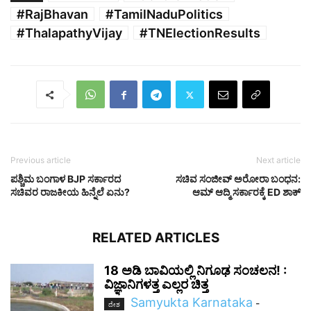
#RajBhavan
#TamilNaduPolitics
#ThalapathyVijay
#TNElectionResults
Previous article
Next article
ಪಶ್ಚಿಮ ಬಂಗಾಳ BJP ಸರ್ಕಾರದ
ಸಚಿವ ಸಂಜೀವ್ ಅರೋರಾ ಬಂಧನ:
ಸಚಿವರ ರಾಜಕೀಯ ಹಿನ್ನೆಲೆ ಏನು?
ಆಮ್ ಆದ್ಮಿ ಸರ್ಕಾರಕ್ಕೆ ED ಶಾಕ್
RELATED ARTICLES
18 ಅಡಿ ಬಾವಿಯಲ್ಲಿ ನಿಗೂಢ ಸಂಚಲನ! :
ವಿಜ್ಞಾನಿಗಳತ್ತ ಎಲ್ಲರ ಚಿತ್ತ
Samyukta Karnataka
-
ದೇಶ