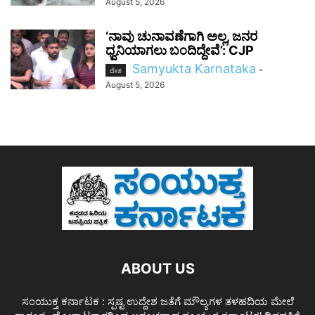
August 5, 2026
‘ನಾವು ಚುನಾವಣೆಗಾಗಿ ಅಲ್ಲ, ಜನರ
ಧ್ವನಿಯಾಗಲು ಬಂದಿದ್ದೇವೆ’: CJP
Samyukta Karnataka
-
ದೇಶ
August 5, 2026
ABOUT US
ಸಂಯುಕ್ತ ಕರ್ನಾಟಕ : ಸ್ಪಷ್ಟ ಉದ್ದೇಶ ಜತೆಗೆ ಮೌಲ್ಯಗಳ ತಳಹದಿಯ ಮೇಲೆ