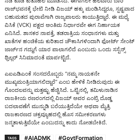
ನಡೆ ಕೂಡ ಕುತೂಹಲ ಮೂಡಿಸಿದೆ. ಈಗಾಗಲೇ ಹಲವಾರು ಬಾರಿ
ರಾಜ್‌ಭವನಕ್ಕೆ ಭೇಟಿ ನೀಡಿ ವಿಜಯ್ ಹಕ್ಕು ಮಂಡಿಸಿದ್ದರೂ, ಸ್ಪಷ್ಟವಾದ
ಬಹುಮತದ ಪುರಾವೆಗಾಗಿ ರಾಜ್ಯಪಾಲರು ಕಾಯುತ್ತಿದ್ದಾರೆ. ಈ ಮಧ್ಯೆ
ವಿಸಿಕೆ (VCK) ಪಕ್ಷದ ಅಂತಿಮ ನಿರ್ಧಾರವೇ ಈಗ ನಿರ್ಣಾಯಕ
ಎನಿಸಿದೆ. ಶಾಸಕರ ನಾಪತ್ತೆ, ತಡರಾತ್ರಿಯ ಸಂಧಾನಗಳು ಮತ್ತು
ಖಾತೆಗಳ ಹಂಚಿಕೆಯ ಕುರಿತಾದ ಚೌಕಾಸಿಗಳಿಂದಾಗಿ ಫೋರ್ಟ್ ಸೇಂಟ್
ಜಾರ್ಜ್‌ನ ಗದ್ದುಗೆ ಯಾರ ಪಾಲಾಗಲಿದೆ ಎಂಬುದು ಒಂದು ಸಸ್ಪೆನ್ಸ್
ಥ್ರಿಲ್ಲರ್ ಸಿನಿಮಾದಂತೆ ಮಾರ್ಪಟ್ಟಿದೆ.
ಎಐಎಡಿಎಂಕೆ ಸಂಸದರೊಬ್ಬರು “ನಮ್ಮ ನಾಯಕನೇ
ಮುಖ್ಯಮಂತ್ರಿಯಾಗಲಿದ್ದಾರೆ” ಎಂಬ ಹೇಳಿಕೆ ನೀಡಿರುವುದು ಈ
ಗೊಂದಲವನ್ನು ಮತ್ತಷ್ಟು ಹೆಚ್ಚಿಸಿದೆ. ಒಟ್ಟಿನಲ್ಲಿ, ತಮಿಳುನಾಡಿನ
ರಾಜಕೀಯ ರಣರಂಗದಲ್ಲಿ ವಿಜಯ್ ಅವರ ಎಂಟ್ರಿ ದೊಡ್ಡ
ಬದಲಾವಣೆಗೆ ಮುನ್ನುಡಿ ಬರೆಯುತ್ತಿದೆಯೇ ಅಥವಾ ಮೈತ್ರಿ
ರಾಜಕಾರಣದ ಚಕ್ರವ್ಯೂಹದಲ್ಲಿ ಹೊಸ ಸಮೀಕರಣಗಳು
ಜನ್ಮತಾಳುತ್ತಿವೆಯೇ ಎಂಬುದನ್ನು ಕಾದು ನೋಡಬೇಕಿದೆ.
#AIADMK
#GovtFormation
TAGS