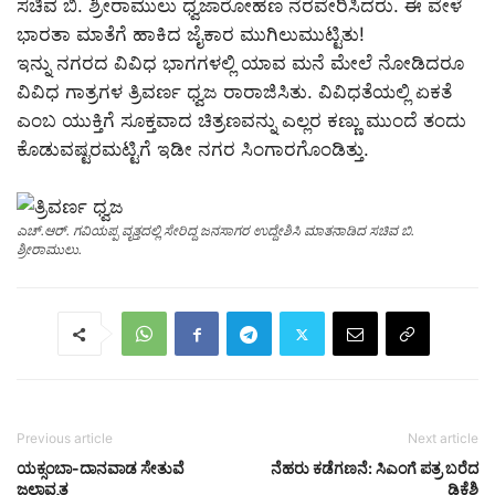
ಸಚಿವ ಬಿ. ಶ್ರೀರಾಮುಲು ಧ್ವಜಾರೋಹಣ ನೆರವೇರಿಸಿದರು. ಈ ವೇಳೆ
ಭಾರತಾ ಮಾತೆಗೆ ಹಾಕಿದ ಜೈಕಾರ ಮುಗಿಲುಮುಟ್ಟಿತು!
ಇನ್ನು ನಗರದ ವಿವಿಧ ಭಾಗಗಳಲ್ಲಿ ಯಾವ ಮನೆ ಮೇಲೆ ನೋಡಿದರೂ
ವಿವಿಧ ಗಾತ್ರಗಳ ತ್ರಿವರ್ಣ ಧ್ವಜ ರಾರಾಜಿಸಿತು. ವಿವಿಧತೆಯಲ್ಲಿ ಏಕತೆ
ಎಂಬ ಯುಕ್ತಿಗೆ ಸೂಕ್ತವಾದ ಚಿತ್ರಣವನ್ನು ಎಲ್ಲರ ಕಣ್ಣು ಮುಂದೆ ತಂದು
ಕೊಡುವಷ್ಟರಮಟ್ಟಿಗೆ ಇಡೀ ನಗರ ಸಿಂಗಾರಗೊಂಡಿತ್ತು.
ಎಚ್.ಆರ್. ಗವಿಯಪ್ಪ ವೃತ್ತದಲ್ಲಿ ಸೇರಿದ್ದ ಜನಸಾಗರ ಉದ್ದೇಶಿಸಿ ಮಾತನಾಡಿದ ಸಚಿವ ಬಿ.
ಶ್ರೀರಾಮುಲು.
Previous article
Next article
ಯಕ್ಸಂಬಾ-ದಾನವಾಡ ಸೇತುವೆ
ನೆಹರು ಕಡೆಗಣನೆ: ಸಿಎಂಗೆ ಪತ್ರ ಬರೆದ
ಜಲಾವೃತ
ಡಿಕೆಶಿ