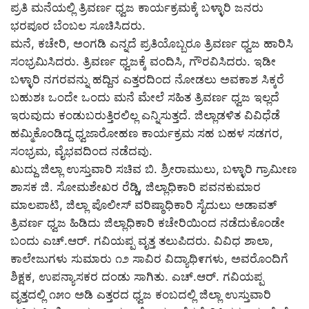
ಪ್ರತಿ ಮನೆಯಲ್ಲಿ ತ್ರಿವರ್ಣ ಧ್ವಜ ಕಾರ್ಯಕ್ರಮಕ್ಕೆ ಬಳ್ಳಾರಿ ಜನರು
ಭರಪೂರ ಬೆಂಬಲ ಸೂಚಿಸಿದರು.
ಮನೆ, ಕಚೇರಿ, ಅಂಗಡಿ ಎನ್ನದೆ ಪ್ರತಿಯೊಬ್ಬರೂ ತ್ರಿವರ್ಣ ಧ್ವಜ ಹಾರಿಸಿ
ಸಂಭ್ರಮಿಸಿದರು. ತ್ರಿವರ್ಣ ಧ್ವಜಕ್ಕೆ ವಂದಿಸಿ, ಗೌರವಿಸಿದರು. ಇಡೀ
ಬಳ್ಳಾರಿ ನಗರವನ್ನು ಹದ್ದಿನ ಎತ್ತರದಿಂದ ನೋಡಲು ಅವಕಾಶ ಸಿಕ್ಕರೆ
ಬಹುಶಃ ಒಂದೇ ಒಂದು ಮನೆ ಮೇಲೆ ಸಹಿತ ತ್ರಿವರ್ಣ ಧ್ವಜ ಇಲ್ಲದೆ
ಇರುವುದು ಕಂಡುಬರುತ್ತಿರಲಿಲ್ಲ ಎನ್ನಿಸುತ್ತದೆ. ಜಿಲ್ಲಾಡಳಿತ ವಿವಿಧೆಡೆ
ಹಮ್ಮಿಕೊಂಡಿದ್ದ ಧ್ವಜಾರೋಹಣ ಕಾರ್ಯಕ್ರಮ ಸಹ ಬಹಳ ಸಡಗರ,
ಸಂಭ್ರಮ, ವೈಭವದಿಂದ ನಡೆದವು.
ಖುದ್ದು ಜಿಲ್ಲಾ ಉಸ್ತುವಾರಿ ಸಚಿವ ಬಿ. ಶ್ರೀರಾಮುಲು, ಬಳ್ಳಾರಿ ಗ್ರಾಮೀಣ
ಶಾಸಕ ಜಿ. ಸೋಮಶೇಖರ ರೆಡ್ಡಿ, ಜಿಲ್ಲಾಧಿಕಾರಿ ಪವನಕುಮಾರ
ಮಾಲಪಾಟಿ, ಜಿಲ್ಲಾ ಪೊಲೀಸ್ ವರಿಷ್ಠಾಧಿಕಾರಿ ಸೈದುಲು ಅಡಾವತ್
ತ್ರಿವರ್ಣ ಧ್ವಜ ಹಿಡಿದು ಜಿಲ್ಲಾಧಿಕಾರಿ ಕಚೇರಿಯಿಂದ ನಡೆದುಕೊಂಡೇ
ಬಂದು ಎಚ್.ಆರ್. ಗವಿಯಪ್ಪ ವೃತ್ತ ತಲುಪಿದರು. ವಿವಿಧ ಶಾಲಾ,
ಕಾಲೇಜುಗಳು ಸುಮಾರು ೧೨ ಸಾವಿರ ವಿದ್ಯಾಥಿ೯ಗಳು, ಅವರೊಂದಿಗೆ
ಶಿಕ್ಷಕ, ಉಪನ್ಯಾಸಕರ ದಂಡು ಸಾಗಿತು. ಎಚ್.ಆರ್. ಗವಿಯಪ್ಪ
ವೃತ್ತದಲ್ಲಿ ೧೫೦ ಅಡಿ ಎತ್ತರದ ಧ್ವಜ ಕಂಬದಲ್ಲಿ ಜಿಲ್ಲಾ ಉಸ್ತುವಾರಿ