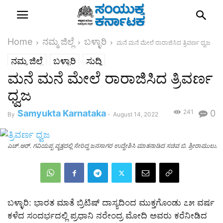
Home
ನಮ್ಮ ಜಿಲ್ಲೆ
ಬಳ್ಳಾರಿ
ಮನೆ ಮನೆ ಮೇಲೆ ರಾರಾಜಿಸಿದ ತ್ರಿವರ್ಣ ಧ್ವಜ
ನಮ್ಮ ಜಿಲ್ಲೆ
ಬಳ್ಳಾರಿ
ಸುದ್ದಿ
ಮನೆ ಮನೆ ಮೇಲೆ ರಾರಾಜಿಸಿದ ತ್ರಿವರ್ಣ
ಧ್ವಜ
Samyukta Karnataka
241
0
By
-
August 14, 2022
ಎಚ್.ಆರ್. ಗವಿಯಪ್ಪ ವೃತ್ತದಲ್ಲಿ ಸೇರಿದ್ದ ಜನಸಾಗರ ಉದ್ದೇಶಿಸಿ ಮಾತನಾಡಿದ ಸಚಿವ ಬಿ. ಶ್ರೀರಾಮುಲು.
ಬಳ್ಳಾರಿ: ಭಾರತ ಮಾತೆ ಬ್ರಿಟಿಷ್ ದಾಸ್ಯದಿಂದ ಮುಕ್ತಗೊಂಡು ೭೫ ವರ್ಷ
ಕಳೆದ ಸಂದರ್ಭದಲ್ಲಿ ಪ್ರಧಾನಿ ನರೇಂದ್ರ ಮೋದಿ ಅವರು ಕರೆನೀಡಿದ