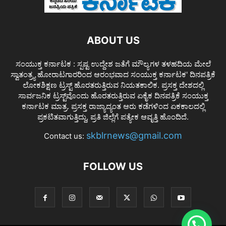
ABOUT US
ಸಂಯುಕ್ತ ಕರ್ನಾಟಕ : ಸ್ಪಷ್ಟ ಉದ್ದೇಶ ಜತೆಗೆ ಮೌಲ್ಯಗಳ ತಳಹದಿಯ ಮೇಲೆ
ಸ್ವಾತಂತ್ರ್ಯ ಹೋರಾಟಗಾರರಿಂದ ಆರಂಭವಾದ ಸಂಯುಕ್ತ ಕರ್ನಾಟಕ' ದಿನಪತ್ರಿಕೆ
ಲೋಕಶಿಕ್ಷಣ ಟ್ರಸ್ಟ್ ಹೊರತರುತ್ತಿರುವ ನಿಯತಕಾಲಿಕ. ಪ್ರಸಕ್ತ ದೇಶದಲ್ಲಿ
ಸಾರ್ವಜನಿಕ ಟ್ರಸ್ಟ್‌ವೊಂದು ಹೊರತರುತ್ತಿರುವ ಏಕೈಕ ದಿನಪತ್ರಿಕೆ ಸಂಯುಕ್ತ
ಕರ್ನಾಟಕ ಮಾತ್ರ. ಪ್ರಸಕ್ತ ರಾಜ್ಯಾದ್ಯಂತ ಆರು ಕಡೆಗಳಿಂದ ಏಕಕಾಲದಲ್ಲಿ
ಪ್ರಕಟಿತವಾಗುತ್ತಿದ್ದು, ಪ್ರತಿ ಜಿಲ್ಲೆಗೆ ಪತ್ಯೇಕ ಆವೃತ್ತಿ ಹೊಂದಿದೆ.
skblrnews@gmail.com
Contact us:
FOLLOW US