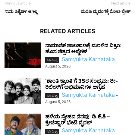
Previous article
Next article
ನಾನು ರಿಟೈರ್ಡ್‌ ಆಗಿಲ್ಲ
ಮರಣ ಮೃದಂಗಕ್ಕೆ ರೋಣ ಬ್ರೇಕ್‌
RELATED ARTICLES
ಸಾಮಾಜಿಕ ಜಾಲತಾಣಕ್ಕೆ ಮರಳಿದ ವಿಕ್ರಂ:
ಹೊಸ ಚಿತ್ರದ ಅಪ್ಡೇಟ್
Samyukta Karnataka
-
ಸಿನಿ ಮಿಲ್ಸ್
August 5, 2026
‘ಶಾಂತಿ ಕ್ರಾಂತಿ’ಗೆ 35ರ ಸಂಭ್ರಮ: ರೀ-
ರಿಲೀಸ್‌ಗೆ ಅಭಿಮಾನಿಗಳ ಆಗ್ರಹ
Samyukta Karnataka
-
ಸಿನಿ ಮಿಲ್ಸ್
August 5, 2026
ಹಳೆಯ ಸ್ನೇಹದ ನೆನಪು: ಡಿ.ಕೆ.ಶಿ –
ಕ್ರೇಜಿಸ್ಟಾರ್‌ ಭೇಟಿ ವೈರಲ್
Samyukta Karnataka
-
ಸಿನಿ ಮಿಲ್ಸ್