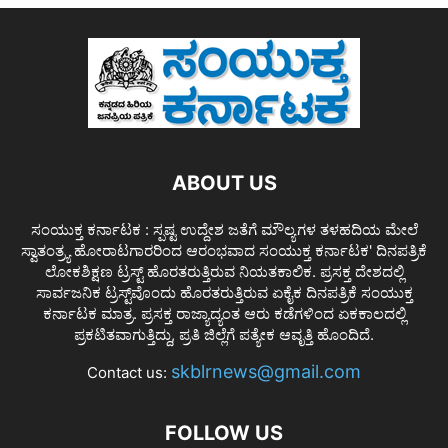
ABOUT US
ಸಂಯುಕ್ತ ಕರ್ನಾಟಕ : ಸ್ಪಷ್ಟ ಉದ್ದೇಶ ಜತೆಗೆ ಮೌಲ್ಯಗಳ ತಳಹದಿಯ ಮೇಲೆ
ಸ್ವಾತಂತ್ರ್ಯ ಹೋರಾಟಗಾರರಿಂದ ಆರಂಭವಾದ ಸಂಯುಕ್ತ ಕರ್ನಾಟಕ' ದಿನಪತ್ರಿಕೆ
ಲೋಕಶಿಕ್ಷಣ ಟ್ರಸ್ಟ್ ಹೊರತರುತ್ತಿರುವ ನಿಯತಕಾಲಿಕ. ಪ್ರಸಕ್ತ ದೇಶದಲ್ಲಿ
ಸಾರ್ವಜನಿಕ ಟ್ರಸ್ಟ್‌ವೊಂದು ಹೊರತರುತ್ತಿರುವ ಏಕೈಕ ದಿನಪತ್ರಿಕೆ ಸಂಯುಕ್ತ
ಕರ್ನಾಟಕ ಮಾತ್ರ. ಪ್ರಸಕ್ತ ರಾಜ್ಯಾದ್ಯಂತ ಆರು ಕಡೆಗಳಿಂದ ಏಕಕಾಲದಲ್ಲಿ
ಪ್ರಕಟಿತವಾಗುತ್ತಿದ್ದು, ಪ್ರತಿ ಜಿಲ್ಲೆಗೆ ಪತ್ಯೇಕ ಆವೃತ್ತಿ ಹೊಂದಿದೆ.
skblrnews@gmail.com
Contact us:
FOLLOW US