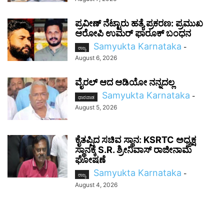
ಪ್ರವೀಣ್ ನೆಟ್ಟಾರು ಹತ್ಯೆ ಪ್ರಕರಣ: ಪ್ರಮುಖ
ಆರೋಪಿ ಉಮರ್ ಫಾರೂಕ್ ಬಂಧನ
Samyukta Karnataka
-
ರಾಜ್ಯ
August 6, 2026
ವೈರಲ್ ಆದ ಆಡಿಯೋ ನನ್ನದಲ್ಲ
Samyukta Karnataka
-
ಧಾರವಾಡ
August 5, 2026
ಕೈತಪ್ಪಿದ ಸಚಿವ ಸ್ಥಾನ: KSRTC ಅಧ್ಯಕ್ಷ
ಸ್ಥಾನಕ್ಕೆ S.R. ಶ್ರೀನಿವಾಸ್ ರಾಜೀನಾಮೆ
ಘೋಷಣೆ
Samyukta Karnataka
-
ರಾಜ್ಯ
August 4, 2026