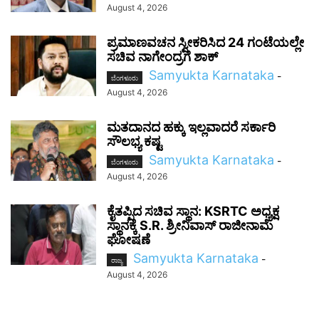
August 4, 2026
ಪ್ರಮಾಣವಚನ ಸ್ವೀಕರಿಸಿದ 24 ಗಂಟೆಯಲ್ಲೇ
ಸಚಿವ ನಾಗೇಂದ್ರಗೆ ಶಾಕ್
Samyukta Karnataka
-
ಬೆಂಗಳೂರು
August 4, 2026
ಮತದಾನದ ಹಕ್ಕು ಇಲ್ಲವಾದರೆ ಸರ್ಕಾರಿ
ಸೌಲಭ್ಯ ಕಷ್ಟ
Samyukta Karnataka
-
ಬೆಂಗಳೂರು
August 4, 2026
ಕೈತಪ್ಪಿದ ಸಚಿವ ಸ್ಥಾನ: KSRTC ಅಧ್ಯಕ್ಷ
ಸ್ಥಾನಕ್ಕೆ S.R. ಶ್ರೀನಿವಾಸ್ ರಾಜೀನಾಮೆ
ಘೋಷಣೆ
Samyukta Karnataka
-
ರಾಜ್ಯ
August 4, 2026