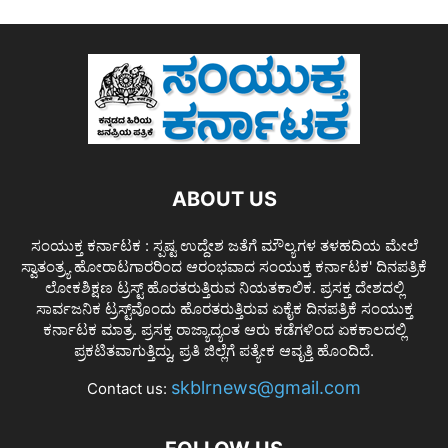
ABOUT US
ಸಂಯುಕ್ತ ಕರ್ನಾಟಕ : ಸ್ಪಷ್ಟ ಉದ್ದೇಶ ಜತೆಗೆ ಮೌಲ್ಯಗಳ ತಳಹದಿಯ ಮೇಲೆ
ಸ್ವಾತಂತ್ರ್ಯ ಹೋರಾಟಗಾರರಿಂದ ಆರಂಭವಾದ ಸಂಯುಕ್ತ ಕರ್ನಾಟಕ' ದಿನಪತ್ರಿಕೆ
ಲೋಕಶಿಕ್ಷಣ ಟ್ರಸ್ಟ್ ಹೊರತರುತ್ತಿರುವ ನಿಯತಕಾಲಿಕ. ಪ್ರಸಕ್ತ ದೇಶದಲ್ಲಿ
ಸಾರ್ವಜನಿಕ ಟ್ರಸ್ಟ್‌ವೊಂದು ಹೊರತರುತ್ತಿರುವ ಏಕೈಕ ದಿನಪತ್ರಿಕೆ ಸಂಯುಕ್ತ
ಕರ್ನಾಟಕ ಮಾತ್ರ. ಪ್ರಸಕ್ತ ರಾಜ್ಯಾದ್ಯಂತ ಆರು ಕಡೆಗಳಿಂದ ಏಕಕಾಲದಲ್ಲಿ
ಪ್ರಕಟಿತವಾಗುತ್ತಿದ್ದು, ಪ್ರತಿ ಜಿಲ್ಲೆಗೆ ಪತ್ಯೇಕ ಆವೃತ್ತಿ ಹೊಂದಿದೆ.
skblrnews@gmail.com
Contact us: