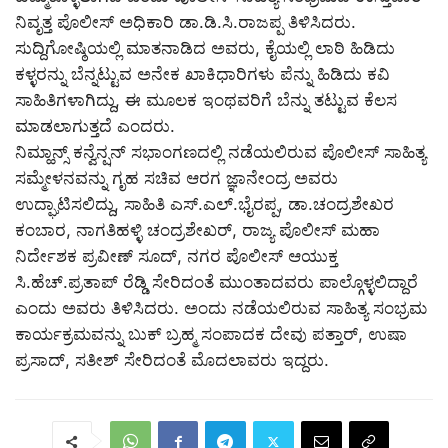
ನಿವೃತ್ತ ಪೊಲೀಸ್ ಅಧಿಕಾರಿ ಡಾ.ಡಿ.ಸಿ.ರಾಜಪ್ಪ ತಿಳಿಸಿದರು.
ಸುದ್ದಿಗೋಷ್ಠಿಯಲ್ಲಿ ಮಾತನಾಡಿದ ಅವರು, ಕೈಯಲ್ಲಿ ಲಾಠಿ ಹಿಡಿದು
ಕಳ್ಳರನ್ನು ಬೆನ್ನಟ್ಟುವ ಅನೇಕ ಖಾಕಿಧಾರಿಗಳು ಪೆನ್ನು ಹಿಡಿದು ಕವಿ
ಸಾಹಿತಿಗಳಾಗಿದ್ದು, ಈ ಮೂಲಕ ಇಂಥವರಿಗೆ ಬೆನ್ನು ತಟ್ಟುವ ಕೆಲಸ
ಮಾಡಲಾಗುತ್ತದೆ ಎಂದರು.
ನಿಮ್ಹಾನ್ಸ್ ಕನ್ವೆನ್ಷನ್ ಸಭಾಂಗಣದಲ್ಲಿ ನಡೆಯಲಿರುವ ಪೊಲೀಸ್ ಸಾಹಿತ್ಯ
ಸಮ್ಮೇಳನವನ್ನು ಗೃಹ ಸಚಿವ ಆರಗ ಜ್ಞಾನೇಂದ್ರ ಅವರು
ಉದ್ಘಾಟಿಸಲಿದ್ದು, ಸಾಹಿತಿ ಎಸ್.ಎಲ್.ಭೈರಪ್ಪ, ಡಾ.ಚಂದ್ರಶೇಖರ
ಕಂಬಾರ, ನಾಗತಿಹಳ್ಳಿ ಚಂದ್ರಶೇಖರ್, ರಾಜ್ಯ ಪೊಲೀಸ್ ಮಹಾ
ನಿರ್ದೇಶಕ ಪ್ರವೀಣ್ ಸೂದ್, ನಗರ ಪೊಲೀಸ್ ಆಯುಕ್ತ
ಸಿ.ಹೆಚ್.ಪ್ರತಾಪ್ ರೆಡ್ಡಿ ಸೇರಿದಂತೆ ಮುಂತಾದವರು ಪಾಲ್ಗೊಳ್ಳಲಿದ್ದಾರೆ
ಎಂದು ಅವರು ತಿಳಿಸಿದರು. ಅಂದು ನಡೆಯಲಿರುವ ಸಾಹಿತ್ಯ ಸಂಭ್ರಮ
ಕಾರ್ಯಕ್ರಮವನ್ನು ಬುಕ್ ಬ್ರಹ್ಮ ಸಂಪಾದಕ ದೇವು ಪತ್ತಾರ್, ಉಷಾ
ಪ್ರಸಾದ್, ಸತೀಶ್ ಸೇರಿದಂತೆ ಮೊದಲಾವರು ಇದ್ದರು.