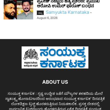
ಪ್ರವೀಣ್ ನೆಟ್ಟಾರು ಹತ್ಯೆ ಪ್ರಕರಣ: ಪ್ರಮುಖ
ಆರೋಪಿ ಉಮರ್ ಫಾರೂಕ್ ಬಂಧನ
Samyukta Karnataka
-
ರಾಜ್ಯ
August 6, 2026
ABOUT US
ಸಂಯುಕ್ತ ಕರ್ನಾಟಕ : ಸ್ಪಷ್ಟ ಉದ್ದೇಶ ಜತೆಗೆ ಮೌಲ್ಯಗಳ ತಳಹದಿಯ ಮೇಲೆ
ಸ್ವಾತಂತ್ರ್ಯ ಹೋರಾಟಗಾರರಿಂದ ಆರಂಭವಾದ ಸಂಯುಕ್ತ ಕರ್ನಾಟಕ' ದಿನಪತ್ರಿಕೆ
ಲೋಕಶಿಕ್ಷಣ ಟ್ರಸ್ಟ್ ಹೊರತರುತ್ತಿರುವ ನಿಯತಕಾಲಿಕ. ಪ್ರಸಕ್ತ ದೇಶದಲ್ಲಿ
ಸಾರ್ವಜನಿಕ ಟ್ರಸ್ಟ್‌ವೊಂದು ಹೊರತರುತ್ತಿರುವ ಏಕೈಕ ದಿನಪತ್ರಿಕೆ ಸಂಯುಕ್ತ