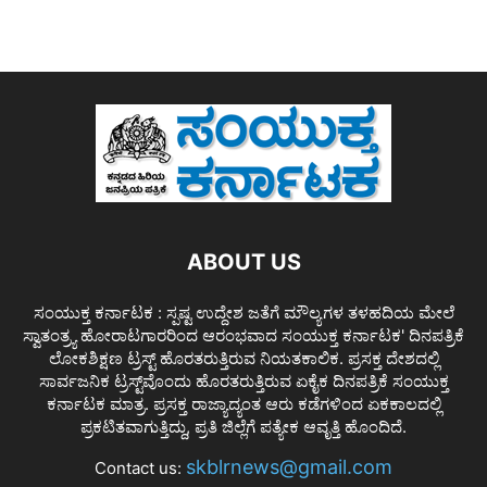
ABOUT US
ಸಂಯುಕ್ತ ಕರ್ನಾಟಕ : ಸ್ಪಷ್ಟ ಉದ್ದೇಶ ಜತೆಗೆ ಮೌಲ್ಯಗಳ ತಳಹದಿಯ ಮೇಲೆ
ಸ್ವಾತಂತ್ರ್ಯ ಹೋರಾಟಗಾರರಿಂದ ಆರಂಭವಾದ ಸಂಯುಕ್ತ ಕರ್ನಾಟಕ' ದಿನಪತ್ರಿಕೆ
ಲೋಕಶಿಕ್ಷಣ ಟ್ರಸ್ಟ್ ಹೊರತರುತ್ತಿರುವ ನಿಯತಕಾಲಿಕ. ಪ್ರಸಕ್ತ ದೇಶದಲ್ಲಿ
ಸಾರ್ವಜನಿಕ ಟ್ರಸ್ಟ್‌ವೊಂದು ಹೊರತರುತ್ತಿರುವ ಏಕೈಕ ದಿನಪತ್ರಿಕೆ ಸಂಯುಕ್ತ
ಕರ್ನಾಟಕ ಮಾತ್ರ. ಪ್ರಸಕ್ತ ರಾಜ್ಯಾದ್ಯಂತ ಆರು ಕಡೆಗಳಿಂದ ಏಕಕಾಲದಲ್ಲಿ
ಪ್ರಕಟಿತವಾಗುತ್ತಿದ್ದು, ಪ್ರತಿ ಜಿಲ್ಲೆಗೆ ಪತ್ಯೇಕ ಆವೃತ್ತಿ ಹೊಂದಿದೆ.
skblrnews@gmail.com
Contact us: