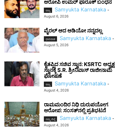
ಆರೋಪಿ ಉಮರ್ ಫಾರೂಕ್ ಬಂಧನ
Samyukta Karnataka
-
ರಾಜ್ಯ
August 6, 2026
ವೈರಲ್ ಆದ ಆಡಿಯೋ ನನ್ನದಲ್ಲ
Samyukta Karnataka
-
ಧಾರವಾಡ
August 5, 2026
ಕೈತಪ್ಪಿದ ಸಚಿವ ಸ್ಥಾನ: KSRTC ಅಧ್ಯಕ್ಷ
ಸ್ಥಾನಕ್ಕೆ S.R. ಶ್ರೀನಿವಾಸ್ ರಾಜೀನಾಮೆ
ಘೋಷಣೆ
Samyukta Karnataka
-
ರಾಜ್ಯ
August 4, 2026
ರಾಮಮಂದಿರ ನಿಧಿ ದುರುಪಯೋಗ
ಆರೋಪ: ಸಂಸತ್‌ನಲ್ಲಿ ಪ್ರತಿಭಟನೆ
Samyukta Karnataka
-
ನಮ್ಮ ಜಿಲ್ಲೆ
August 4, 2026