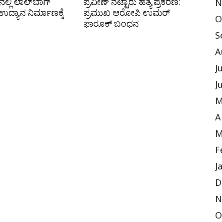
ಲ್ಲಿ ಲಾಲ್‌ಬಾಗ್
ಪ್ರವೀಣ್ ನೆಟ್ಟಾರು ಹತ್ಯೆ ಪ್ರಕರಣ:
N
ದ್ಯಾನ ನಿರ್ಮಾಣಕ್ಕೆ
ಪ್ರಮುಖ ಆರೋಪಿ ಉಮರ್
O
ಫಾರೂಕ್ ಬಂಧನ
S
A
J
J
M
A
M
F
J
D
N
O