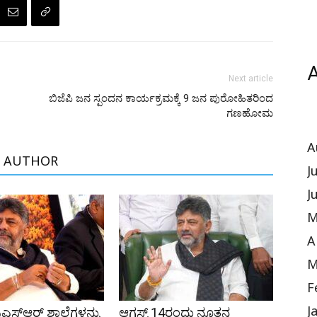
A
Next article
ಬಿಜೆಪಿ ಜನ ಸ್ಪಂದನ ಕಾರ್ಯಕ್ರಮಕ್ಕೆ 9 ಜನ ಪುರೋಹಿತರಿಂದ
ಗಣಹೋಮ
A
 AUTHOR
J
J
M
A
M
F
ಿಎಸ್‌ಆರ್ ಶಾಲೆಗಳನ್ನು
ಆಗಸ್ಟ್ 14ರಂದು ನೂತನ
J