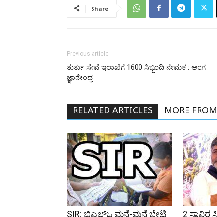
Share
Previous article
ತುರ್ತು ಸೇವೆ ಇಲಾಖೆಗೆ 1600 ಸಿಬ್ಬಂದಿ ನೇಮಕ : ಆರಗ
ಜ್ಞಾನೇಂದ್ರ
RELATED ARTICLES
MORE FROM
SIR: ಬಿಎಲ್ಒ ಮನೆ-ಮನೆ ಭೇಟಿ
2 ಸಾವಿರ ಸ