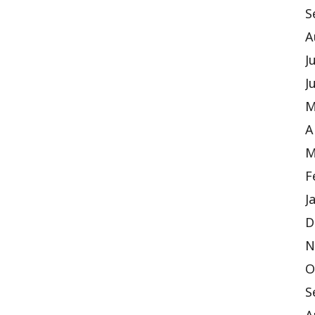
S
A
J
J
M
A
M
F
J
D
N
O
S