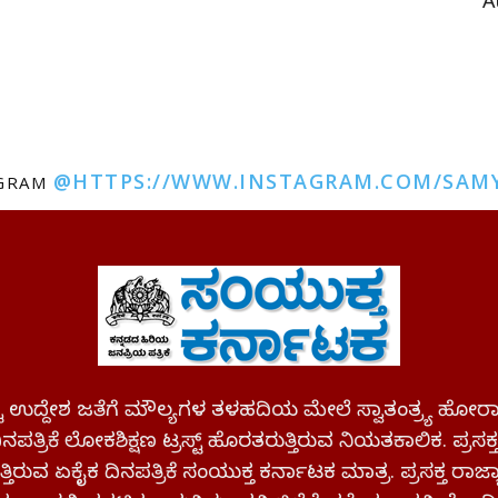
A
@HTTPS://WWW.INSTAGRAM.COM/SAM
AGRAM
ಪಷ್ಟ ಉದ್ದೇಶ ಜತೆಗೆ ಮೌಲ್ಯಗಳ ತಳಹದಿಯ ಮೇಲೆ ಸ್ವಾತಂತ್ರ್ಯ
ಪತ್ರಿಕೆ ಲೋಕಶಿಕ್ಷಣ ಟ್ರಸ್ಟ್ ಹೊರತರುತ್ತಿರುವ ನಿಯತಕಾಲಿಕ. ಪ್ರಸಕ
್ತಿರುವ ಏಕೈಕ ದಿನಪತ್ರಿಕೆ ಸಂಯುಕ್ತ ಕರ್ನಾಟಕ ಮಾತ್ರ. ಪ್ರಸಕ್ತ ರಾ