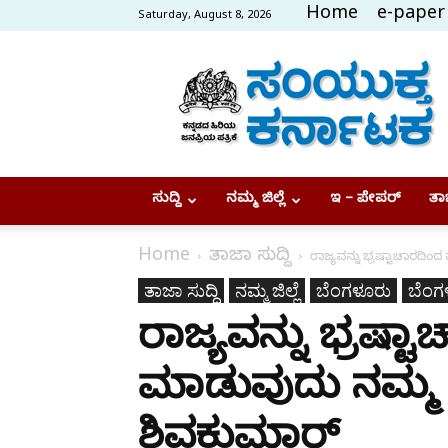
Home
e-paper
Saturday, August 8, 2026
Samyukta
Karnataka
ಸುದ್ದಿ
ನಮ್ಮ ಜಿಲ್ಲೆ
ಇ – ಪೇಪರ್
ತಾಜ
Home
ತಾಜಾ ಸುದ್ದಿ
ರಾಜ್ಯವನ್ನು ಭ್ರಷ್ಟಾಚಾರದಿಂದ
ತಾಜಾ ಸುದ್ದಿ
ನಮ್ಮ ಜಿಲ್ಲೆ
ಬೆಂಗಳೂರು
ಬೆಂಗ
ರಾಜ್ಯವನ್ನು ಭ್ರಷ್ಟ
ಮಾಡುವುದು ನಮ್ಮ ಗು
ಶಿವಕುಮಾರ್