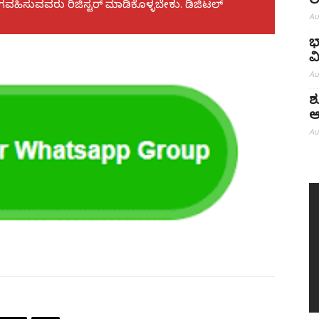
ಲ
ಾಗವಹಿಸುವವರು ರಿಜಿಸ್ಟರ್ ಮಾಡಿಕೊಳ್ಳಬೇಕು. ಡಿಜಿಟಲ್
Au
ಭ
ವ
Au
ಶ
ಆ
Au