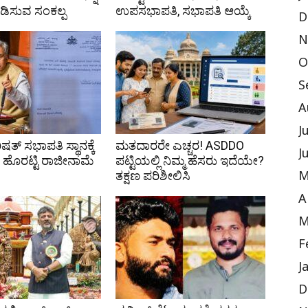
ಪಡಿಸುವ ಸಂಕಲ್ಪ
ಉಪಸಭಾಪತಿ, ಸಭಾಪತಿ ಆಯ್ಕೆ
D
N
O
S
A
J
ಷತ್ ಸಭಾಪತಿ ಸ್ಥಾನಕ್ಕೆ
ಮತದಾರರೇ ಎಚ್ಚರ! ASDDO
J
ಹೊರಟ್ಟಿ ರಾಜೀನಾಮೆ
ಪಟ್ಟಿಯಲ್ಲಿ ನಿಮ್ಮ ಹೆಸರು ಇದೆಯೇ?
ತಕ್ಷಣ ಪರಿಶೀಲಿಸಿ
M
A
M
F
J
D