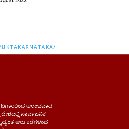
ugust 2022
YUKTAKARNATAKA/
 ಹೋರಾಟಗಾರರಿಂದ ಆರಂಭವಾದ
್ತ ದೇಶದಲ್ಲಿ ಸಾರ್ವಜನಿಕ
ಜ್ಯಾದ್ಯಂತ ಆರು ಕಡೆಗಳಿಂದ