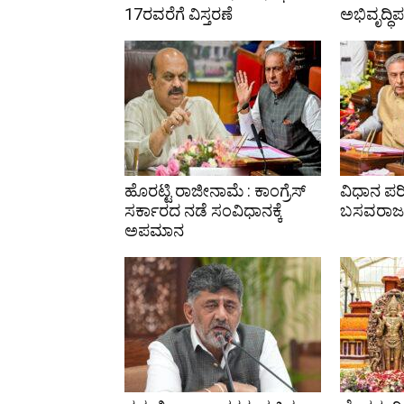
17ರವರೆಗೆ ವಿಸ್ತರಣೆ
ಅಭಿವೃದ್ಧಿ
ಹೊರಟ್ಟಿ ರಾಜೀನಾಮೆ : ಕಾಂಗ್ರೆಸ್
ವಿಧಾನ ಪರಿ
ಸರ್ಕಾರದ ನಡೆ ಸಂವಿಧಾನಕ್ಕೆ
ಬಸವರಾಜ 
ಅಪಮಾನ