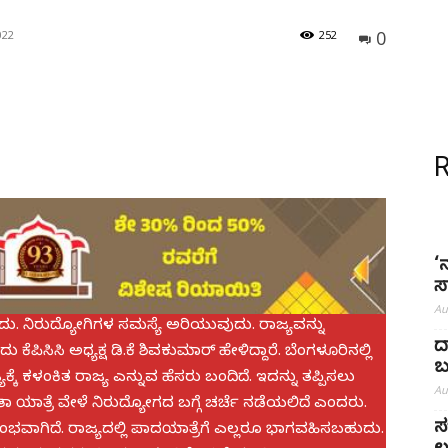
0
022
252
‘ನ
ಸ
Au
ದು. ನಿರುದ್ಯೋಗಿಗಳ ಸಮಸ್ಯೆ ಅರಿಯುವುದು. ರಾಜ್ಯವನ್ನು
ದ
ಪಿಸಿಸಿ ಅಧ್ಯಕ್ಷ ಡಿ.ಕೆ ಶಿವಕುಮಾರ್​ ಹೇಳಿದ್ದಾರೆ. ಬೆಂಗಳೂರಿನಲ್ಲಿ
ಬ
್ಕೆ ಕಳಂಕಿತ ರಾಜ್ಯ ಎನ್ನುವ ಹೆಸರು ಬಂದಿದೆ. ಇದನ್ನು ತಪ್ಪಿಸಲು
Au
ಾತ್ರೆ ವೇಳೆ ನಿರುದ್ಯೋಗದ ಬಗ್ಗೆ ಚರ್ಚೆ ನಡೆಯಲಿದೆ ಎಂದರು.
ಸ
ಾಗಿದೆ. ರಾಜ್ಯದಲ್ಲಿ ಪಾದಯಾತ್ರೆಗೆ ಎಲ್ಲರೂ ಭಾಗವಹಿಸಬಹುದು.