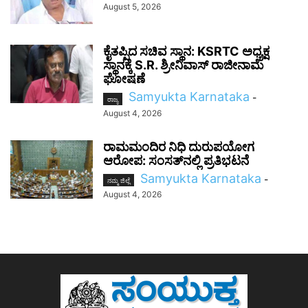
August 5, 2026
ಕೈತಪ್ಪಿದ ಸಚಿವ ಸ್ಥಾನ: KSRTC ಅಧ್ಯಕ್ಷ
ಸ್ಥಾನಕ್ಕೆ S.R. ಶ್ರೀನಿವಾಸ್ ರಾಜೀನಾಮೆ
ಘೋಷಣೆ
Samyukta Karnataka
-
ರಾಜ್ಯ
August 4, 2026
ರಾಮಮಂದಿರ ನಿಧಿ ದುರುಪಯೋಗ
ಆರೋಪ: ಸಂಸತ್‌ನಲ್ಲಿ ಪ್ರತಿಭಟನೆ
Samyukta Karnataka
-
ನಮ್ಮ ಜಿಲ್ಲೆ
August 4, 2026