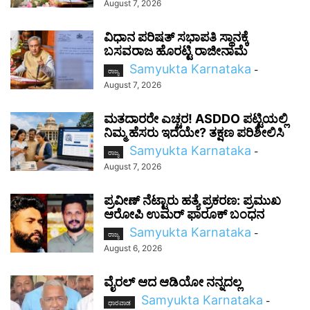
August 7, 2026
ವಿಧಾನ ಪರಿಷತ್ ಸಭಾಪತಿ ಸ್ಥಾನಕ್ಕೆ
ಬಸವರಾಜ ಹೊರಟ್ಟಿ ರಾಜೀನಾಮೆ
Samyukta Karnataka
-
ರಾಜ್ಯ
August 7, 2026
ಮತದಾರರೇ ಎಚ್ಚರ! ASDDO ಪಟ್ಟಿಯಲ್ಲಿ
ನಿಮ್ಮ ಹೆಸರು ಇದೆಯೇ? ತಕ್ಷಣ ಪರಿಶೀಲಿಸಿ
Samyukta Karnataka
-
ರಾಜ್ಯ
August 7, 2026
ಪ್ರವೀಣ್ ನೆಟ್ಟಾರು ಹತ್ಯೆ ಪ್ರಕರಣ: ಪ್ರಮುಖ
ಆರೋಪಿ ಉಮರ್ ಫಾರೂಕ್ ಬಂಧನ
Samyukta Karnataka
-
ರಾಜ್ಯ
August 6, 2026
ವೈರಲ್ ಆದ ಆಡಿಯೋ ನನ್ನದಲ್ಲ
Samyukta Karnataka
-
ಧಾರವಾಡ