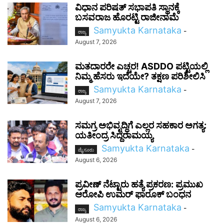
ವಿಧಾನ ಪರಿಷತ್ ಸಭಾಪತಿ ಸ್ಥಾನಕ್ಕೆ
ಬಸವರಾಜ ಹೊರಟ್ಟಿ ರಾಜೀನಾಮೆ
Samyukta Karnataka
-
ರಾಜ್ಯ
August 7, 2026
ಮತದಾರರೇ ಎಚ್ಚರ! ASDDO ಪಟ್ಟಿಯಲ್ಲಿ
ನಿಮ್ಮ ಹೆಸರು ಇದೆಯೇ? ತಕ್ಷಣ ಪರಿಶೀಲಿಸಿ
Samyukta Karnataka
-
ರಾಜ್ಯ
August 7, 2026
ಸಮಗ್ರ ಅಭಿವೃದ್ಧಿಗೆ ಎಲ್ಲರ ಸಹಕಾರ ಅಗತ್ಯ:
ಯತೀಂದ್ರ ಸಿದ್ದರಾಮಯ್ಯ
Samyukta Karnataka
-
ಮೈಸೂರು
August 6, 2026
ಪ್ರವೀಣ್ ನೆಟ್ಟಾರು ಹತ್ಯೆ ಪ್ರಕರಣ: ಪ್ರಮುಖ
ಆರೋಪಿ ಉಮರ್ ಫಾರೂಕ್ ಬಂಧನ
Samyukta Karnataka
-
ರಾಜ್ಯ
August 6, 2026