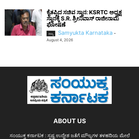
ಕೈತಪ್ಪಿದ ಸಚಿವ ಸ್ಥಾನ: KSRTC ಅಧ್ಯಕ್ಷ
ಸ್ಥಾನಕ್ಕೆ S.R. ಶ್ರೀನಿವಾಸ್ ರಾಜೀನಾಮೆ
ಘೋಷಣೆ
Samyukta Karnataka
-
ರಾಜ್ಯ
August 4, 2026
ABOUT US
ಸಂಯುಕ್ತ ಕರ್ನಾಟಕ : ಸ್ಪಷ್ಟ ಉದ್ದೇಶ ಜತೆಗೆ ಮೌಲ್ಯಗಳ ತಳಹದಿಯ ಮೇಲೆ