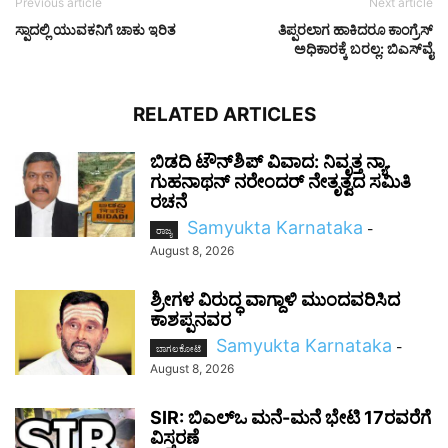
Previous article
Next article
ಸ್ಪಾದಲ್ಲಿ ಯುವಕನಿಗೆ ಚಾಕು ಇರಿತ
ತಿಪ್ಪರಲಾಗ ಹಾಕಿದರೂ ಕಾಂಗ್ರೆಸ್
ಅಧಿಕಾರಕ್ಕೆ ಬರಲ್ಲ: ಬಿಎಸ್‌ವೈ
RELATED ARTICLES
ಬಿಡದಿ ಟೌನ್‌ಶಿಪ್ ವಿವಾದ: ನಿವೃತ್ತ ನ್ಯಾ.
ಗುಹನಾಥನ್ ನರೇಂದರ್ ನೇತೃತ್ವದ ಸಮಿತಿ
ರಚನೆ
Samyukta Karnataka
-
ರಾಜ್ಯ
August 8, 2026
ಶ್ರೀಗಳ ವಿರುದ್ಧ ವಾಗ್ದಾಳಿ ಮುಂದವರಿಸಿದ
ಕಾಶಪ್ಪನವರ
Samyukta Karnataka
-
ಬಾಗಲಕೋಟೆ
August 8, 2026
SIR: ಬಿಎಲ್ಒ ಮನೆ-ಮನೆ ಭೇಟಿ 17ರವರೆಗೆ
ವಿಸ್ತರಣೆ