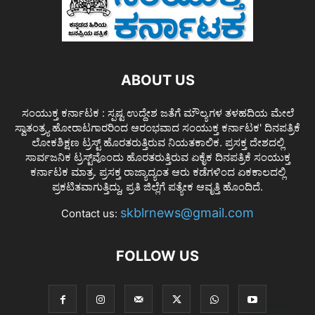
ABOUT US
ಸಂಯುಕ್ತ ಕರ್ನಾಟಕ : ಸ್ಪಷ್ಟ ಉದ್ದೇಶ ಜತೆಗೆ ಮೌಲ್ಯಗಳ ತಳಹದಿಯ ಮೇಲೆ
ಸ್ವಾತಂತ್ರ್ಯ ಹೋರಾಟಗಾರರಿಂದ ಆರಂಭವಾದ ಸಂಯುಕ್ತ ಕರ್ನಾಟಕ' ದಿನಪತ್ರಿಕೆ
ಲೋಕಶಿಕ್ಷಣ ಟ್ರಸ್ಟ್ ಹೊರತರುತ್ತಿರುವ ನಿಯತಕಾಲಿಕ. ಪ್ರಸಕ್ತ ದೇಶದಲ್ಲಿ
ಸಾರ್ವಜನಿಕ ಟ್ರಸ್ಟ್‌ವೊಂದು ಹೊರತರುತ್ತಿರುವ ಏಕೈಕ ದಿನಪತ್ರಿಕೆ ಸಂಯುಕ್ತ
ಕರ್ನಾಟಕ ಮಾತ್ರ. ಪ್ರಸಕ್ತ ರಾಜ್ಯಾದ್ಯಂತ ಆರು ಕಡೆಗಳಿಂದ ಏಕಕಾಲದಲ್ಲಿ
ಪ್ರಕಟಿತವಾಗುತ್ತಿದ್ದು, ಪ್ರತಿ ಜಿಲ್ಲೆಗೆ ಪತ್ಯೇಕ ಆವೃತ್ತಿ ಹೊಂದಿದೆ.
skblrnews@gmail.com
Contact us:
FOLLOW US