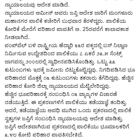
ನ್ಯಾಯಾಲಯವು ಆದೇಶ ಮಾಡಿದೆ.
ನ್ಯಾಯಾಲಯದ ಅಮೀನ್ ಅವರು ಜಪ್ತಿ ಆದೇಶ ಜಾರಿಗೆ ಮಂಗಳೂರು
ಮಹಾನಗರ ಪಾಲಿಕೆ ಕಚೇರಿಗೆ ಬುಧವಾರ ತೆರಳಿದ್ದರು. ಪಾಲಿಕೆಯ
ಕೋರಿಕೆ ಮೇರೆಗೆ ಪರಿಹಾರ ಪಾವತಿಗೆ ಅ. 25ರವರೆಗೆ ಕಾಲಾವಕಾಶ
ನೀಡಲಾಗಿದೆ.
ಪಂಪ್‌ವೆಲ್ ಬಳಿ ರಾಷ್ಟ್ರೀಯ ಹೆದ್ದಾರಿ ೬೬ರ ಪಕ್ಕದಲ್ಲಿ ಬಸ್ ನಿಲ್ದಾಣ
ನಿರ್ಮಿಸುವ ಉದ್ದೇಶದಿಂದ ಪಾಲಿಕೆಯು ೭ ಎಕರೆ ೨೩.೫ ಸೆಂಟ್ಸ್
ಜಾಗವನ್ನು ೨೦೦೮ರಲ್ಲಿ ಸ್ವಾಧೀನಪಡಿಸಿಕೊಂಡಿತ್ತು. ಒಟ್ಟು ೩೩
ಕುಟುಂಬಗಳು ಇದಕ್ಕೆ ಜಮೀನು ಬಿಟ್ಟುಕೊಟ್ಟಿದ್ದವು. ನಿಗದಿಪಡಿಸಿದ ಭೂ
ಪರಿಹಾರದ ಮೊತ್ತಕ್ಕೆ ೧೬ ಕುಟುಂಬಗಳು ತಕರಾರು ತೆಗೆದಿದ್ದವು. ಹೆಚ್ಚಿನ
ಪರಿಹಾರ ಕೋರಿ ಜಿಲ್ಲಾ ನ್ಯಾಯಾಲಯದ ಮೆಟ್ಟಿಲೇರಿದ್ದವು.
ಹೆಚ್ಚಿನ ಭೂಪರಿಹಾರಕ್ಕೆ ಸಂಬಂಧಿಸಿ ೧೬ ವ್ಯಾಜ್ಯಗಳ ವಿಚಾರಣೆ
ನಡೆಯುತ್ತಿದೆ. ಈ ಪ್ರಕರಣಗಳಿಗೆ ಪಾಲಿಕೆಯು ತಡೆಯಾಜ್ಞೆ ತಂದಿತ್ತು.
ಆದರೆ, ತಡೆಯಾಜ್ಞೆಯ ಅವಧಿ ಮುಗಿದ ಒಂದು ಪ್ರಕರಣದಲ್ಲಿ ಪಾಲಿಕೆ
ಸ್ವತ್ತುಗಳ ಜಪ್ತಿಗೆ ಸಂಬಂಧಿಸಿ ನ್ಯಾಯಾಲಯವು ಆದೇಶ ಮಾಡಿತ್ತು.
ಜಪ್ತಿಗೆ ಆದೇಶವಾಗಿರುವ ಪ್ರಕರಣದಲ್ಲಿ ಪಾಲಿಕೆಯು ಭೂಮಾಲಕರಿಗೆ
೩.೪೮ ಕೋಟಿ ಪರಿಹಾರ ಪಾವತಿಸಬೇಕಿದೆ.