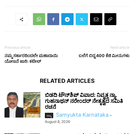
Previous article
Next article
ನಮ್ಮ ಸರ್ಕಾರದಿಂದಲೇ ಮಹಾದಾಯಿ
ಬಲೆಗೆ ಬಿದ್ದ 400 ಕೆಜಿ ಮೀನುಗಳು
ಯೋಜನೆ ಜಾರಿ: ಕಟೀಲ್
RELATED ARTICLES
ಬಿಡದಿ ಟೌನ್‌ಶಿಪ್ ವಿವಾದ: ನಿವೃತ್ತ ನ್ಯಾ.
ಗುಹನಾಥನ್ ನರೇಂದರ್ ನೇತೃತ್ವದ ಸಮಿತಿ
ರಚನೆ
Samyukta Karnataka
-
ರಾಜ್ಯ
August 8, 2026