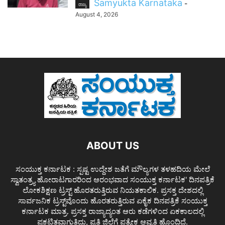
Samyukta Karnataka
-
ರಾಜ್ಯ
August 4, 2026
ABOUT US
ಸಂಯುಕ್ತ ಕರ್ನಾಟಕ : ಸ್ಪಷ್ಟ ಉದ್ದೇಶ ಜತೆಗೆ ಮೌಲ್ಯಗಳ ತಳಹದಿಯ ಮೇಲೆ
ಸ್ವಾತಂತ್ರ್ಯ ಹೋರಾಟಗಾರರಿಂದ ಆರಂಭವಾದ ಸಂಯುಕ್ತ ಕರ್ನಾಟಕ' ದಿನಪತ್ರಿಕೆ
ಲೋಕಶಿಕ್ಷಣ ಟ್ರಸ್ಟ್ ಹೊರತರುತ್ತಿರುವ ನಿಯತಕಾಲಿಕ. ಪ್ರಸಕ್ತ ದೇಶದಲ್ಲಿ
ಸಾರ್ವಜನಿಕ ಟ್ರಸ್ಟ್‌ವೊಂದು ಹೊರತರುತ್ತಿರುವ ಏಕೈಕ ದಿನಪತ್ರಿಕೆ ಸಂಯುಕ್ತ
ಕರ್ನಾಟಕ ಮಾತ್ರ. ಪ್ರಸಕ್ತ ರಾಜ್ಯಾದ್ಯಂತ ಆರು ಕಡೆಗಳಿಂದ ಏಕಕಾಲದಲ್ಲಿ
ಪ್ರಕಟಿತವಾಗುತ್ತಿದ್ದು, ಪ್ರತಿ ಜಿಲ್ಲೆಗೆ ಪತ್ಯೇಕ ಆವೃತ್ತಿ ಹೊಂದಿದೆ.