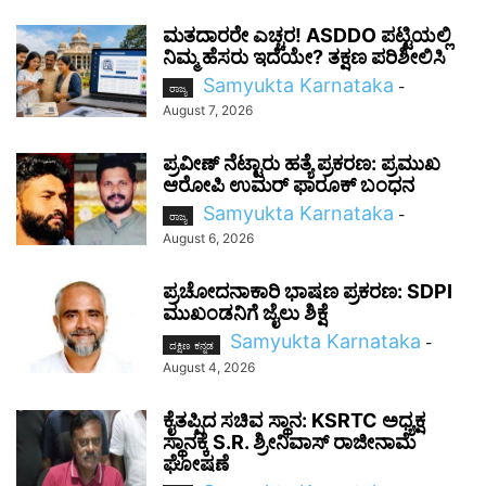
ಮತದಾರರೇ ಎಚ್ಚರ! ASDDO ಪಟ್ಟಿಯಲ್ಲಿ
ನಿಮ್ಮ ಹೆಸರು ಇದೆಯೇ? ತಕ್ಷಣ ಪರಿಶೀಲಿಸಿ
Samyukta Karnataka
-
ರಾಜ್ಯ
August 7, 2026
ಪ್ರವೀಣ್ ನೆಟ್ಟಾರು ಹತ್ಯೆ ಪ್ರಕರಣ: ಪ್ರಮುಖ
ಆರೋಪಿ ಉಮರ್ ಫಾರೂಕ್ ಬಂಧನ
Samyukta Karnataka
-
ರಾಜ್ಯ
August 6, 2026
ಪ್ರಚೋದನಾಕಾರಿ ಭಾಷಣ ಪ್ರಕರಣ: SDPI
ಮುಖಂಡನಿಗೆ ಜೈಲು ಶಿಕ್ಷೆ
Samyukta Karnataka
-
ದಕ್ಷಿಣ ಕನ್ನಡ
August 4, 2026
ಕೈತಪ್ಪಿದ ಸಚಿವ ಸ್ಥಾನ: KSRTC ಅಧ್ಯಕ್ಷ
ಸ್ಥಾನಕ್ಕೆ S.R. ಶ್ರೀನಿವಾಸ್ ರಾಜೀನಾಮೆ
ಘೋಷಣೆ