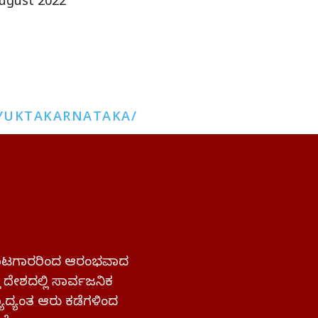
ugust 2022
YUKTAKARNATAKA/
 ಹೋರಾಟಗಾರರಿಂದ ಆರಂಭವಾದ
್ತ ದೇಶದಲ್ಲಿ ಸಾರ್ವಜನಿಕ
ಜ್ಯಾದ್ಯಂತ ಆರು ಕಡೆಗಳಿಂದ