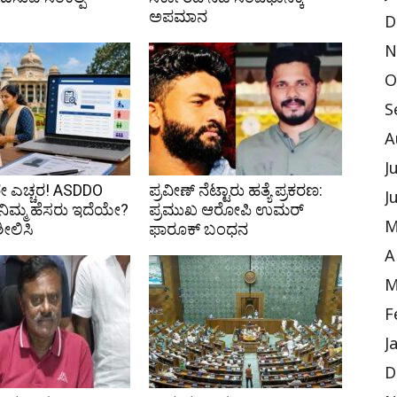
ಅಪಮಾನ
D
N
O
S
A
J
 ಎಚ್ಚರ! ASDDO
ಪ್ರವೀಣ್ ನೆಟ್ಟಾರು ಹತ್ಯೆ ಪ್ರಕರಣ:
J
ಿ ನಿಮ್ಮ ಹೆಸರು ಇದೆಯೇ?
ಪ್ರಮುಖ ಆರೋಪಿ ಉಮರ್
M
ಶೀಲಿಸಿ
ಫಾರೂಕ್ ಬಂಧನ
A
M
F
J
D