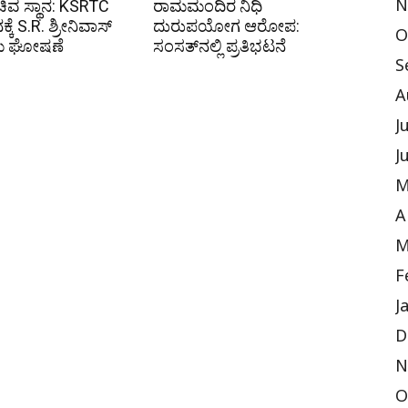
ಸಚಿವ ಸ್ಥಾನ: KSRTC
ರಾಮಮಂದಿರ ನಿಧಿ
N
ನಕ್ಕೆ S.R. ಶ್ರೀನಿವಾಸ್
ದುರುಪಯೋಗ ಆರೋಪ:
O
ೆ ಘೋಷಣೆ
ಸಂಸತ್‌ನಲ್ಲಿ ಪ್ರತಿಭಟನೆ
S
A
J
J
M
A
M
F
J
D
N
O