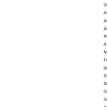
S
A
J
J
M
A
M
F
J
D
N
O
S