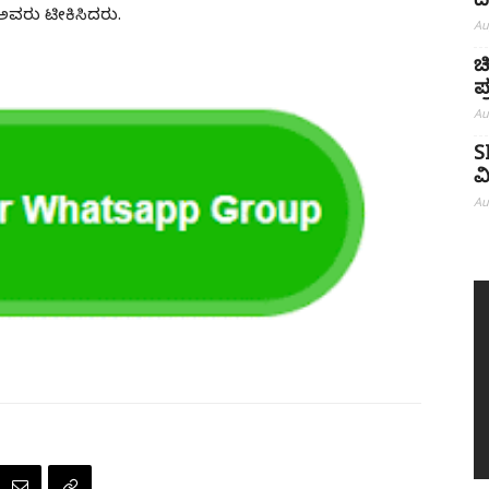
ದ
ಅವರು ಟೀಕಿಸಿದರು.
Au
ಚ
ಪ
Au
S
ವ
Au