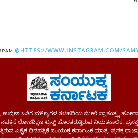
A
@HTTPS://WWW.INSTAGRAM.COM/SAM
AGRAM
ಪಷ್ಟ ಉದ್ದೇಶ ಜತೆಗೆ ಮೌಲ್ಯಗಳ ತಳಹದಿಯ ಮೇಲೆ ಸ್ವಾತಂತ್ರ್ಯ
ಪತ್ರಿಕೆ ಲೋಕಶಿಕ್ಷಣ ಟ್ರಸ್ಟ್ ಹೊರತರುತ್ತಿರುವ ನಿಯತಕಾಲಿಕ. ಪ್ರಸಕ
್ತಿರುವ ಏಕೈಕ ದಿನಪತ್ರಿಕೆ ಸಂಯುಕ್ತ ಕರ್ನಾಟಕ ಮಾತ್ರ. ಪ್ರಸಕ್ತ ರಾ