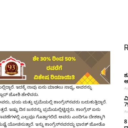
ಶ
ಆ
ಲ್ಲಿದ್ದಾರೆ. ಇದಕ್ಕೆ ನಾವು ಏನು ಮಾಡಲು ಸಾಧ್ಯ, ಅವರನ್ನು
Au
ಹ್ಲಾದ್ ಜೋಶಿ ಹೇಳಿದರು.
ವ
 ಭಯ ಮತ್ತು ಭ್ರಮೆಯಲ್ಲಿ ಕಾಂಗ್ರೆಸ್‌ನವರು ಬದುಕುತ್ತಿದ್ದಾರೆ.
7
 ಇಷ್ಟು ದಿನ ಜನರನ್ನು ಭ್ರಮೆಯಲ್ಲಿಟ್ಟಿದ್ದರು. ಕಾಂಗ್ರೆಸ್ ಏನು
Au
ನಾವಣೆಗಳಲ್ಲಿ ಎಲ್ಲವೂ ಗೊತ್ತಾಗಲಿದೆ. ಅವರು ಎಂದಿಗೂ ದೇಶಕ್ಕಾಗಿ
8
್ಟೆ ಯೋಚಿಸುತ್ತಾರೆ. ಇನ್ನು ಕಾಂಗ್ರೆಸ್‌ನವರದ್ದು ಭಾರತ್‌ ಜೋಡೊ