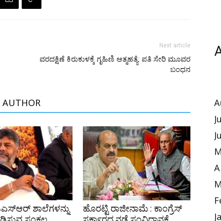
Next article
A
ವರದಕ್ಷಿಣೆ ಕಿರುಕುಳಕ್ಕೆ ಗೃಹಿಣಿ ಆತ್ಮಹತ್ಯೆ: ಪತಿ ಸೇರಿ ಮೂವರ
ಬಂಧನ
 AUTHOR
A
J
J
M
A
M
F
ಿಎಸ್‌ಆರ್ ಶಾಲೆಗಳನ್ನು
ಹೊರಟ್ಟಿ ರಾಜೀನಾಮೆ : ಕಾಂಗ್ರೆಸ್
J
ಪಡಿಸುವ ಸಂಕಲ್ಪ
ಸರ್ಕಾರದ ನಡೆ ಸಂವಿಧಾನಕ್ಕೆ