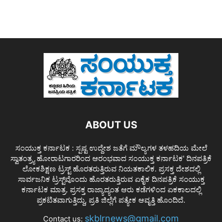
ABOUT US
ಸಂಯುಕ್ತ ಕರ್ನಾಟಕ : ಸ್ಪಷ್ಟ ಉದ್ದೇಶ ಜತೆಗೆ ಮೌಲ್ಯಗಳ ತಳಹದಿಯ ಮೇಲೆ
ಸ್ವಾತಂತ್ರ್ಯ ಹೋರಾಟಗಾರರಿಂದ ಆರಂಭವಾದ ಸಂಯುಕ್ತ ಕರ್ನಾಟಕ' ದಿನಪತ್ರಿಕೆ
ಲೋಕಶಿಕ್ಷಣ ಟ್ರಸ್ಟ್ ಹೊರತರುತ್ತಿರುವ ನಿಯತಕಾಲಿಕ. ಪ್ರಸಕ್ತ ದೇಶದಲ್ಲಿ
ಸಾರ್ವಜನಿಕ ಟ್ರಸ್ಟ್‌ವೊಂದು ಹೊರತರುತ್ತಿರುವ ಏಕೈಕ ದಿನಪತ್ರಿಕೆ ಸಂಯುಕ್ತ
ಕರ್ನಾಟಕ ಮಾತ್ರ. ಪ್ರಸಕ್ತ ರಾಜ್ಯಾದ್ಯಂತ ಆರು ಕಡೆಗಳಿಂದ ಏಕಕಾಲದಲ್ಲಿ
ಪ್ರಕಟಿತವಾಗುತ್ತಿದ್ದು, ಪ್ರತಿ ಜಿಲ್ಲೆಗೆ ಪತ್ಯೇಕ ಆವೃತ್ತಿ ಹೊಂದಿದೆ.
skblrnews@gmail.com
Contact us: