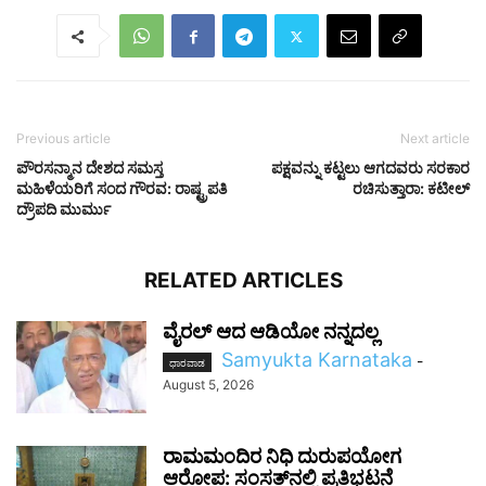
Previous article
Next article
ಪೌರಸನ್ಮಾನ ದೇಶದ ಸಮಸ್ತ
ಪಕ್ಷವನ್ನು ಕಟ್ಟಲು ಆಗದವರು ಸರಕಾರ
ಮಹಿಳೆಯರಿಗೆ ಸಂದ ಗೌರವ: ರಾಷ್ಟ್ರಪತಿ
ರಚಿಸುತ್ತಾರಾ: ಕಟೀಲ್
ದ್ರೌಪದಿ ಮುರ್ಮು
RELATED ARTICLES
ವೈರಲ್ ಆದ ಆಡಿಯೋ ನನ್ನದಲ್ಲ
Samyukta Karnataka
-
ಧಾರವಾಡ
August 5, 2026
ರಾಮಮಂದಿರ ನಿಧಿ ದುರುಪಯೋಗ
ಆರೋಪ: ಸಂಸತ್‌ನಲ್ಲಿ ಪ್ರತಿಭಟನೆ