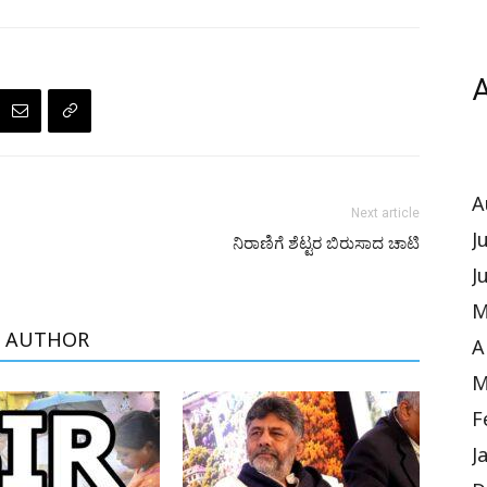
A
A
Next article
J
ನಿರಾಣಿಗೆ ಶೆಟ್ಟರ ಬಿರುಸಾದ ಚಾಟಿ
J
M
 AUTHOR
A
M
F
J