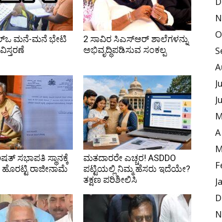
D
N
O
ಲ್ಒ ಮನೆ-ಮನೆ ಭೇಟಿ
2 ಸಾವಿರ ಸಿಎಸ್‌ಆರ್ ಶಾಲೆಗಳನ್ನು
ಿಸ್ತರಣೆ
ಅಭಿವೃದ್ಧಿಪಡಿಸುವ ಸಂಕಲ್ಪ
S
A
J
J
M
A
M
ಷತ್ ಸಭಾಪತಿ ಸ್ಥಾನಕ್ಕೆ
ಮತದಾರರೇ ಎಚ್ಚರ! ASDDO
F
ಹೊರಟ್ಟಿ ರಾಜೀನಾಮೆ
ಪಟ್ಟಿಯಲ್ಲಿ ನಿಮ್ಮ ಹೆಸರು ಇದೆಯೇ?
ತಕ್ಷಣ ಪರಿಶೀಲಿಸಿ
J
D
N