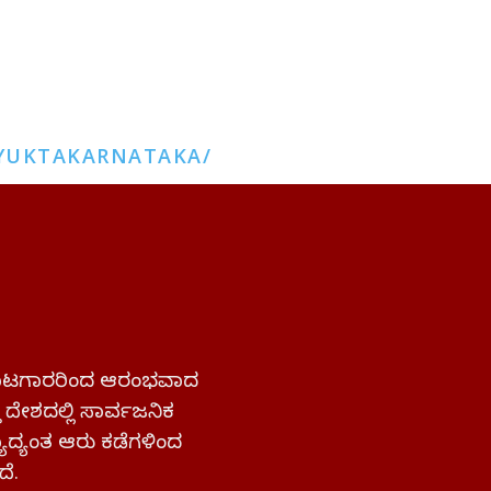
YUKTAKARNATAKA/
 ಹೋರಾಟಗಾರರಿಂದ ಆರಂಭವಾದ
್ತ ದೇಶದಲ್ಲಿ ಸಾರ್ವಜನಿಕ
ಜ್ಯಾದ್ಯಂತ ಆರು ಕಡೆಗಳಿಂದ
ದೆ.