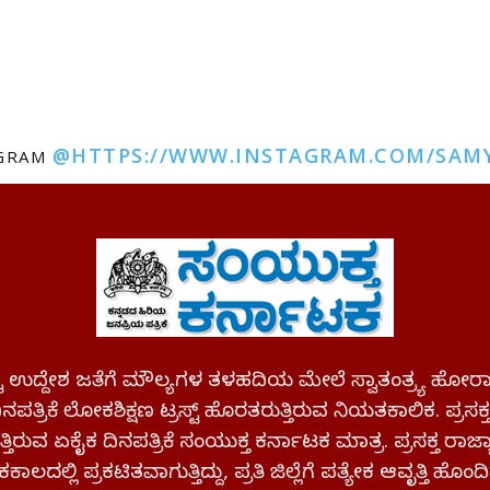
@HTTPS://WWW.INSTAGRAM.COM/SAM
AGRAM
ಪಷ್ಟ ಉದ್ದೇಶ ಜತೆಗೆ ಮೌಲ್ಯಗಳ ತಳಹದಿಯ ಮೇಲೆ ಸ್ವಾತಂತ್ರ್ಯ
ಪತ್ರಿಕೆ ಲೋಕಶಿಕ್ಷಣ ಟ್ರಸ್ಟ್ ಹೊರತರುತ್ತಿರುವ ನಿಯತಕಾಲಿಕ. ಪ್ರಸಕ
್ತಿರುವ ಏಕೈಕ ದಿನಪತ್ರಿಕೆ ಸಂಯುಕ್ತ ಕರ್ನಾಟಕ ಮಾತ್ರ. ಪ್ರಸಕ್ತ ರಾ
ಕಾಲದಲ್ಲಿ ಪ್ರಕಟಿತವಾಗುತ್ತಿದ್ದು, ಪ್ರತಿ ಜಿಲ್ಲೆಗೆ ಪತ್ಯೇಕ ಆವೃತ್ತಿ ಹೊಂದಿ