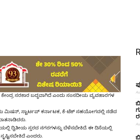
ಫು
Au
್ಧಿಗೆ ಕೇಂದ್ರ ಸರಕಾರ ಬದ್ಧವಾಗಿದೆ ಎಂದು ಸಂಸದೀಯ ವ್ಯವಹಾರಗಳ
ಬ
ಗ
ಮಿ ಮಿಷನ್, ಸ್ಟಾರ್ಟಪ್ ಕರ್ನಾಟಕ, ಕೆ-ಟೆಕ್ ಸಹಯೋಗದಲ್ಲಿ ನಡೆದ
ರ
 ಮಾತನಾಡಿದರು.
Au
 ದ್ವಿತೀಯ ಸ್ತರದ ನಗರಗಳನ್ನು ಬೆಳೆಸಬೇಕಿದೆ. ಈ ದಿಸೆಯಲ್ಲಿ
ಷ್ಟಿಸಬೇಕಿದೆ ಎಂದರು.
ಬ