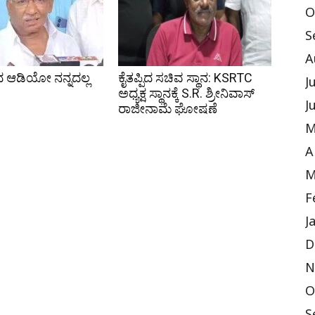
O
S
A
 ಆಡಿಯೋ ನನ್ನದಲ್ಲ
ಕೈತಪ್ಪಿದ ಸಚಿವ ಸ್ಥಾನ: KSRTC
J
ಅಧ್ಯಕ್ಷ ಸ್ಥಾನಕ್ಕೆ S.R. ಶ್ರೀನಿವಾಸ್
J
ರಾಜೀನಾಮೆ ಘೋಷಣೆ
M
A
M
F
J
D
N
O