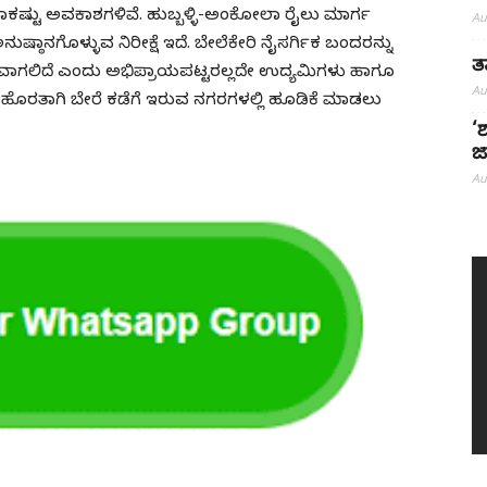
 ಸಾಕಷ್ಟು ಅವಕಾಶಗಳಿವೆ. ಹುಬ್ಬಳ್ಳಿ-ಅಂಕೋಲಾ ರೈಲು ಮಾರ್ಗ
Au
ನುಷ್ಠಾನಗೊಳ್ಳುವ ನಿರೀಕ್ಷೆ ಇದೆ. ಬೇಲೆಕೇರಿ ನೈಸರ್ಗಿಕ ಬಂದರನ್ನು
ತ
ಕೂಲವಾಗಲಿದೆ ಎಂದು ಅಭಿಪ್ರಾಯಪಟ್ಟರಲ್ಲದೇ ಉದ್ಯಮಿಗಳು ಹಾಗೂ
Au
ಹೊರತಾಗಿ ಬೇರೆ ಕಡೆಗೆ ಇರುವ ನಗರಗಳಲ್ಲಿ ಹೂಡಿಕೆ ಮಾಡಲು
‘
ಜ
Au