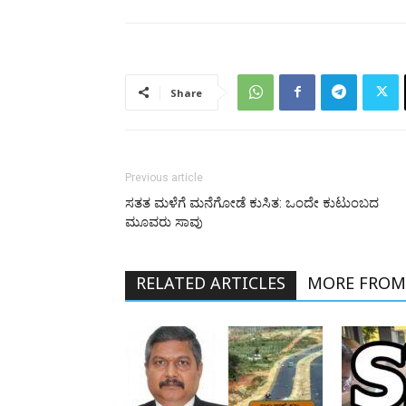
Share
Previous article
ಸತತ ಮಳೆಗೆ ಮನೆಗೋಡೆ ಕುಸಿತ: ಒಂದೇ ಕುಟುಂಬದ
ಮೂವರು ಸಾವು
RELATED ARTICLES
MORE FROM