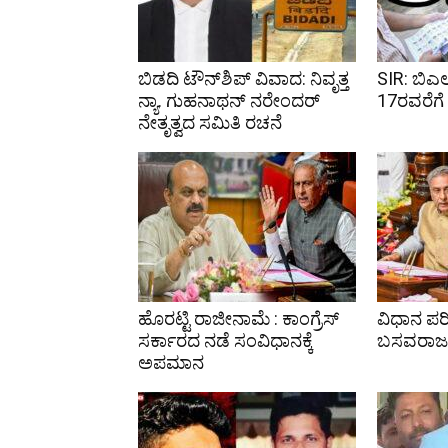
ಬಿಡದಿ ಟೌನ್‌ಶಿಪ್ ವಿವಾದ: ನಿವೃತ್ತ
SIR: ಬಿಎ
ನ್ಯಾ. ಗುಹನಾಥನ್ ನರೇಂದರ್
17ರವರೆಗೆ ವ
ನೇತೃತ್ವದ ಸಮಿತಿ ರಚನೆ
ಹೊರಟ್ಟಿ ರಾಜೀನಾಮೆ : ಕಾಂಗ್ರೆಸ್
ವಿಧಾನ ಪರಿ
ಸರ್ಕಾರದ ನಡೆ ಸಂವಿಧಾನಕ್ಕೆ
ಬಸವರಾಜ 
ಅಪಮಾನ