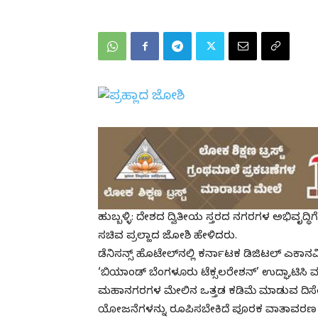
ಹುಬ್ಬಳ್ಳಿ: ದೇಶದ ದ್ವಿತೀಯ ಸ್ತರದ ನಗರಗಳ ಅಭಿವೃದ
ಸಚಿವ ಪ್ರಲ್ಹಾದ ಜೋಶಿ ಹೇಳಿದರು.
ಡೆನಿಸನ್ಸ್ ಹೊಟೇಲ್‌ನಲ್ಲಿ ಕರ್ನಾಟಕ ಡಿಜಿಟಲ್ ಎಕಾನ
‘ಬಿಯಾಂಡ್ ಬೆಂಗಳೂರು ಟೆಕ್ಸಲರೇಶನ್’ ಉದ್ಘಾಟಿಸಿ
ಮಹಾನಗರಗಳ ಮೇಲಿನ ಒತ್ತಡ ಕಡಿಮೆ ಮಾಡುವ ದಿಸೆಯಲ್ಲಿ
ಯೋಜನೆಗಳನ್ನು ರೂಪಿಸಬೇಕಿದೆ ಪೂರಕ ವಾತಾವರಣ ಸೃ