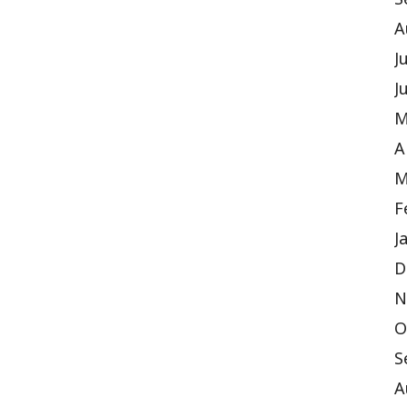
S
A
J
J
M
A
M
F
J
D
N
O
S
A