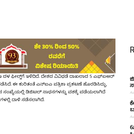
ದಳ ಫೀಲ್ಡ್‌ಗೆ ಇಳಿದಿದೆ. ದೇಶದ ವಿವಿಧಡೆ ದಾಖಲಾದ 5 ಎಫ್‌ಐಆರ್‌
ಜ
ದೆ. ಈ ಕುರಿತಂತೆ ಎನ್‌ಐಎ ಪತ್ರಿಕಾ ಪ್ರಕಟಣೆ ಹೊರಡಿಸಿದ್ದು,
ಸ
 ಸಂಖ್ಯೆಯಲ್ಲಿ ಡಿಜಿಟಲ್‌ ಸಾಧನಗಳನ್ನು ವಶಕ್ಕೆ ಪಡೆಯಲಾಗಿದೆ
Au
ಗಳಲ್ಲಿ ದಾಳಿ ನಡೆಸಲಾಗಿದೆ.
ಕ
ಬ
Au
6