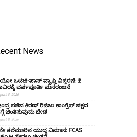
Recent News
ಿಯೋ ಒಟಿಟಿ-ಪಾಸ್ ವ್ಯಾಪ್ತಿ ವಿಸ್ತರಣೆ: ₹2
ಾವಿರಕ್ಕೆ ವರ್ಷಪೂರ್ತಿ ಮನರಂಜನೆ
gust 8, 2026
ೇಂದ್ರ ಸಚಿವ ಕಿರಣ್ ರಿಜಿಜು ಕಾಂಗ್ರೆಸ್ ಪಕ್ಷದ
ಗ್ಗೆ ಚಿಂತಿಸುವುದು ಬೇಡ
gust 8, 2026
ನೇ ತಲೆಮಾರಿನ ಯುದ್ಧ ವಿಮಾನ: FCAS