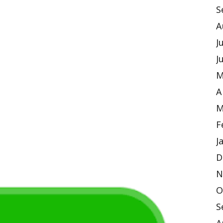
S
A
J
J
M
A
M
F
J
D
N
O
S