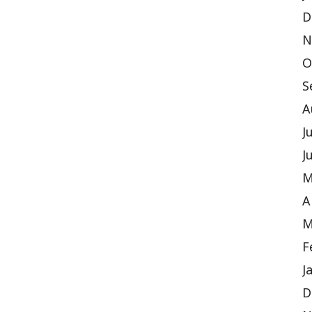
D
N
O
S
A
J
J
M
A
M
F
J
D