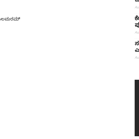
ಒ
Au
ಕ
ನ್ ಎಲಮರಮ್
ಪ
Au
ಸ
ಎ
Au