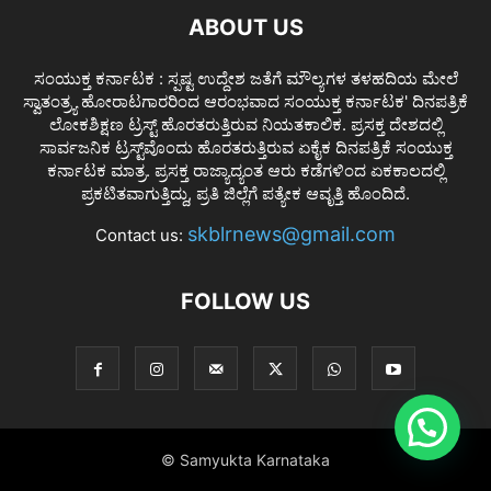
ABOUT US
ಸಂಯುಕ್ತ ಕರ್ನಾಟಕ : ಸ್ಪಷ್ಟ ಉದ್ದೇಶ ಜತೆಗೆ ಮೌಲ್ಯಗಳ ತಳಹದಿಯ ಮೇಲೆ
ಸ್ವಾತಂತ್ರ್ಯ ಹೋರಾಟಗಾರರಿಂದ ಆರಂಭವಾದ ಸಂಯುಕ್ತ ಕರ್ನಾಟಕ' ದಿನಪತ್ರಿಕೆ
ಲೋಕಶಿಕ್ಷಣ ಟ್ರಸ್ಟ್ ಹೊರತರುತ್ತಿರುವ ನಿಯತಕಾಲಿಕ. ಪ್ರಸಕ್ತ ದೇಶದಲ್ಲಿ
ಸಾರ್ವಜನಿಕ ಟ್ರಸ್ಟ್‌ವೊಂದು ಹೊರತರುತ್ತಿರುವ ಏಕೈಕ ದಿನಪತ್ರಿಕೆ ಸಂಯುಕ್ತ
ಕರ್ನಾಟಕ ಮಾತ್ರ. ಪ್ರಸಕ್ತ ರಾಜ್ಯಾದ್ಯಂತ ಆರು ಕಡೆಗಳಿಂದ ಏಕಕಾಲದಲ್ಲಿ
ಪ್ರಕಟಿತವಾಗುತ್ತಿದ್ದು, ಪ್ರತಿ ಜಿಲ್ಲೆಗೆ ಪತ್ಯೇಕ ಆವೃತ್ತಿ ಹೊಂದಿದೆ.
skblrnews@gmail.com
Contact us:
FOLLOW US
© Samyukta Karnataka