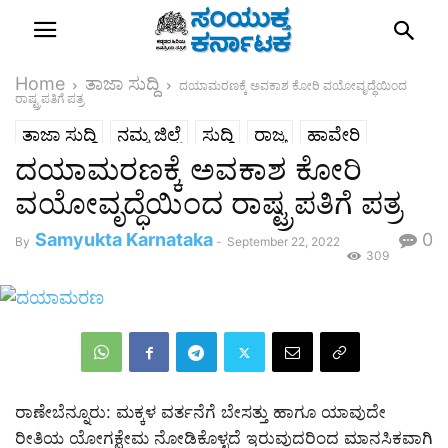
Home
ತಾಜಾ ಸುದ್ದಿ
ದಯಾಮರಣಕ್ಕೆ ಅವಕಾಶ ಕೋರಿ ವಯೋವೃದ್ಧೆಯಿಂದ
ರಾಷ್ಟ್ರಪತಿಗೆ ಪತ್ರ
ತಾಜಾ ಸುದ್ದಿ
ನಮ್ಮ ಜಿಲ್ಲೆ
ಸುದ್ದಿ
ರಾಜ್ಯ
ಹಾವೇರಿ
ದಯಾಮರಣಕ್ಕೆ ಅವಕಾಶ ಕೋರಿ
ವಯೋವೃದ್ಧೆಯಿಂದ ರಾಷ್ಟ್ರಪತಿಗೆ ಪತ್ರ
Samyukta Karnataka
0
By
-
September 22, 2022
309
ರಾಣೇಬೆನ್ನೂರು: ಮಕ್ಕಳ ವರ್ತನೆಗೆ ಬೇಸತ್ತು ಹಾಗೂ ಯಾವುದೇ
ರೀತಿಯ ಯೋಗಕ್ಷೇಮ ನೋಡಿಕೊಳ್ಳದೆ ಇರುವುದರಿಂದ ಮಾನಸಿಕವಾಗಿ