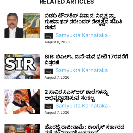
RELATED ARTICLES
ಬಿಡದಿ ಟೌನ್‌ಶಿಪ್ ವಿವಾದ: ನಿವೃತ್ತ ನ್ಯಾ.
ಗುಹನಾಥನ್ ನರೇಂದರ್ ನೇತೃತ್ವದ ಸಮಿತಿ
ರಚನೆ
Samyukta Karnataka
-
ರಾಜ್ಯ
August 8, 2026
SIR: ಬಿಎಲ್ಒ ಮನೆ-ಮನೆ ಭೇಟಿ 17ರವರೆಗೆ
ವಿಸ್ತರಣೆ
Samyukta Karnataka
-
ರಾಜ್ಯ
August 7, 2026
2 ಸಾವಿರ ಸಿಎಸ್‌ಆರ್ ಶಾಲೆಗಳನ್ನು
ಅಭಿವೃದ್ಧಿಪಡಿಸುವ ಸಂಕಲ್ಪ
Samyukta Karnataka
-
ರಾಜ್ಯ
August 7, 2026
ಹೊರಟ್ಟಿ ರಾಜೀನಾಮೆ : ಕಾಂಗ್ರೆಸ್ ಸರ್ಕಾರದ
ನಡೆ ಸಂವಿಧಾನಕ್ಕೆ ಅಪಮಾನ