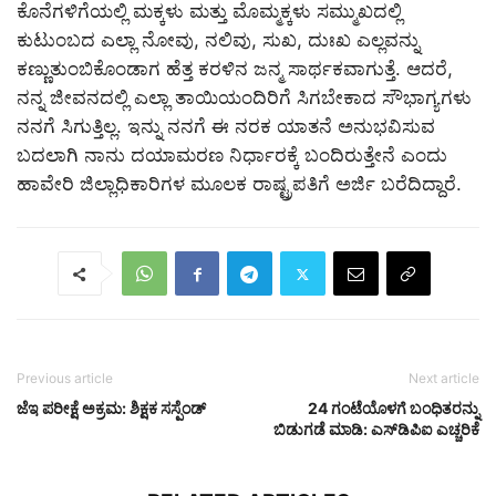
ಕೊನೆಗಳಿಗೆಯಲ್ಲಿ ಮಕ್ಕಳು ಮತ್ತು ಮೊಮ್ಮಕ್ಕಳು ಸಮ್ಮುಖದಲ್ಲಿ
ಕುಟುಂಬದ ಎಲ್ಲಾ ನೋವು, ನಲಿವು, ಸುಖ, ದುಃಖ ಎಲ್ಲವನ್ನು
ಕಣ್ಣುತುಂಬಿಕೊಂಡಾಗ ಹೆತ್ತ ಕರಳಿನ ಜನ್ಮ ಸಾರ್ಥಕವಾಗುತ್ತೆ. ಆದರೆ,
ನನ್ನ ಜೀವನದಲ್ಲಿ ಎಲ್ಲಾ ತಾಯಿಯಂದಿರಿಗೆ ಸಿಗಬೇಕಾದ ಸೌಭಾಗ್ಯಗಳು
ನನಗೆ ಸಿಗುತ್ತಿಲ್ಲ. ಇನ್ನು ನನಗೆ ಈ ನರಕ ಯಾತನೆ ಅನುಭವಿಸುವ
ಬದಲಾಗಿ ನಾನು ದಯಾಮರಣ ನಿರ್ಧಾರಕ್ಕೆ ಬಂದಿರುತ್ತೇನೆ ಎಂದು
ಹಾವೇರಿ ಜಿಲ್ಲಾಧಿಕಾರಿಗಳ ಮೂಲಕ ರಾಷ್ಟ್ರಪತಿಗೆ ಅರ್ಜಿ ಬರೆದಿದ್ದಾರೆ.
Previous article
Next article
ಜೆಇ ಪರೀಕ್ಷೆ ಅಕ್ರಮ: ಶಿಕ್ಷಕ ಸಸ್ಪೆಂಡ್
24 ಗಂಟೆಯೊಳಗೆ ಬಂಧಿತರನ್ನು
ಬಿಡುಗಡೆ ಮಾಡಿ: ಎಸ್​ಡಿಪಿಐ ಎಚ್ಚರಿಕೆ