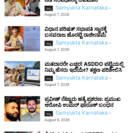
Samyukta Karnataka
-
ರಾಜ್ಯ
August 7, 2026
ವಿಧಾನ ಪರಿಷತ್ ಸಭಾಪತಿ ಸ್ಥಾನಕ್ಕೆ
ಬಸವರಾಜ ಹೊರಟ್ಟಿ ರಾಜೀನಾಮೆ
Samyukta Karnataka
-
ರಾಜ್ಯ
August 7, 2026
ಮತದಾರರೇ ಎಚ್ಚರ! ASDDO ಪಟ್ಟಿಯಲ್ಲಿ
ನಿಮ್ಮ ಹೆಸರು ಇದೆಯೇ? ತಕ್ಷಣ ಪರಿಶೀಲಿಸಿ
Samyukta Karnataka
-
ರಾಜ್ಯ
August 7, 2026
ಪ್ರವೀಣ್ ನೆಟ್ಟಾರು ಹತ್ಯೆ ಪ್ರಕರಣ: ಪ್ರಮುಖ
ಆರೋಪಿ ಉಮರ್ ಫಾರೂಕ್ ಬಂಧನ
Samyukta Karnataka
-
ರಾಜ್ಯ
August 6, 2026