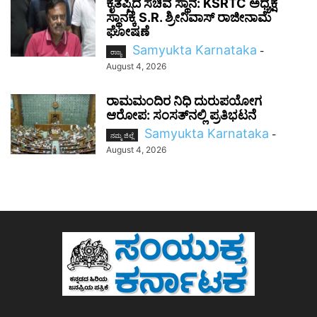
ಕೈತಪ್ಪಿದ ಸಚಿವ ಸ್ಥಾನ: KSRTC ಅಧ್ಯಕ್ಷ
ಸ್ಥಾನಕ್ಕೆ S.R. ಶ್ರೀನಿವಾಸ್ ರಾಜೀನಾಮೆ
ಘೋಷಣೆ
Samyukta Karnataka
-
ರಾಜ್ಯ
August 4, 2026
ರಾಮಮಂದಿರ ನಿಧಿ ದುರುಪಯೋಗ
ಆರೋಪ: ಸಂಸತ್‌ನಲ್ಲಿ ಪ್ರತಿಭಟನೆ
Samyukta Karnataka
-
ನಮ್ಮ ಜಿಲ್ಲೆ
August 4, 2026