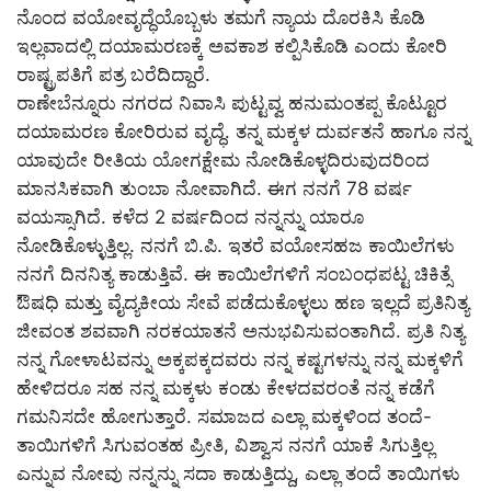
ನೊಂದ ವಯೋವೃದ್ಧೆಯೊಬ್ಬಳು ತಮಗೆ ನ್ಯಾಯ ದೊರಕಿಸಿ ಕೊಡಿ
ಇಲ್ಲವಾದಲ್ಲಿ ದಯಾಮರಣಕ್ಕೆ ಅವಕಾಶ ಕಲ್ಪಿಸಿಕೊಡಿ ಎಂದು ಕೋರಿ
ರಾಷ್ಟ್ರಪತಿಗೆ ಪತ್ರ ಬರೆದಿದ್ದಾರೆ.
ರಾಣೇಬೆನ್ನೂರು ನಗರದ ನಿವಾಸಿ ಪುಟ್ಟವ್ವ ಹನುಮಂತಪ್ಪ ಕೊಟ್ಟೂರ
ದಯಾಮರಣ ಕೋರಿರುವ ವೃದ್ಧೆ. ತನ್ನ ಮಕ್ಕಳ ದುರ್ವತನೆ ಹಾಗೂ ನನ್ನ
ಯಾವುದೇ ರೀತಿಯ ಯೋಗಕ್ಷೇಮ ನೋಡಿಕೊಳ್ಳದಿರುವುದರಿಂದ
ಮಾನಸಿಕವಾಗಿ ತುಂಬಾ ನೋವಾಗಿದೆ. ಈಗ ನನಗೆ 78 ವರ್ಷ
ವಯಸ್ಸಾಗಿದೆ. ಕಳೆದ 2 ವರ್ಷದಿಂದ ನನ್ನನ್ನು ಯಾರೂ
ನೋಡಿಕೊಳ್ಳುತ್ತಿಲ್ಲ. ನನಗೆ ಬಿ.ಪಿ. ಇತರೆ ವಯೋಸಹಜ ಕಾಯಿಲೆಗಳು
ನನಗೆ ದಿನನಿತ್ಯ ಕಾಡುತ್ತಿವೆ. ಈ ಕಾಯಿಲೆಗಳಿಗೆ ಸಂಬಂಧಪಟ್ಟ ಚಿಕಿತ್ಸೆ
ಔಷಧಿ ಮತ್ತು ವೈದ್ಯಕೀಯ ಸೇವೆ ಪಡೆದುಕೊಳ್ಳಲು ಹಣ ಇಲ್ಲದೆ ಪ್ರತಿನಿತ್ಯ
ಜೀವಂತ ಶವವಾಗಿ ನರಕಯಾತನೆ ಅನುಭವಿಸುವಂತಾಗಿದೆ. ಪ್ರತಿ ನಿತ್ಯ
ನನ್ನ ಗೋಳಾಟವನ್ನು ಅಕ್ಕಪಕ್ಕದವರು ನನ್ನ ಕಷ್ಟಗಳನ್ನು ನನ್ನ ಮಕ್ಕಳಿಗೆ
ಹೇಳಿದರೂ ಸಹ ನನ್ನ ಮಕ್ಕಳು ಕಂಡು ಕೇಳದವರಂತೆ ನನ್ನ ಕಡೆಗೆ
ಗಮನಿಸದೇ ಹೋಗುತ್ತಾರೆ. ಸಮಾಜದ ಎಲ್ಲಾ ಮಕ್ಕಳಿಂದ ತಂದೆ-
ತಾಯಿಗಳಿಗೆ ಸಿಗುವಂತಹ ಪ್ರೀತಿ, ವಿಶ್ವಾಸ ನನಗೆ ಯಾಕೆ ಸಿಗುತ್ತಿಲ್ಲ
ಎನ್ನುವ ನೋವು ನನ್ನನ್ನು ಸದಾ ಕಾಡುತ್ತಿದ್ದು, ಎಲ್ಲಾ ತಂದೆ ತಾಯಿಗಳು