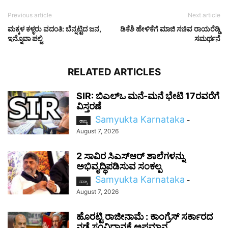
Previous article
Next article
ಮಕ್ಕಳ ಕಳ್ಳರು ವದಂತಿ: ಬೆನ್ನಟ್ಟಿದ ಜನ,
ಡಿಕೆಶಿ ಹೇಳಿಕೆಗೆ ಮಾಜಿ ಸಚಿವ ರಾಯರೆಡ್ಡಿ
ಇನ್ನೊವಾ ಪಲ್ಟಿ
ಸಮರ್ಥನೆ
RELATED ARTICLES
SIR: ಬಿಎಲ್ಒ ಮನೆ-ಮನೆ ಭೇಟಿ 17ರವರೆಗೆ
ವಿಸ್ತರಣೆ
Samyukta Karnataka
-
ರಾಜ್ಯ
August 7, 2026
2 ಸಾವಿರ ಸಿಎಸ್‌ಆರ್ ಶಾಲೆಗಳನ್ನು
ಅಭಿವೃದ್ಧಿಪಡಿಸುವ ಸಂಕಲ್ಪ
Samyukta Karnataka
-
ರಾಜ್ಯ
August 7, 2026
ಹೊರಟ್ಟಿ ರಾಜೀನಾಮೆ : ಕಾಂಗ್ರೆಸ್ ಸರ್ಕಾರದ
ನಡೆ ಸಂವಿಧಾನಕ್ಕೆ ಅಪಮಾನ