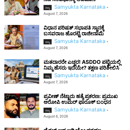
Samyukta Karnataka
-
ರಾಜ್ಯ
August 7, 2026
ವಿಧಾನ ಪರಿಷತ್ ಸಭಾಪತಿ ಸ್ಥಾನಕ್ಕೆ
ಬಸವರಾಜ ಹೊರಟ್ಟಿ ರಾಜೀನಾಮೆ
Samyukta Karnataka
-
ರಾಜ್ಯ
August 7, 2026
ಮತದಾರರೇ ಎಚ್ಚರ! ASDDO ಪಟ್ಟಿಯಲ್ಲಿ
ನಿಮ್ಮ ಹೆಸರು ಇದೆಯೇ? ತಕ್ಷಣ ಪರಿಶೀಲಿಸಿ
Samyukta Karnataka
-
ರಾಜ್ಯ
August 7, 2026
ಪ್ರವೀಣ್ ನೆಟ್ಟಾರು ಹತ್ಯೆ ಪ್ರಕರಣ: ಪ್ರಮುಖ
ಆರೋಪಿ ಉಮರ್ ಫಾರೂಕ್ ಬಂಧನ
Samyukta Karnataka
-
ರಾಜ್ಯ
August 6, 2026