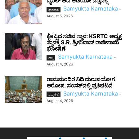
ವೈರಲ್ ಆದ ಆಡಿಯೋ ನನ್ನದಲ್ಲ
Samyukta Karnataka
-
ಧಾರವಾಡ
August 5, 2026
ಕೈತಪ್ಪಿದ ಸಚಿವ ಸ್ಥಾನ: KSRTC ಅಧ್ಯಕ್ಷ
ಸ್ಥಾನಕ್ಕೆ S.R. ಶ್ರೀನಿವಾಸ್ ರಾಜೀನಾಮೆ
ಘೋಷಣೆ
Samyukta Karnataka
-
ರಾಜ್ಯ
August 4, 2026
ರಾಮಮಂದಿರ ನಿಧಿ ದುರುಪಯೋಗ
ಆರೋಪ: ಸಂಸತ್‌ನಲ್ಲಿ ಪ್ರತಿಭಟನೆ
Samyukta Karnataka
-
ನಮ್ಮ ಜಿಲ್ಲೆ
August 4, 2026