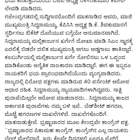
ಭಯ ಕಾಡುತ್ತಿದೆಯೆಂದು ಬಿಜೆಪಿ ಅಧ್ಯಕ್ಷ ನಳೀನಕುಮಾರ ಕಟೀಲ್
ಲೇವಡಿ ಮಾಡಿದರು.
ಗಜೇಂದ್ರಗಡದಲ್ಲಿ ಸುದ್ದಿಗಾರರೊಂದಿಗೆ ಮಾತನಾಡಿದ ಅವರು, ಮಾಜಿ
ಮುಖ್ಯಮಂತ್ರಿ ಸಿದ್ದರಾಮಯ್ಯ, ಕೆಪಿಸಿಸಿ ಅಧ್ಯಕ್ಷ ಡಿ.ಕೆ. ಶಿವಕುಮಾರಗೆ
ಸ್ಪರ್ಧಿಸಲು ಟಿಕೆಟ್ ದೊರೆಯುವ ಬಗ್ಗೆಯೇ ಅನುಮಾನವಾಗಿದೆ.
ಸಿದ್ದರಾಮಯ್ಯ ಮಲ್ಲಿಕಾರ್ಜುನ ಖರ್ಗೆಗೆ ದೋಖಾ ಮಾಡಿ ಸಿಎಂ ಸ್ಥಾನಕ್ಕೆ
ಏರಲಿಕ್ಕೆ ಬಿಡದೇ ದಲಿತ ಮುಖ್ಯಮಂತ್ರಿ ಆಗಲು ಅಡ್ಡಗಾಲು ಹಾಕಿದ್ದಾರೆ.
ಕಲಬುರ್ಗಿಯಲ್ಲಿ ಮಲ್ಲಿಕಾರ್ಜುನ ಖರ್ಗೆ ಸೋಲಿಸಲು ಒಳ ಒಪ್ಪಂದ
ಮಾಡಿಕೊಂಡು ಅನೈತಿಕ ರಾಜಕಾರಣ ಮಾಡಿದ್ದಾರೆ. ಈಗ ಈ ಇಬ್ಬರೂ
ನಾಯಕರಿಗೆ ಭಯ ಪ್ರಾರಂಭವಾಗಿದೆಯೆಂದು ವ್ಯಂಗ್ಯವಾಡಿದರು.
ರಾಜ್ಯದಲ್ಲಿ ವಿರೋಧ ಪಕ್ಷಗಳು ಮಾಡಿರುವ 40 ಪರ್ಸೆಂಟ್ ಆರೋಪ
ಆಧಾರ ರಹಿತ. ಸಿದ್ದರಾಮಯ್ಯ ನ್ಯಾಯವಾದಿಗಳಾಗಿದ್ದವರು. ಸಾಕ್ಷಿ
ಪುರಾವೆಯಿಲ್ಲದೇ ಆರೋಪ ಮಾಡಬಾರದು.. ಸಿದ್ದರಾಮಯ್ಯ ಕಾಲದ
ಅರ್ಕಾವತಿ ಪುರಾವೆಗಳು ನಮ್ಮ ಬಳಿ ಇವೆ.. ಬೆಡ್‌ಶೀಟ್ ಹಗರಣ,
ಮೊಟ್ಟೆ ಹಗರಣಗಳ ದಾಖಲೆಗಳಿವೆ. ದಾಖಲೆಗಳೊಂದಿಗೆ
ಮಾತನಾಡುತ್ತೇವೆ. ಭ್ರಷ್ಟಾಚಾರದ ಮೂಲ ಕೇಂದ್ರವೇ ಕಾಂಗ್ರೆಸ್ ಪಕ್ಷ.
¨ಭ್ರಷ್ಟಾಚಾರದ ಪಿತಾಮಹ ಕಾಂಗ್ರೆಸ್. ಕಾಂಗ್ರೆಸ್‌ನ ಎಲ್ಲ ನಾಯಕರು
ಬೇಲ್ ಮೇಲಿದ್ದಾರೆ. ಇನ್ನು ಕೆಲವೇ ದಿನಗಳಲ್ಲಿ ಎಲ್ಲರೂ ಜೈಲ್‌ಗೆ