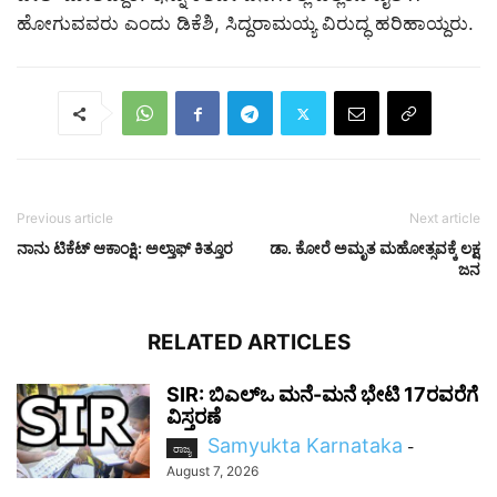
ಹೋಗುವವರು ಎಂದು ಡಿಕೆಶಿ, ಸಿದ್ದರಾಮಯ್ಯ ವಿರುದ್ಧ ಹರಿಹಾಯ್ದರು.
Previous article
Next article
ನಾನು ಟಿಕೆಟ್ ಆಕಾಂಕ್ಷಿ: ಅಲ್ತಾಫ್ ಕಿತ್ತೂರ
ಡಾ. ಕೋರೆ ಅಮೃತ ಮಹೋತ್ಸವಕ್ಕೆ ಲಕ್ಷ
ಜನ
RELATED ARTICLES
SIR: ಬಿಎಲ್ಒ ಮನೆ-ಮನೆ ಭೇಟಿ 17ರವರೆಗೆ
ವಿಸ್ತರಣೆ
Samyukta Karnataka
-
ರಾಜ್ಯ
August 7, 2026