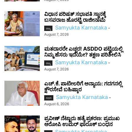
ವಿಧಾನ ಪರಿಷತ್ ಸಭಾಪತಿ ಸ್ಥಾನಕ್ಕೆ
ಬಸವರಾಜ ಹೊರಟ್ಟಿ ರಾಜೀನಾಮೆ
Samyukta Karnataka
-
ರಾಜ್ಯ
August 7, 2026
ಮತದಾರರೇ ಎಚ್ಚರ! ASDDO ಪಟ್ಟಿಯಲ್ಲಿ
ನಿಮ್ಮ ಹೆಸರು ಇದೆಯೇ? ತಕ್ಷಣ ಪರಿಶೀಲಿಸಿ
Samyukta Karnataka
-
ರಾಜ್ಯ
August 7, 2026
ಎಚ್‌.ಕೆ. ಪಾಟೀಲರಿಗೆ ಅನ್ಯಾಯ: ಗದಗನಲ್ಲಿ
ಕ್ಷೌರಸೇವೆ ಬಹಿಷ್ಕಾರ
Samyukta Karnataka
-
ಗದಗ
August 6, 2026
ಪ್ರವೀಣ್ ನೆಟ್ಟಾರು ಹತ್ಯೆ ಪ್ರಕರಣ: ಪ್ರಮುಖ
ಆರೋಪಿ ಉಮರ್ ಫಾರೂಕ್ ಬಂಧನ
Samyukta Karnataka