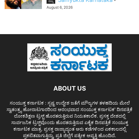
-
ರಾಜ್ಯ
August 6, 2026
ABOUT US
ಸಂಯುಕ್ತ ಕರ್ನಾಟಕ : ಸ್ಪಷ್ಟ ಉದ್ದೇಶ ಜತೆಗೆ ಮೌಲ್ಯಗಳ ತಳಹದಿಯ ಮೇಲೆ
ಸ್ವಾತಂತ್ರ್ಯ ಹೋರಾಟಗಾರರಿಂದ ಆರಂಭವಾದ ಸಂಯುಕ್ತ ಕರ್ನಾಟಕ' ದಿನಪತ್ರಿಕೆ
ಲೋಕಶಿಕ್ಷಣ ಟ್ರಸ್ಟ್ ಹೊರತರುತ್ತಿರುವ ನಿಯತಕಾಲಿಕ. ಪ್ರಸಕ್ತ ದೇಶದಲ್ಲಿ
ಸಾರ್ವಜನಿಕ ಟ್ರಸ್ಟ್‌ವೊಂದು ಹೊರತರುತ್ತಿರುವ ಏಕೈಕ ದಿನಪತ್ರಿಕೆ ಸಂಯುಕ್ತ
ಕರ್ನಾಟಕ ಮಾತ್ರ. ಪ್ರಸಕ್ತ ರಾಜ್ಯಾದ್ಯಂತ ಆರು ಕಡೆಗಳಿಂದ ಏಕಕಾಲದಲ್ಲಿ
ಪ್ರಕಟಿತವಾಗುತ್ತಿದ್ದು, ಪ್ರತಿ ಜಿಲ್ಲೆಗೆ ಪತ್ಯೇಕ ಆವೃತ್ತಿ ಹೊಂದಿದೆ.