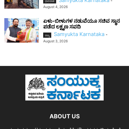
Samyukta Karnataka
-
ಧಾರವಾಡ
August 4, 2026
ಏಳು-ಬೀಳುಗಳ ನಡುವೆಯೂ ಸಚಿವ ಸ್ಥಾನ
ಪಡೆದ ಲಕ್ಷ್ಮಣ ಸವದಿ
Samyukta Karnataka
-
ರಾಜ್ಯ
August 3, 2026
ABOUT US