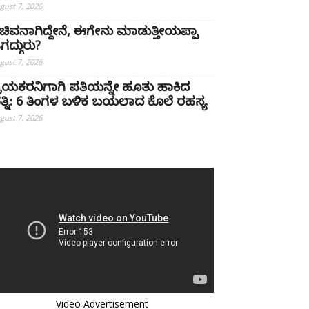
gust 7, 2026
ಚಿವನಾಗಿದ್ದೇನೆ, ಈಗೇನು ಮಾಡುತ್ತೀಯಪ್ಪಾ
ಗದ್ಗುರು?
gust 7, 2026
್ರಿಯಕರನಿಗಾಗಿ ಪತಿಯನ್ನೇ ಹೂತು ಹಾಕಿದ
ತ್ನಿ: 6 ತಿಂಗಳ ಬಳಿಕ ಬಯಲಾದ ಕೊಲೆ ರಹಸ್ಯ
gust 7, 2026
Video Advertisement