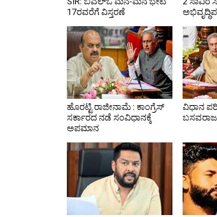
SIR: ಬಿಎಲ್ಒ ಮನೆ-ಮನೆ ಭೇಟಿ
2 ಸಾವಿರ ಸ
17ರವರೆಗೆ ವಿಸ್ತರಣೆ
ಅಭಿವೃದ್ಧಿ
ಹೊರಟ್ಟಿ ರಾಜೀನಾಮೆ : ಕಾಂಗ್ರೆಸ್
ವಿಧಾನ ಪರಿ
ಸರ್ಕಾರದ ನಡೆ ಸಂವಿಧಾನಕ್ಕೆ
ಬಸವರಾಜ 
ಅಪಮಾನ