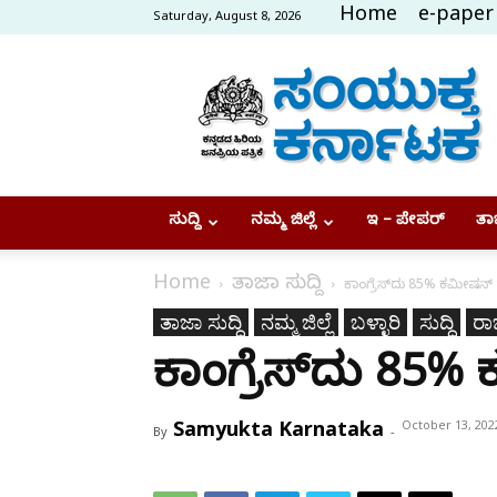
Home
e-paper
Saturday, August 8, 2026
Samyukta
Karnataka
ಸುದ್ದಿ
ನಮ್ಮ ಜಿಲ್ಲೆ
ಇ – ಪೇಪರ್
ತಾಜ
Home
ತಾಜಾ ಸುದ್ದಿ
ಕಾಂಗ್ರೆಸ್‌ದು 85% ಕಮೀಷನ್
ತಾಜಾ ಸುದ್ದಿ
ನಮ್ಮ ಜಿಲ್ಲೆ
ಬಳ್ಳಾರಿ
ಸುದ್ದಿ
ರಾಜ
ಕಾಂಗ್ರೆಸ್‌ದು 85
Samyukta Karnataka
October 13, 202
By
-