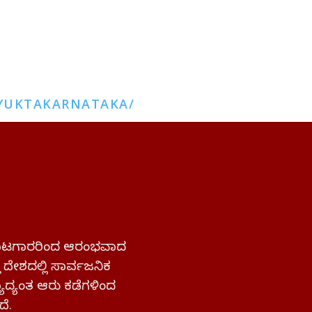
YUKTAKARNATAKA/
 ಹೋರಾಟಗಾರರಿಂದ ಆರಂಭವಾದ
್ತ ದೇಶದಲ್ಲಿ ಸಾರ್ವಜನಿಕ
ಜ್ಯಾದ್ಯಂತ ಆರು ಕಡೆಗಳಿಂದ
ದೆ.