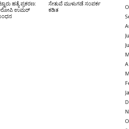
ಟ್ಟಾರು ಹತ್ಯೆ ಪ್ರಕರಣ:
ಸೇತುವೆ ಮುಳುಗಡೆ ಸಂಪರ್ಕ
O
 ಆರೋಪಿ ಉಮರ್
ಕಡಿತ
 ಬಂಧನ
S
A
J
J
M
A
M
F
J
D
N
O