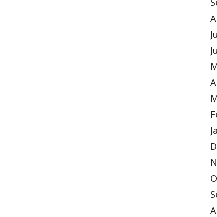
S
A
J
J
M
A
M
F
J
D
N
O
S
A