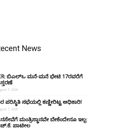
Recent News
IR: ಬಿಎಲ್ಒ ಮನೆ-ಮನೆ ಭೇಟಿ 17ರವರೆಗೆ
ಿಸ್ತರಣೆ
gust 7, 2026
ರ ಪರಿಸ್ಥಿತಿ ಸಭೆಯಲ್ಲಿ ಕಣ್ಣೀರಿಟ್ಟ ಅಧಿಕಾರಿ!
gust 7, 2026
ನಸೇವೆಗೆ ಮಂತ್ರಿಸ್ಥಾನವೇ ಬೇಕೆಂದೇನೂ ಇಲ್ಲ:
ಚ್‌.ಕೆ. ಪಾಟೀಲ