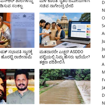
ಿಎಸ್‌ಆರ್ ಶಾಲೆಗಳನ್ನು
ಮಳೆ ಕೊರತೆ: ರೈತರ ಜಮೀನುಗಳಿಗೆ
D
ಪಡಿಸುವ ಸಂಕಲ್ಪ
ಸಚಿವ ನಾಗೇಂದ್ರ ಭೇಟಿ
N
O
S
A
J
J
ಷತ್ ಸಭಾಪತಿ ಸ್ಥಾನಕ್ಕೆ
ಮತದಾರರೇ ಎಚ್ಚರ! ASDDO
ಹೊರಟ್ಟಿ ರಾಜೀನಾಮೆ
ಪಟ್ಟಿಯಲ್ಲಿ ನಿಮ್ಮ ಹೆಸರು ಇದೆಯೇ?
M
ತಕ್ಷಣ ಪರಿಶೀಲಿಸಿ
A
M
F
J
D
N