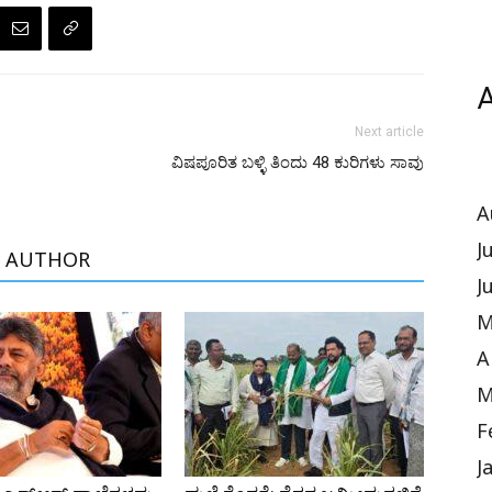
A
Next article
ವಿಷಪೂರಿತ ಬಳ್ಳಿ ತಿಂದು 48 ಕುರಿಗಳು ಸಾವು
A
J
 AUTHOR
J
M
A
M
F
J