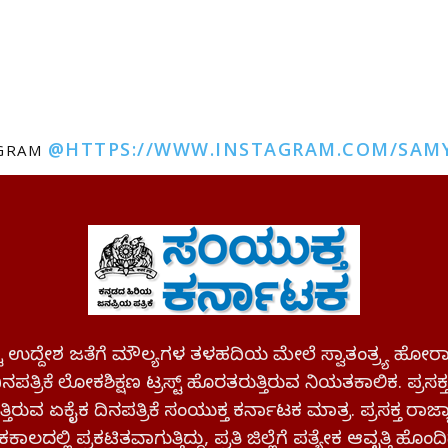
@HTTPS://WWW.INSTAGRAM.COM/SAM
AGRAM
ಪಷ್ಟ ಉದ್ದೇಶ ಜತೆಗೆ ಮೌಲ್ಯಗಳ ತಳಹದಿಯ ಮೇಲೆ ಸ್ವಾತಂತ್ರ್ಯ
ಪತ್ರಿಕೆ ಲೋಕಶಿಕ್ಷಣ ಟ್ರಸ್ಟ್ ಹೊರತರುತ್ತಿರುವ ನಿಯತಕಾಲಿಕ. ಪ್ರಸಕ
್ತಿರುವ ಏಕೈಕ ದಿನಪತ್ರಿಕೆ ಸಂಯುಕ್ತ ಕರ್ನಾಟಕ ಮಾತ್ರ. ಪ್ರಸಕ್ತ ರಾ
ಕಾಲದಲ್ಲಿ ಪ್ರಕಟಿತವಾಗುತ್ತಿದ್ದು, ಪ್ರತಿ ಜಿಲ್ಲೆಗೆ ಪತ್ಯೇಕ ಆವೃತ್ತಿ ಹೊಂದಿ