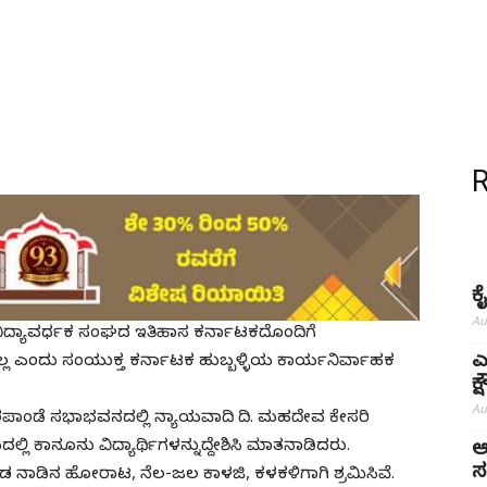
ಕ
Au
ಿದ್ಯಾವರ್ಧಕ ಸಂಘದ ಇತಿಹಾಸ ಕರ್ನಾಟಕದೊಂದಿಗೆ
ಎ
ಯವಿಲ್ಲ ಎಂದು ಸಂಯುಕ್ತ ಕರ್ನಾಟಕ ಹುಬ್ಬಳ್ಳಿಯ ಕಾರ್ಯನಿರ್ವಾಹಕ
ಕ
Au
ಪಾಂಡೆ ಸಭಾಭವನದಲ್ಲಿ ನ್ಯಾಯವಾದಿ ದಿ. ಮಹದೇವ ಕೇಸರಿ
್ಲಿ ಕಾನೂನು ವಿದ್ಯಾರ್ಥಿಗಳನ್ನುದ್ದೇಶಿಸಿ ಮಾತನಾಡಿದರು.
ಅ
ಸ
ಕನ್ನಡ ನಾಡಿನ ಹೋರಾಟ, ನೆಲ-ಜಲ ಕಾಳಜಿ, ಕಳಕಳಿಗಾಗಿ ಶ್ರಮಿಸಿವೆ.