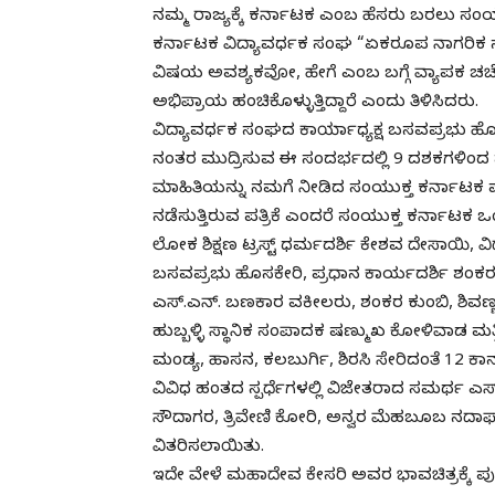
ನಮ್ಮ ರಾಜ್ಯಕ್ಕೆ ಕರ್ನಾಟಕ ಎಂಬ ಹೆಸರು ಬರಲು ಸ
ಕರ್ನಾಟಕ ವಿದ್ಯಾವರ್ಧಕ ಸಂಘ “ಏಕರೂಪ ನಾಗರಿಕ ಸಂಹ
ವಿಷಯ ಅವಶ್ಯಕವೋ, ಹೇಗೆ ಎಂಬ ಬಗ್ಗೆ ವ್ಯಾಪಕ ಚರ್ಚೆ 
ಅಭಿಪ್ರಾಯ ಹಂಚಿಕೊಳ್ಳುತ್ತಿದ್ದಾರೆ ಎಂದು ತಿಳಿಸಿದರು.
ವಿದ್ಯಾವರ್ಧಕ ಸಂಘದ ಕಾರ್ಯಾಧ್ಯಕ್ಷ ಬಸವಪ್ರಭು ಹ
ನಂತರ ಮುದ್ರಿಸುವ ಈ ಸಂದರ್ಭದಲ್ಲಿ 9 ದಶಕಗಳಿಂದ ನ
ಮಾಹಿತಿಯನ್ನು ನಮಗೆ ನೀಡಿದ ಸಂಯುಕ್ತ ಕರ್ನಾಟಕ ಪತ್ರಿ
ನಡೆಸುತ್ತಿರುವ ಪತ್ರಿಕೆ ಎಂದರೆ ಸಂಯುಕ್ತ ಕರ್ನಾಟಕ
ಲೋಕ ಶಿಕ್ಷಣ ಟ್ರಸ್ಟ್ ಧರ್ಮದರ್ಶಿ ಕೇಶವ ದೇಸಾಯಿ, ವಿದ
ಬಸವಪ್ರಭು ಹೊಸಕೇರಿ, ಪ್ರಧಾನ ಕಾರ್ಯದರ್ಶಿ ಶಂಕರ ಹಲಗ
ಎಸ್.ಎನ್. ಬಣಕಾರ ವಕೀಲರು, ಶಂಕರ ಕುಂಬಿ, ಶಿವಣ್ಣ 
ಹುಬ್ಬಳ್ಳಿ ಸ್ಥಾನಿಕ ಸಂಪಾದಕ ಷಣ್ಮುಖ ಕೋಳಿವಾಡ ಮತ್ತ
ಮಂಡ್ಯ, ಹಾಸನ, ಕಲಬುರ್ಗಿ, ಶಿರಸಿ ಸೇರಿದಂತೆ 12 ಕಾನೂ
ವಿವಿಧ ಹಂತದ ಸ್ಪರ್ಧೆಗಳಲ್ಲಿ ವಿಜೇತರಾದ ಸಮರ್ಥ
ಸೌದಾಗರ, ತ್ರಿವೇಣಿ ಕೋರಿ, ಅನ್ವರ ಮೆಹಬೂಬ ನದಾಫ್,
ವಿತರಿಸಲಾಯಿತು.
ಇದೇ ವೇಳೆ ಮಹಾದೇವ ಕೇಸರಿ ಅವರ ಭಾವಚಿತ್ರಕ್ಕೆ ಪ