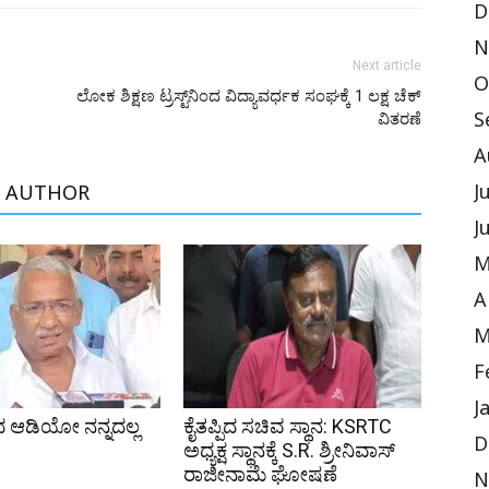
D
N
Next article
O
ಲೋಕ ಶಿಕ್ಷಣ ಟ್ರಸ್ಟ್‌ನಿಂದ ವಿದ್ಯಾವರ್ಧಕ ಸಂಘಕ್ಕೆ 1 ಲಕ್ಷ ಚೆಕ್
ವಿತರಣೆ
S
A
J
 AUTHOR
J
M
A
M
F
J
 ಆಡಿಯೋ ನನ್ನದಲ್ಲ
ಕೈತಪ್ಪಿದ ಸಚಿವ ಸ್ಥಾನ: KSRTC
D
ಅಧ್ಯಕ್ಷ ಸ್ಥಾನಕ್ಕೆ S.R. ಶ್ರೀನಿವಾಸ್
ರಾಜೀನಾಮೆ ಘೋಷಣೆ
N