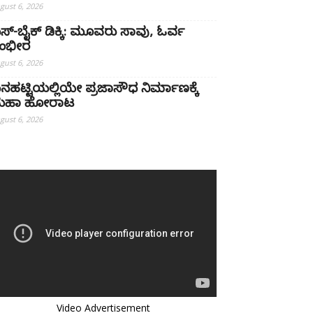
gust 6, 2026
ಸ್-ಬೈಕ್ ಡಿಕ್ಕಿ: ಮೂವರು ಸಾವು, ಓರ್ವ
ಂಭೀರ
gust 6, 2026
ನಹಟ್ಟಿಯಲ್ಲಿಯೇ ಪ್ರಜಾಸೌಧ ನಿರ್ಮಾಣಕ್ಕೆ
ಹಾ ಹೋರಾಟ
gust 6, 2026
Video Advertisement