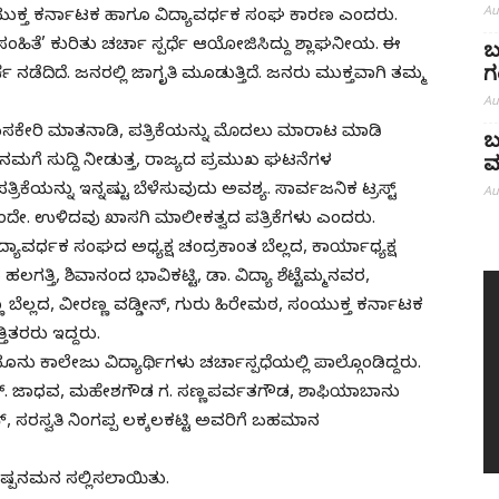
Au
ಂಯುಕ್ತ ಕರ್ನಾಟಕ ಹಾಗೂ ವಿದ್ಯಾವರ್ಧಕ ಸಂಘ ಕಾರಣ ಎಂದರು.
ಿತೆ’ ಕುರಿತು ಚರ್ಚಾ ಸ್ಪರ್ಧೆ ಆಯೋಜಿಸಿದ್ದು ಶ್ಲಾಘನೀಯ. ಈ
ಬ
ಗ
ನಡೆದಿದೆ. ಜನರಲ್ಲಿ ಜಾಗೃತಿ ಮೂಡುತ್ತಿದೆ. ಜನರು ಮುಕ್ತವಾಗಿ ತಮ್ಮ
Au
ೊಸಕೇರಿ ಮಾತನಾಡಿ, ಪತ್ರಿಕೆಯನ್ನು ಮೊದಲು ಮಾರಾಟ ಮಾಡಿ
ಬ
ಮಗೆ ಸುದ್ದಿ ನೀಡುತ್ತ, ರಾಜ್ಯದ ಪ್ರಮುಖ ಘಟನೆಗಳ
ಮ
ಕೆಯನ್ನು ಇನ್ನಷ್ಟು ಬೆಳೆಸುವುದು ಅವಶ್ಯ. ಸಾರ್ವಜನಿಕ ಟ್ರಸ್ಟ್
Au
 ಒಂದೇ. ಉಳಿದವು ಖಾಸಗಿ ಮಾಲೀಕತ್ವದ ಪತ್ರಿಕೆಗಳು ಎಂದರು.
್ಯಾವರ್ಧಕ ಸಂಘದ ಅಧ್ಯಕ್ಷ ಚಂದ್ರಕಾಂತ ಬೆಲ್ಲದ, ಕಾರ್ಯಾಧ್ಯಕ್ಷ
ತ್ತಿ, ಶಿವಾನಂದ ಭಾವಿಕಟ್ಟಿ, ಡಾ. ವಿದ್ಯಾ ಶೆಟ್ಟೆಮ್ಮನವರ,
ಬೆಲ್ಲದ, ವೀರಣ್ಣ ವಡ್ಡೀನ್, ಗುರು ಹಿರೇಮಠ, ಸಂಯುಕ್ತ ಕರ್ನಾಟಕ
ಿತರರು ಇದ್ದರು.
ನು ಕಾಲೇಜು ವಿದ್ಯಾರ್ಥಿಗಳು ಚರ್ಚಾಸ್ಪಧೆಯಲ್ಲಿ ಪಾಲ್ಗೊಂಡಿದ್ದರು.
 ಎಸ್. ಜಾಧವ, ಮಹೇಶಗೌಡ ಗ. ಸಣ್ಣಪರ್ವತಗೌಡ, ಶಾಫಿಯಾಬಾನು
 ಸರಸ್ವತಿ ನಿಂಗಪ್ಪ ಲಕ್ಕಲಕಟ್ಟಿ ಅವರಿಗೆ ಬಹಮಾನ
ುಷ್ಪನಮನ ಸಲ್ಲಿಸಲಾಯಿತು.