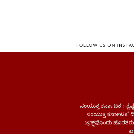
FOLLOW US ON INST
ಸಂಯುಕ್ತ ಕರ್ನಾಟಕ : ಸ್
ಸಂಯುಕ್ತ ಕರ್ನಾಟಕ' ದಿನ
ಟ್ರಸ್ಟ್‌ವೊಂದು ಹೊರತರುತ
ಏಕ