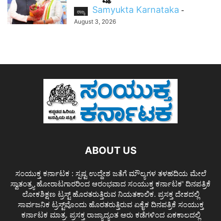
Samyukta Karnataka
-
ರಾಜ್ಯ
August 3, 2026
ABOUT US
ಸಂಯುಕ್ತ ಕರ್ನಾಟಕ : ಸ್ಪಷ್ಟ ಉದ್ದೇಶ ಜತೆಗೆ ಮೌಲ್ಯಗಳ ತಳಹದಿಯ ಮೇಲೆ
ಸ್ವಾತಂತ್ರ್ಯ ಹೋರಾಟಗಾರರಿಂದ ಆರಂಭವಾದ ಸಂಯುಕ್ತ ಕರ್ನಾಟಕ' ದಿನಪತ್ರಿಕೆ
ಲೋಕಶಿಕ್ಷಣ ಟ್ರಸ್ಟ್ ಹೊರತರುತ್ತಿರುವ ನಿಯತಕಾಲಿಕ. ಪ್ರಸಕ್ತ ದೇಶದಲ್ಲಿ
ಸಾರ್ವಜನಿಕ ಟ್ರಸ್ಟ್‌ವೊಂದು ಹೊರತರುತ್ತಿರುವ ಏಕೈಕ ದಿನಪತ್ರಿಕೆ ಸಂಯುಕ್ತ
ಕರ್ನಾಟಕ ಮಾತ್ರ. ಪ್ರಸಕ್ತ ರಾಜ್ಯಾದ್ಯಂತ ಆರು ಕಡೆಗಳಿಂದ ಏಕಕಾಲದಲ್ಲಿ