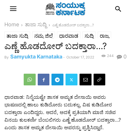
Home
ತಾಜಾ ಸುದ್ದಿ
ಎಣ್ಣೆ ಹೊಡದೋರ್ ಬದಕ್ತಾರಾ…?
ತಾಜಾ ಸುದ್ದಿ
ನಮ್ಮ ಜಿಲ್ಲೆ
ಧಾರವಾಡ
ಸುದ್ದಿ
ರಾಜ್ಯ
ಎಣ್ಣೆ ಹೊಡದೋರ್ ಬದಕ್ತಾರಾ…?
Samyukta Karnataka
244
0
By
-
October 17, 2022
ಧಾರವಾಡ: ನಿನ್ನೆಯಷ್ಟೇ ಶಾಸಕ ಅಮೃತ ದೇಸಾಯಿ ಅವರು
ಭಾಷಣದಲ್ಲಿ ಹಾಲು ಕುಡಿದೋರು ಬದುಕಲ್ಲ, ವಿಷ ಕುಡಿದೋರ
ಬದಕ್ತಾರಾ ಎಂದಿದ್ದರು. ಆದರೆ, ಅದಕ್ಕೆ ಪ್ರತಿಯಾಗಿ ಮಾಜಿ ಸಚಿವ
ವಿನಯ ಕುಲಕರ್ಣಿ ಬೆಂಬಲಿಗರು ಎಣ್ಣೆ ಹೊಡದೋರ್ ಬದಕ್ತಾರಾ…?
ಎಂದು ಶಾಸಕ ಅಮೃತ ದೇಸಾಯಿ ಅವರನ್ನು ಪ್ರಶ್ನಿಸಿದ್ದಾರೆ.