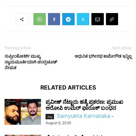
Previous article
Next article
ಸುಪ್ರೀಂಕೋರ್ಟ್‌ ಮುಖ್ಯ
ಆಧುನಿಕ ಭಗೀರಥ ಕಾಮೇಗೌಡ ಇನ್ನಿಲ್ಲ
ನ್ಯಾಯಮೂರ್ತಿಯಾಗಿ ಚಂದ್ರಚೂಡ್‌
ನೇಮಕ
RELATED ARTICLES
ಪ್ರವೀಣ್ ನೆಟ್ಟಾರು ಹತ್ಯೆ ಪ್ರಕರಣ: ಪ್ರಮುಖ
ಆರೋಪಿ ಉಮರ್ ಫಾರೂಕ್ ಬಂಧನ
Samyukta Karnataka
-
ರಾಜ್ಯ
August 6, 2026