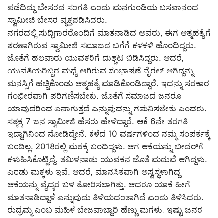
ಪಡೆದಿದ್ದು ಬೇಸರದ ಸಂಗತಿ ಎಂದು ಮನಗುಂಡಿಯ ಬಸವಾನಂದ
ಸ್ವಾಮೀಜಿ ಬೇಸರ ವ್ಯಕ್ತಪಡಿಸಿದರು.
ನಗರದಲ್ಲಿ ಸುದ್ದಿಗಾರರೊಂದಿಗೆ ಮಾತನಾಡಿದ ಅವರು, ಈಗ ಆತ್ಮಹತ್ಯೆಗೆ
ಶರಣಾಗಿರುವ ಸ್ವಾಮೀಜಿ ಸಮಾಜದ ಬಗೆಗೆ ಕಳಕಳಿ ಹೊಂದಿದ್ದರು.
ಜೊತೆಗೆ ಹಲವಾರು ಯುವಕರಿಗೆ ದುಶ್ಚಟ ಬಿಡಿಸಿದ್ದರು. ಆದರೆ,
ಯುವತಿಯರಿಬ್ಬರ ಮಧ್ಯೆ ಆಗಿರುವ ಸಂಭಾಷಣೆ ವೈರಲ್ ಆಗಿದ್ದನ್ನು
ಮನಸ್ಸಿಗೆ ಹಚ್ಚಿಕೊಂಡು ಆತ್ಮಹತ್ಯೆ ಮಾಡಿಕೊಂಡಿದ್ದಾರೆ. ಇದನ್ನು ಸರಕಾರ
ಗಂಭೀರವಾಗಿ ಪರಿಗಣಿಸಬೇಕು. ಜೊತೆಗೆ ಸಮಾಜದ ಜನರೂ
ಯಾವುದರಿಂದ ಏನಾಗುತ್ತದೆ ಎನ್ನುವುದನ್ನು ಗಮನಿಸಬೇಕು ಎಂದರು.
ಸತ್ಯಕ್ಕ 7 ಜನ ಸ್ವಾಮೀಜಿ ಹೆಸರು ಹೇಳಿದ್ದಾರೆ. ಆಕೆ 6ನೇ ತರಗತಿ
ಇದ್ದಾಗಿನಿಂದ ನೋಡಿದ್ದೇನೆ. ಕಳೆದ 10 ವರ್ಷಗಳಿಂದ ನಮ್ಮ ಸಂಪರ್ಕಕ್ಕೆ
ಬಂದಿಲ್ಲ. 2018ರಲ್ಲಿ ಮಠಕ್ಕೆ ಬಂದಿದ್ದಳು. ಆಗ ಆಕೆಯನ್ನು ಬೀದರ್‌ಗೆ
ಕಳುಹಿಸಿಕೊಟ್ಟಿದ್ದೆ. ತಮಿಳನಾಡು ಯುವಕನ ಜೊತೆ ಮದುವೆ ಆಗಿದ್ದಳು.
ಎರಡು ಮಕ್ಕಳು ಇವೆ. ಆದರೆ, ಮಾನಸಿಕವಾಗಿ ಅಸ್ವಸ್ಥಳಾಗಿದ್ದ
ಆಕೆಯನ್ನು ವೈದ್ಯರ ಬಳಿ ತೋರಿಸಲಾಗಿತ್ತು. ಆದರೂ ಯಾಕೆ ಹೀಗೆ
ಮಾತನಾಡಿದ್ದಾಳೆ ಎನ್ನುವುದು ತಿಳಿಯದಂತಾಗಿದೆ ಎಂದು ತಿಳಿಸಿದರು.
ರುದ್ರಮ್ಮ ಎಂಬ ಮಹಿಳೆ ಬೇಜವಾಬ್ದಾರಿ ಹೆಣ್ಣು ಮಗಳು. ಇಷ್ಟು ಜನರ