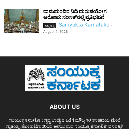
ರಾಮಮಂದಿರ ನಿಧಿ ದುರುಪಯೋಗ
ಆರೋಪ: ಸಂಸತ್‌ನಲ್ಲಿ ಪ್ರತಿಭಟನೆ
Samyukta Karnataka
-
ನಮ್ಮ ಜಿಲ್ಲೆ
August 4, 2026
ABOUT US
ಸಂಯುಕ್ತ ಕರ್ನಾಟಕ : ಸ್ಪಷ್ಟ ಉದ್ದೇಶ ಜತೆಗೆ ಮೌಲ್ಯಗಳ ತಳಹದಿಯ ಮೇಲೆ
ಸ್ವಾತಂತ್ರ್ಯ ಹೋರಾಟಗಾರರಿಂದ ಆರಂಭವಾದ ಸಂಯುಕ್ತ ಕರ್ನಾಟಕ' ದಿನಪತ್ರಿಕೆ