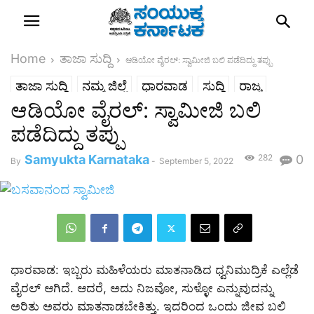
Home
ತಾಜಾ ಸುದ್ದಿ
ಆಡಿಯೋ ವೈರಲ್: ಸ್ವಾಮೀಜಿ ಬಲಿ ಪಡೆದಿದ್ದು ತಪ್ಪು
ತಾಜಾ ಸುದ್ದಿ
ನಮ್ಮ ಜಿಲ್ಲೆ
ಧಾರವಾಡ
ಸುದ್ದಿ
ರಾಜ್ಯ
ಆಡಿಯೋ ವೈರಲ್: ಸ್ವಾಮೀಜಿ ಬಲಿ
ಪಡೆದಿದ್ದು ತಪ್ಪು
Samyukta Karnataka
282
0
By
-
September 5, 2022
ಧಾರವಾಡ: ಇಬ್ಬರು ಮಹಿಳೆಯರು ಮಾತನಾಡಿದ ಧ್ವನಿಮುದ್ರಿಕೆ ಎಲ್ಲೆಡೆ
ವೈರಲ್ ಆಗಿದೆ. ಆದರೆ, ಅದು ನಿಜವೋ, ಸುಳ್ಳೋ ಎನ್ನುವುದನ್ನು
ಅರಿತು ಅವರು ಮಾತನಾಡಬೇಕಿತ್ತು. ಇದರಿಂದ ಒಂದು ಜೀವ ಬಲಿ