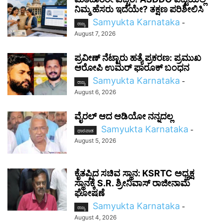
ನಿಮ್ಮ ಹೆಸರು ಇದೆಯೇ? ತಕ್ಷಣ ಪರಿಶೀಲಿಸಿ
Samyukta Karnataka
-
ರಾಜ್ಯ
August 7, 2026
ಪ್ರವೀಣ್ ನೆಟ್ಟಾರು ಹತ್ಯೆ ಪ್ರಕರಣ: ಪ್ರಮುಖ
ಆರೋಪಿ ಉಮರ್ ಫಾರೂಕ್ ಬಂಧನ
Samyukta Karnataka
-
ರಾಜ್ಯ
August 6, 2026
ವೈರಲ್ ಆದ ಆಡಿಯೋ ನನ್ನದಲ್ಲ
Samyukta Karnataka
-
ಧಾರವಾಡ
August 5, 2026
ಕೈತಪ್ಪಿದ ಸಚಿವ ಸ್ಥಾನ: KSRTC ಅಧ್ಯಕ್ಷ
ಸ್ಥಾನಕ್ಕೆ S.R. ಶ್ರೀನಿವಾಸ್ ರಾಜೀನಾಮೆ
ಘೋಷಣೆ
Samyukta Karnataka
-
ರಾಜ್ಯ
August 4, 2026