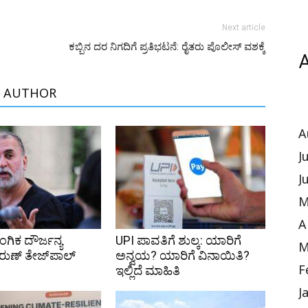
Next article
ಕಬ್ಬಿನ ದರ ನಿಗದಿಗೆ ಪ್ರತಿಭಟನೆ: ರೈತರು ಪೊಲೀಸ್‌ ವಶಕ್ಕೆ
A
 AUTHOR
A
J
J
M
A
ಗಿಕ ದೌರ್ಜನ್ಯ
UPI ಪಾವತಿಗೆ ಶುಲ್ಕ: ಯಾರಿಗೆ
M
ರುಣ್ ತೇಜ್‌ಪಾಲ್
ಅನ್ವಯ? ಯಾರಿಗೆ ವಿನಾಯಿತಿ?
ಇಲ್ಲಿದೆ ಮಾಹಿತಿ
F
J