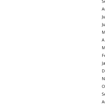
S
A
J
J
M
A
M
F
J
D
N
O
S
A