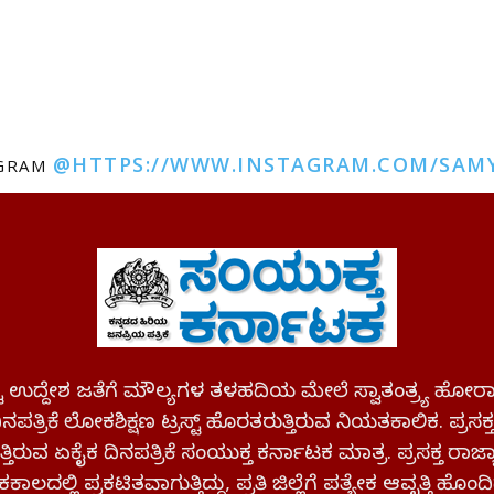
@HTTPS://WWW.INSTAGRAM.COM/SAM
AGRAM
ಪಷ್ಟ ಉದ್ದೇಶ ಜತೆಗೆ ಮೌಲ್ಯಗಳ ತಳಹದಿಯ ಮೇಲೆ ಸ್ವಾತಂತ್ರ್ಯ
ಪತ್ರಿಕೆ ಲೋಕಶಿಕ್ಷಣ ಟ್ರಸ್ಟ್ ಹೊರತರುತ್ತಿರುವ ನಿಯತಕಾಲಿಕ. ಪ್ರಸಕ
್ತಿರುವ ಏಕೈಕ ದಿನಪತ್ರಿಕೆ ಸಂಯುಕ್ತ ಕರ್ನಾಟಕ ಮಾತ್ರ. ಪ್ರಸಕ್ತ ರಾ
ಕಾಲದಲ್ಲಿ ಪ್ರಕಟಿತವಾಗುತ್ತಿದ್ದು, ಪ್ರತಿ ಜಿಲ್ಲೆಗೆ ಪತ್ಯೇಕ ಆವೃತ್ತಿ ಹೊಂದಿ