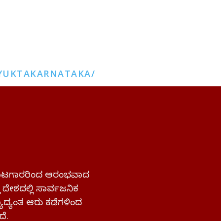
YUKTAKARNATAKA/
 ಹೋರಾಟಗಾರರಿಂದ ಆರಂಭವಾದ
್ತ ದೇಶದಲ್ಲಿ ಸಾರ್ವಜನಿಕ
ಜ್ಯಾದ್ಯಂತ ಆರು ಕಡೆಗಳಿಂದ
ದೆ.