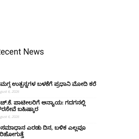
Recent News
ೈಮಗ್ಗ ಉತ್ಪನ್ನಗಳ ಬಳಕೆಗೆ ಪ್ರಧಾನಿ ಮೋದಿ ಕರೆ
gust 6, 2026
ಚ್‌.ಕೆ. ಪಾಟೀಲರಿಗೆ ಅನ್ಯಾಯ: ಗದಗನಲ್ಲಿ
್ಷೌರಸೇವೆ ಬಹಿಷ್ಕಾರ
gust 6, 2026
ಸಮಾಧಾನ ಎರಡು ದಿನ, ಬಳಿಕ ಎಲ್ಲವೂ
ರಿಹೋಗುತ್ತೆ