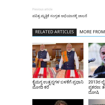
Previous article
ಪವಿತ್ರ ಮೃತ್ತಿಕೆ ಸಂಗ್ರಹ ಅಭಿಯಾನಕ್ಕೆ ಚಾಲನೆ
RELATED ARTICLES
MORE FROM
ಕೈಮಗ್ಗ ಉತ್ಪನ್ನಗಳ ಬಳಕೆಗೆ ಪ್ರಧಾನಿ
2013ರ ಲೈಂ
ಮೋದಿ ಕರೆ
ಪ್ರಕರಣ: ತ
ದೋಷಿ