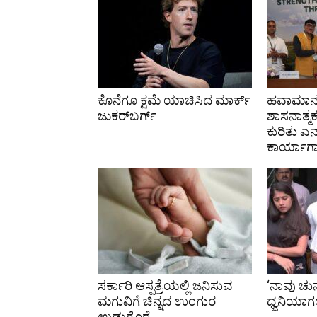
ಕೊನೆಗೂ ಕ್ಷಮೆ ಯಾಚಿಸಿದ ಮಾರ್ಕ್
ಹವಾಮಾನ-
ಜುಕರ್‌ಬರ್ಗ್
ಶಾಸನಾತ್ಮಕ
ಕುರಿತು ಎನ
ಕಾರ್ಯಾ
ಸರ್ಕಾರಿ ಆಸ್ಪತ್ರೆಯಲ್ಲಿ ಜನಿಸುವ
‘ನಾವು ಚು
ಮಗುವಿಗೆ ಚಿನ್ನದ ಉಂಗುರ
ಧ್ವನಿಯಾಗಲ
ಉಡುಗೊರೆ