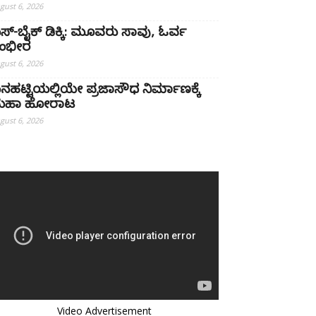
gust 6, 2026
ಸ್-ಬೈಕ್ ಡಿಕ್ಕಿ: ಮೂವರು ಸಾವು, ಓರ್ವ
ಂಭೀರ
gust 6, 2026
ನಹಟ್ಟಿಯಲ್ಲಿಯೇ ಪ್ರಜಾಸೌಧ ನಿರ್ಮಾಣಕ್ಕೆ
ಹಾ ಹೋರಾಟ
gust 6, 2026
Video Advertisement