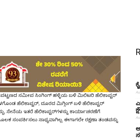
ಕ
Au
ಟ್ಟಣದ ಸಮೀಪ ಸಿಂಗಿಂಗ್ ಹಳ್ಳಿಯ ಬಳಿ ಮಿಲಿಟರಿ ಹೆಲಿಕಾಪ್ಟರ್
ಎ
ೊಂಡ ಹೆಲಿಕಾಪ್ಟರ್, ದೂರದ ಮಿಗ್ಗಿಂಗ್ ಬಳಿ ಹೆಲಿಕಾಪ್ಟರ್
ಕ
, ಸೇನೆಯ ಇತರೆ ಹೆಲಿಕಾಪ್ಟರ್‌ಗಳನ್ನು ಕಾರ್ಯಾಚರಣೆಗೆ
Au
ಲಕ ಸಂಪರ್ಕಿಸಲು ಸಾಧ್ಯವಾಗಿಲ್ಲ. ಈಗಾಗಲೇ ರಕ್ಷಣಾ ತಂಡವನ್ನು
ಅ
ಸ