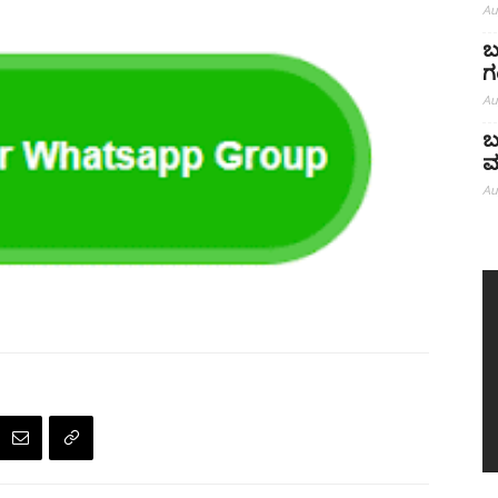
Au
ಬ
ಗ
Au
ಬ
ಮ
Au