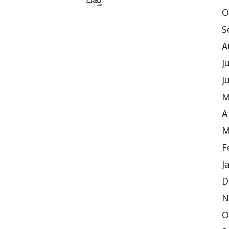
O
S
A
J
J
M
A
M
F
J
D
N
O