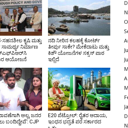
D
N
O
S
ಸಹನಶೀಲ ಕೃಷಿ ಮತ್ತು
ನದಿ ನೀರಿನ ಕಲಹಕ್ಕೆ ಕೋರ್ಟ್
A
 ಸಾಮರ್ಥ್ಯ ನಿರ್ಮಾಣ
ತೀರ್ಪು ಸಾಕೇ? ಮೇಕೆದಾಟು ಮತ್ತು
J
್‌ಎಫ್‌ಪಿಆರ್‌ಸಿ
ಕಿಶೌ ಯೋಜನೆಗಳ ಸಕ್ಸಸ್ ಪಾಠ
ಗಾರ ಆಯೋಜನೆ
ಇಲ್ಲಿದೆ
J
M
A
M
F
J
ನಾವಣೆಗಾಗಿ ಅಲ್ಲ, ಜನರ
E20 ಪೆಟ್ರೋಲ್: ರೈತರ ಆದಾಯ,
D
ು ಬಂದಿದ್ದೇವೆ’: CJP
ಇಂಧನ ಭದ್ರತೆ ಪರ ಸರ್ಕಾರದ
N
ಒತ್ತು