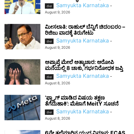
Samyukta Karnataka
-
ದೇಶ
August 9, 2026
ಮೀಸಲಾತಿ: ರಾಹುಲ್ ಬೆನ್ನಿಗೆ ಚಿದಂಬರಂ –
ರಿಜಿಜು ವಾದಕ್ಕೆ ತಿರುಗೇಟು
Samyukta Karnataka
-
ದೇಶ
August 9, 2026
ಅಪ್ರಾಪ್ತೆ ಮೇಲೆ ಅತ್ಯಾಚಾರ: ಆರೋಪಿ
ಮನೆಯಲ್ಲಿ 8 ಚಾಕು, ಗರ್ಭನಿರೋಧಕ ಜಪ್ತಿ
Samyukta Karnataka
-
ದೇಶ
August 8, 2026
‘ಫ್ಲ್ಯಾಗ್ ಮಾಡಿದ ವಿಷಯ ತಕ್ಷಣ
ತೆಗೆದುಹಾಕಿ’: ಮೆಟಾಗೆ MeitY ಸೂಚನೆ
Samyukta Karnataka
-
ದೇಶ
August 8, 2026
6ನೇ ತಲೆಮಾರಿನ ಯುದ್ಧ ವಿಮಾನ: FCAS