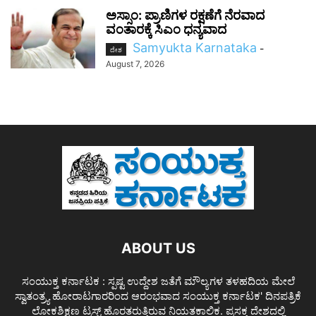
ಅಸ್ಸಾಂ: ಪ್ರಾಣಿಗಳ ರಕ್ಷಣೆಗೆ ನೆರವಾದ
ವಂತಾರಕ್ಕೆ ಸಿಎಂ ಧನ್ಯವಾದ
Samyukta Karnataka
-
ದೇಶ
August 7, 2026
ABOUT US
ಸಂಯುಕ್ತ ಕರ್ನಾಟಕ : ಸ್ಪಷ್ಟ ಉದ್ದೇಶ ಜತೆಗೆ ಮೌಲ್ಯಗಳ ತಳಹದಿಯ ಮೇಲೆ
ಸ್ವಾತಂತ್ರ್ಯ ಹೋರಾಟಗಾರರಿಂದ ಆರಂಭವಾದ ಸಂಯುಕ್ತ ಕರ್ನಾಟಕ' ದಿನಪತ್ರಿಕೆ
ಲೋಕಶಿಕ್ಷಣ ಟ್ರಸ್ಟ್ ಹೊರತರುತ್ತಿರುವ ನಿಯತಕಾಲಿಕ. ಪ್ರಸಕ್ತ ದೇಶದಲ್ಲಿ