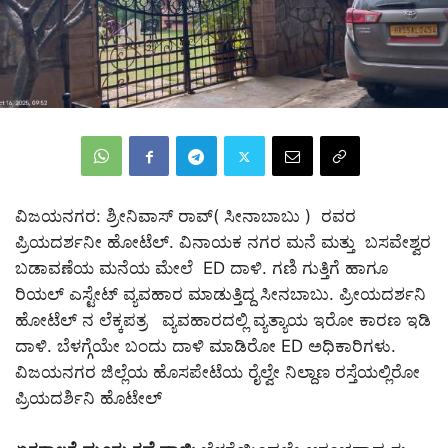
ವಿಜಯನಗರ: ಶ್ರೀನಿವಾಸ್ ರಾವ್( ಸೀನಾಬಾಬು ) ರವರ
ಪ್ರಿಯದರ್ಶನೀ ಹೋಟೆಲ್. ವಿನಾಯಕ ನಗರ ಮನೆ ಮತ್ತು ಬಸವೇಶ್ವರ
ಬಡಾವಣೆಯ ಮನೆಯ ಮೇಲೆ ED ದಾಳಿ. ಗಣಿ ಗುತ್ತಿಗೆ ಹಾಗೂ
ರಿಯಲ್ ಎಸ್ಟೇಟ್ ವ್ಯವಹಾರ ಮಾಡುತ್ತಿದ್ದ ಸೀನಬಾಬು. ಪ್ರೀಯದರ್ಶನಿ
ಹೋಟೆಲ್ ನ ಲೆಕ್ಕಪತ್ರ ವ್ಯವಹಾರದಲ್ಲಿ ವ್ಯತ್ಯಾಯ ಇರೋ ಕಾರಣ ಇಡಿ
ದಾಳಿ. ಬೆಳಗ್ಗೆಯೇ ಬಂದು ದಾಳಿ ಮಾಡಿರೋ ED ಅಧಿಕಾರಿಗಳು.
ವಿಜಯನಗರ ಜಿಲ್ಲೆಯ ಹೊಸಪೇಟೆಯ ರೈಲ್ವೇ ನಿಲ್ದಾಣ ರಸ್ತೆಯಲ್ಲಿರೋ
ಪ್ರಿಯದರ್ಶಿನಿ ಹೊಟೇಲ್