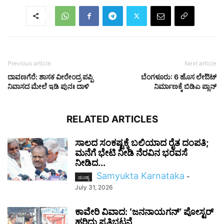
Previous article
Next article
ದಾವಣಗೆರೆ: ಶಾಸಕ ವೀರೇಂದ್ರ ಪಪ್ಪಿ
ಬೆಂಗಳೂರು: 6 ಹೊಸ ಲೇಔಟ್
ನಿವಾಸದ ಮೇಲೆ ಇಡಿ ಪುನಃ ದಾಳಿ
ನಿರ್ಮಾಣಕ್ಕೆ ಬಿಡಿಎ ಪ್ಲಾನ್
RELATED ARTICLES
ಸಾಲದ ಸಂಕಷ್ಟಕ್ಕೆ ಬಲಿಯಾದ ರೈತ ದಂಪತಿ;
ಮನೆಗೆ ಭೇಟಿ ನೀಡಿ ನೆರವಿನ ಭರವಸೆ
ನೀಡಿದ...
Samyukta Karnataka
-
ಮಂಡ್ಯ
July 31, 2026
ಕಾವೇರಿ ವಿವಾದ: ʻಜನನಾಯಗನ್’ ಪೋಸ್ಟರ್
ಹರಿದು ಪ್ರತಿಭಟನೆ