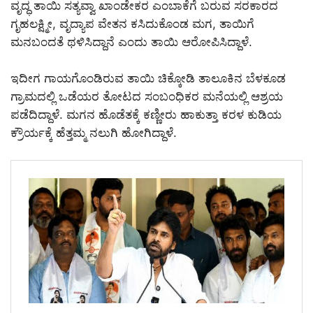
ವೃದ್ಧ ತಾಯಿ ಸತ್ಯವ್ವಾ ಖಾಂಡೇಕರ ಎಂಬಾಕೆಗೆ ಬರುವ ಸರಕಾರದ
ಗೃಹಲಕ್ಷ್ಮೀ, ವೃದ್ಯಾಪ ವೇತನ ಕಸಿದುಕೊಂಡ ಮಗ, ತಾಯಿಗೆ‌
ಮನಬಂದತೆ ಥಳಿಸಿದ್ದಾನೆ ಎಂದು ತಾಯಿ ಆರೋಪಿಸಿದ್ದಾಳೆ.
ಇದೀಗ ಗಾಯಗೊಂಡಿರುವ ತಾಯಿ ಚಿಕ್ಕೋಡಿ ತಾಲೂಕಿನ ಬೆಳಕೂಡ
ಗ್ರಾಮದಲ್ಲಿ ಒಡೆಯರ ತೋಟದ ಸಂಬಂಧಿಕರ ಮನೆಯಲ್ಲಿ ಆಶ್ರಯ
ಪಡೆದಿದ್ದಾಳೆ. ಮಗನ ಹೊಡೆತಕ್ಕೆ ಕಣ್ಣೀರು ಹಾಕುತ್ತಾ ಕರಳ ಕುಡಿಯ
ಕ್ರೌರ್ಯಕ್ಕೆ ಹೆತ್ತಮ್ಮ ನಲುಗಿ ಹೋಗಿದ್ದಾಳೆ.