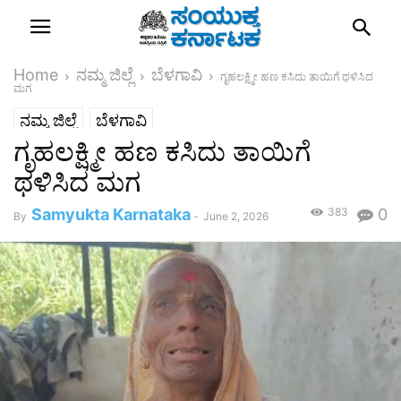
Home
ನಮ್ಮ ಜಿಲ್ಲೆ
ಬೆಳಗಾವಿ
ಗೃಹಲಕ್ಷ್ಮೀ ಹಣ ಕಸಿದು ತಾಯಿಗೆ ಥಳಿಸಿದ
ಮಗ
ನಮ್ಮ ಜಿಲ್ಲೆ
ಬೆಳಗಾವಿ
ಗೃಹಲಕ್ಷ್ಮೀ ಹಣ ಕಸಿದು ತಾಯಿಗೆ
ಥಳಿಸಿದ ಮಗ
Samyukta Karnataka
383
0
By
-
June 2, 2026