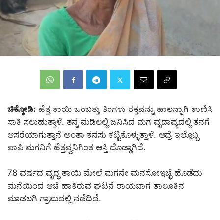
ಚಿಕ್ಕೋಡಿ:
ಹೆತ್ತ ತಾಯಿ ಒಂಬತ್ತು ತಿಂಗಳು ರಕ್ತವನ್ನು ಹಾಲನ್ನಾಗಿ ಉಣಿಸಿ
ಸಾಕಿ ಸಲುಹುತ್ತಾಳೆ. ತನ್ನ ಮಡಿಲಲ್ಲಿ ಜನಿಸಿದ ಮಗ ವೃದಾಪ್ಯದಲ್ಲಿ ತನಗೆ
ಆಸರೆಯಾಗುತ್ತಾನೆ ಅಂತಾ ಕನಸು ಕಟ್ಟಿಕೊಳ್ಳುತ್ತಾಳೆ. ಆದ್ರೆ ಇಲ್ಲೊಬ್ಬ
ಪಾಪಿ ಮಗನಿಗೆ ಹೆತ್ತವ್ವನಿಗಿಂತ ಆಸ್ತಿ ದೊಡ್ಡಾಗಿದೆ.
78 ವರ್ಷದ ವೃದ್ಧ ತಾಯಿ ಮೇಲೆ ಮಗನೇ ಮನಸೋಇಚ್ಛೆ ಹೊಡೆದು
ಮನೆಯಿಂದ ಆಚೆ ಹಾಕಿರುವ ಘಟನೆ ರಾಯಬಾಗ ತಾಲೂಕಿನ
ಮಾಡಲಗಿ ಗ್ರಾಮದಲ್ಲಿ ನಡೆದಿದೆ.