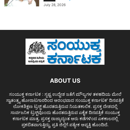
July 28, 2026
ABOUT US
ಸಂಯುಕ್ತ ಕರ್ನಾಟಕ : ಸ್ಪಷ್ಟ ಉದ್ದೇಶ ಜತೆಗೆ ಮೌಲ್ಯಗಳ ತಳಹದಿಯ ಮೇಲೆ
ಸ್ವಾತಂತ್ರ್ಯ ಹೋರಾಟಗಾರರಿಂದ ಆರಂಭವಾದ ಸಂಯುಕ್ತ ಕರ್ನಾಟಕ' ದಿನಪತ್ರಿಕೆ
ಲೋಕಶಿಕ್ಷಣ ಟ್ರಸ್ಟ್ ಹೊರತರುತ್ತಿರುವ ನಿಯತಕಾಲಿಕ. ಪ್ರಸಕ್ತ ದೇಶದಲ್ಲಿ
ಸಾರ್ವಜನಿಕ ಟ್ರಸ್ಟ್‌ವೊಂದು ಹೊರತರುತ್ತಿರುವ ಏಕೈಕ ದಿನಪತ್ರಿಕೆ ಸಂಯುಕ್ತ
ಕರ್ನಾಟಕ ಮಾತ್ರ. ಪ್ರಸಕ್ತ ರಾಜ್ಯಾದ್ಯಂತ ಆರು ಕಡೆಗಳಿಂದ ಏಕಕಾಲದಲ್ಲಿ
ಪ್ರಕಟಿತವಾಗುತ್ತಿದ್ದು, ಪ್ರತಿ ಜಿಲ್ಲೆಗೆ ಪತ್ಯೇಕ ಆವೃತ್ತಿ ಹೊಂದಿದೆ.