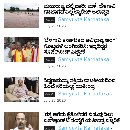
ಮಹಾರಾಷ್ಟ್ರದಲ್ಲಿ ಭಾರೀ ಮಳೆ: ಬೆಳಗಾವಿ
ಗಡಿಭಾಗದ ಎಲ್ಲ ಬ್ಯಾರೇಜ್ ಜಲಾವೃತ
Samyukta Karnataka
-
ಬೆಳಗಾವಿ
July 29, 2026
‘ಬೆಳಗಾವಿ ಕರ್ನಾಟಕದ ಅವಿಭಾಜ್ಯ ಅಂಗ’
ಗೊತ್ತುವಳಿ ಅಂಗೀಕರಿಸಿ: ಇಲ್ಲದಿದ್ದರೆ
ಸೂಪರ್‌ಸೀಡ್ ಎಚ್ಚರಿಕೆ
Samyukta Karnataka
-
ಬೆಳಗಾವಿ
July 28, 2026
ಸಿದ್ದರಾಮಯ್ಯ ಸಕ್ರಿಯ ರಾಜಕೀಯದಿಂದ
ಹಿಂದೆ ಸರಿಯಲ್ಲ: ಯತೀಂದ್ರ
Samyukta Karnataka
-
ಬೆಳಗಾವಿ
July 28, 2026
‘ರಸ್ತೆ ಅಗೆದು ಕೈತೊಳೆದರೆ ಬಿಡುವುದಿಲ್ಲ’:
ಎಲ್‌ಆ್ಯಂಡ್‌ಟಿ ಸಂಸ್ಥೆಗೆ ಯತೀಂದ್ರ ಎಚ್ಚರಿಕೆ
Samyukta Karnataka
-
ಬೆಳಗಾವಿ