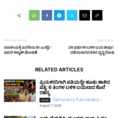
Previous article
Next article
ರಾಜಕೀಯಕ್ಕೆ ಜನಸೇನಾ ರೀ ಎಂಟ್ರಿ! :
34 ವರ್ಷಗಳ ಬಳಿಕ ಬಂದ ತೀರ್ಪು:
ಪವನ್ ಕಲ್ಯಾಣ್ ಘೋಷಣೆ
ನಡೆಯಲಾಗದ 84ರ ವೃದ್ಧ ದೋಷಿ
RELATED ARTICLES
ಪ್ರಿಯಕರನಿಗಾಗಿ ಪತಿಯನ್ನೇ ಹೂತು ಹಾಕಿದ
ಪತ್ನಿ: 6 ತಿಂಗಳ ಬಳಿಕ ಬಯಲಾದ ಕೊಲೆ
ರಹಸ್ಯ
Samyukta Karnataka
-
ಬೆಳಗಾವಿ
August 7, 2026